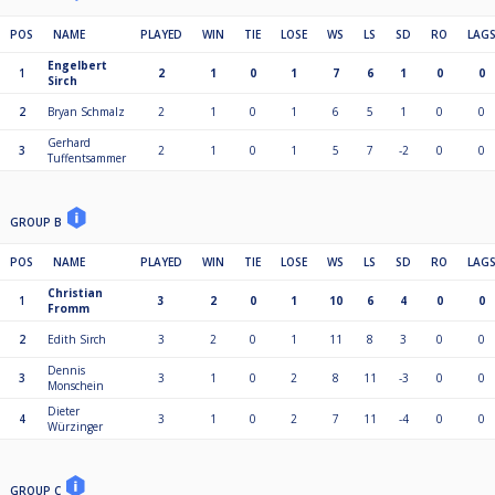
POS
NAME
PLAYED
WIN
TIE
LOSE
WS
LS
SD
RO
LAG
Engelbert
1
2
1
0
1
7
6
1
0
0
Sirch
2
Bryan Schmalz
2
1
0
1
6
5
1
0
0
Gerhard
3
2
1
0
1
5
7
-2
0
0
Tuffentsammer
GROUP B
POS
NAME
PLAYED
WIN
TIE
LOSE
WS
LS
SD
RO
LAG
Christian
1
3
2
0
1
10
6
4
0
0
Fromm
2
Edith Sirch
3
2
0
1
11
8
3
0
0
Dennis
3
3
1
0
2
8
11
-3
0
0
Monschein
Dieter
4
3
1
0
2
7
11
-4
0
0
Würzinger
GROUP C