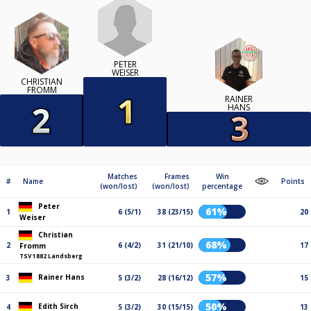
PETER
WEISER
CHRISTIAN
FROMM
RAINER
HANS
Matches
Frames
Win
#
Name
Points
(won/lost)
(won/lost)
percentage
Peter
61%
1
6 (5/1)
38 (23/15)
20
Weiser
Christian
68%
2
6 (4/2)
31 (21/10)
17
Fromm
TSV 1882 Landsberg
57%
Rainer Hans
3
5 (3/2)
28 (16/12)
15
50%
Edith Sirch
4
5 (3/2)
30 (15/15)
13