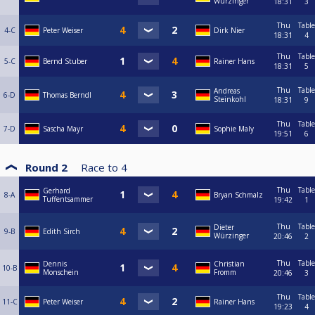
Würzinger
18:31
3
Thu
Table
4-C
Peter Weiser
Dirk Nier
18:31
4
Thu
Table
5-C
Bernd Stuber
Rainer Hans
18:31
5
Thu
Table
Andreas
6-D
Thomas Berndl
Steinkohl
18:31
9
Thu
Table
7-D
Sascha Mayr
Sophie Maly
19:51
6
Round 2
Race to
4
Thu
Table
Gerhard
8-A
Bryan Schmalz
Tuffentsammer
19:42
1
Thu
Table
Dieter
9-B
Edith Sirch
Würzinger
20:46
2
Thu
Table
Dennis
Christian
10-B
Monschein
Fromm
20:46
3
Thu
Table
11-C
Peter Weiser
Rainer Hans
19:23
4