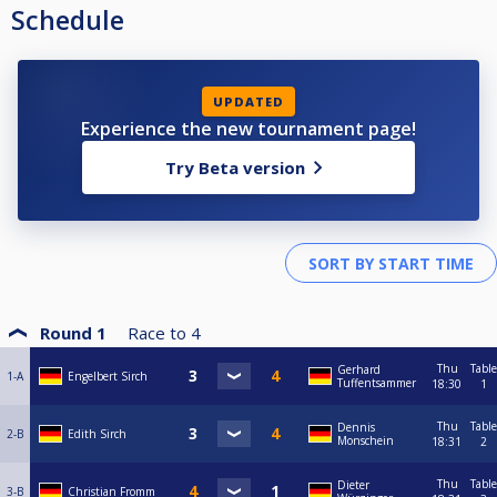
Schedule
UPDATED
Experience the new tournament page!
Try Beta version
Round 1
Race to
4
Thu
Table
Gerhard
1-A
Engelbert Sirch
Tuffentsammer
18:30
1
Thu
Table
Dennis
2-B
Edith Sirch
Monschein
18:31
2
Thu
Table
Dieter
3-B
Christian Fromm