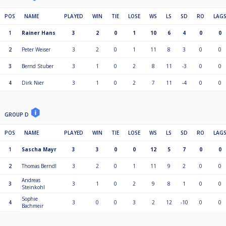
POS
NAME
PLAYED
WIN
TIE
LOSE
WS
LS
SD
RO
LAG
1
Rainer Hans
3
2
0
1
10
6
4
0
0
2
Peter Weiser
3
2
0
1
11
8
3
0
0
3
Bernd Stuber
3
1
0
2
8
11
-3
0
0
4
Dirk Nier
3
1
0
2
7
11
-4
0
0
GROUP D
POS
NAME
PLAYED
WIN
TIE
LOSE
WS
LS
SD
RO
LAG
1
Sascha Mayr
3
3
0
0
12
5
7
0
0
2
Thomas Berndl
3
2
0
1
11
9
2
0
0
Andreas
3
3
1
0
2
9
8
1
0
0
Steinkohl
Sophie
4
3
0
0
3
2
12
-10
0
0
Bachmeir