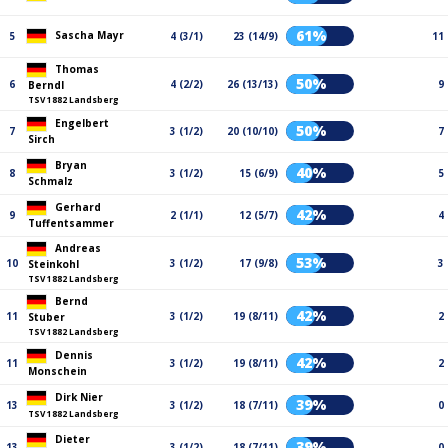
61%
Sascha Mayr
5
4 (3/1)
23 (14/9)
11
Thomas
50%
6
4 (2/2)
26 (13/13)
9
Berndl
TSV 1882 Landsberg
Engelbert
50%
7
3 (1/2)
20 (10/10)
7
Sirch
Bryan
40%
8
3 (1/2)
15 (6/9)
5
Schmalz
Gerhard
42%
9
2 (1/1)
12 (5/7)
4
Tuffentsammer
Andreas
53%
10
3 (1/2)
17 (9/8)
3
Steinkohl
TSV 1882 Landsberg
Bernd
42%
11
3 (1/2)
19 (8/11)
2
Stuber
TSV 1882 Landsberg
Dennis
42%
11
3 (1/2)
19 (8/11)
2
Monschein
Dirk Nier
39%
13
3 (1/2)
18 (7/11)
0
TSV 1882 Landsberg
Dieter
39%
13
3 (1/2)
18 (7/11)
0