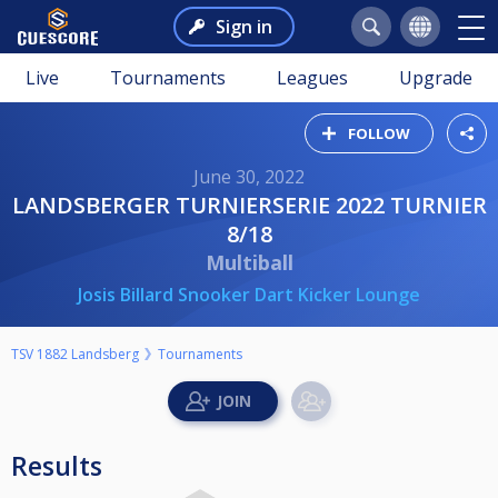
Sign in
Live
Tournaments
Leagues
Upgrade
FOLLOW
June 30, 2022
LANDSBERGER TURNIERSERIE 2022 TURNIER
8/18
Multiball
Josis Billard Snooker Dart Kicker Lounge
TSV 1882 Landsberg
Tournaments
Results