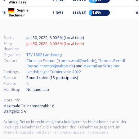
Würzinger
Sophie
14%
15
3 (0/3)
14 (2/12)
0
Bachmeir
Starts
Jun 30, 2022, 6:00 PM (Local time)
Entry
Jun 30, 2022, 6:00 PM (Local time)
deadline
Organizer
TSV 1882 Landsberg
Contact
Christian Fromm
(
fromm.waal@web.de
),
Thomas Berndl
(
berndl.thomas@yahoo.de
) and
Maximilian Schreiber
Rankings
Landsberger Turnierserie 2022
Format
Round robin (15
participants
)
Race to
4
Handicap
No handicap
More info
Maximale Teilnehmerzahl: 16
Startgeld: 5 €
Achtung: Bei nicht rechtzeitig entschuldigtem Nichterscheinen wird der
jeweilige Teilnehmer für die nächsten drei Teilnahmen gesperrt. Im
Wiederholungsfall wird der Teilnehmer aus der Turnierserie
ausgeschlossen.