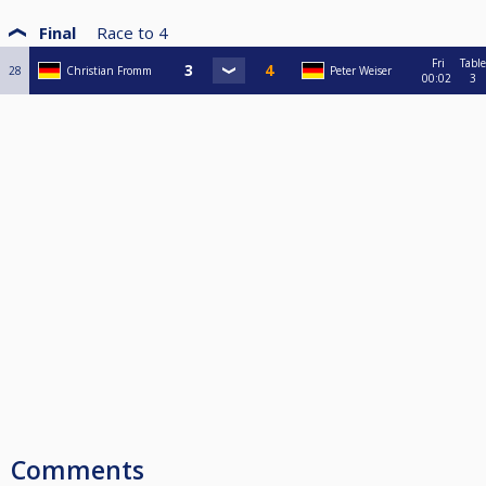
Final
Race to
4
Fri
Table
28
Christian Fromm
Peter Weiser
00:02
3
Comments