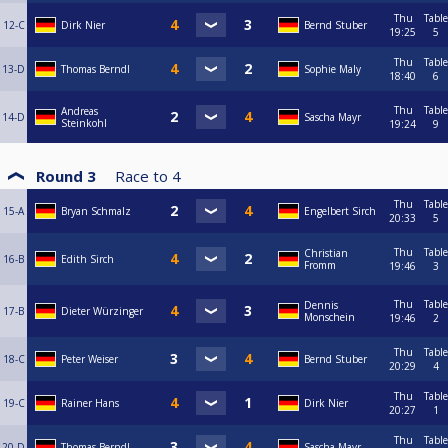
Thu
Table
12-C
Dirk Nier
Bernd Stuber
19:25
5
Thu
Table
13-D
Thomas Berndl
Sophie Maly
18:40
6
Thu
Table
Andreas
14-D
Sascha Mayr
Steinkohl
19:24
9
Round 3
Race to
4
Thu
Table
15-A
Bryan Schmalz
Engelbert Sirch
20:33
5
Thu
Table
Christian
16-B
Edith Sirch
Fromm
19:46
3
Thu
Table
Dennis
17-B
Dieter Würzinger
Monschein
19:46
2
Thu
Table
18-C
Peter Weiser
Bernd Stuber
20:29
4
Thu
Table
19-C
Rainer Hans
Dirk Nier
20:27
1
Thu
Table
20-D
Thomas Berndl
Sascha Mayr