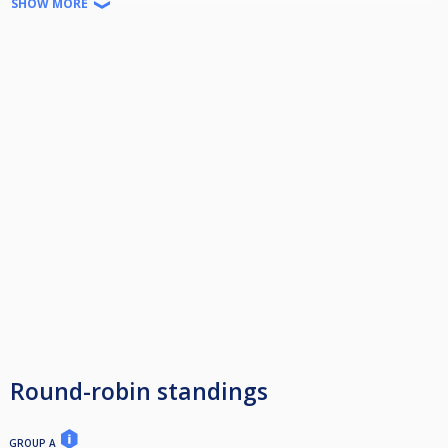
SHOW MORE
Josis öffnet um 18:00 Uhr.
Wir losen um 18:15 Uhr aus und starten anschließend mit den ersten
Partien!
Offizieller Turnierbeginn und Anwesenheitspflicht: Spätestens 19:00 Uhr
Rangliste ergibt sich aus den besten 14 Teilnahmen!
Round-robin standings
GROUP A