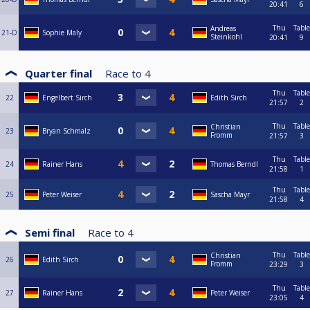
20:41
6
Thu
Table
Andreas
21-D
Sophie Maly
Steinkohl
20:41
9
Quarter final
Race to
4
Thu
Table
22
Engelbert Sirch
Edith Sirch
21:57
2
Thu
Table
Christian
23
Bryan Schmalz
Fromm
21:57
3
Thu
Table
24
Rainer Hans
Thomas Berndl
21:58
1
Thu
Table
25
Peter Weiser
Sascha Mayr
21:58
4
Semi final
Race to
4
Thu
Table
Christian
26
Edith Sirch
Fromm
23:29
3
Thu
Table
27
Rainer Hans
Peter Weiser
23:05
4