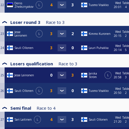
Wed
Tabl
Denis
22
L
Tuomo Visakko
Zheleznyakov
20:01
4
Loser round 3
Race to
3
Wed
Tabl
Jesse
23
L
Kimmo Kuronen
Leinonen
20:15
2
Wed
Tabl
24
Sauli Ollonen
Lauri Puhakka
20:14
5
Losers qualification
Race to
3
Wed
Tabl
Janika
25
Jesse Leinonen
L
Ström
20:58
3
Wed
Tabl
26
Sauli Ollonen
L
Tuomo Visakko
20:50
2
Semi final
Race to
4
Wed
Tabl
27
Sari Laitinen
L
Sauli Ollonen
21:20
2