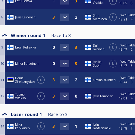
7
Eetu Peltola
L
Visakko
18:05
6
Wed
Tabl
Sini
8
Jesse Leinonen
L
Nieminen
18:21
4
Winner round 1
Race to
3
Wed
Tabl
Sari
9
Lauri Puhakka
L
Laitinen
18:47
2
Wed
Tabl
Janika
10
Miika Turpeinen
L
Ström
18:47
6
Wed
Tabl
Denis
11
L
Kimmo Kuronen
Zheleznyakov
18:44
3
Wed
Tabl
Tuomo
12
L
Jesse Leinonen
Visakko
19:01
4
Loser round 1
Race to
3
Wed
Tabl
Mika
Juha
14
L
Parkkinen
Lähteenmäki
18:48
7