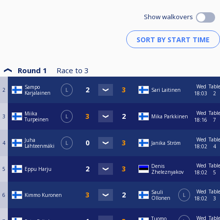
Show walkovers
Round 1
Race to
3
Wed
Tabl
Sampo
2
L
Sari Laitinen
Karjalainen
18:03
2
Wed
Tabl
Miika
3
L
Mika Parkkinen
Turpeinen
18:16
7
Wed
Tabl
Juha
4
L
Janika Ström
Lähteenmäki
18:02
4
Wed
Tabl
Denis
5
Eppu Harju
Zheleznyakov
18:02
5
Wed
Tabl
Sauli
6
Kimmo Kuronen
L
Ollonen
18:02
3
Wed
Tabl
Tuomo