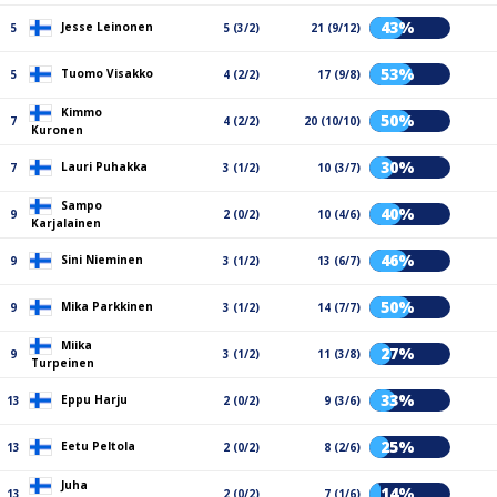
43%
Jesse Leinonen
5
5 (3/2)
21 (9/12)
53%
Tuomo Visakko
5
4 (2/2)
17 (9/8)
Kimmo
50%
7
4 (2/2)
20 (10/10)
Kuronen
30%
Lauri Puhakka
7
3 (1/2)
10 (3/7)
Sampo
40%
9
2 (0/2)
10 (4/6)
Karjalainen
46%
Sini Nieminen
9
3 (1/2)
13 (6/7)
50%
Mika Parkkinen
9
3 (1/2)
14 (7/7)
Miika
27%
9
3 (1/2)
11 (3/8)
Turpeinen
33%
Eppu Harju
13
2 (0/2)
9 (3/6)
25%
Eetu Peltola
13
2 (0/2)
8 (2/6)
Juha
14%
13
2 (0/2)
7 (1/6)