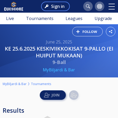
Sign in
Live
Tournaments
Leagues
Upgrade
FOLLOW
June 25, 2025
KE 25.6.2025 KESKIVIIKKOKISAT 9-PALLO (EI
HUIPUT MUKAAN)
9-Ball
MyBiljardi & Bar
MyBiljardi & Bar
Tournaments
Results