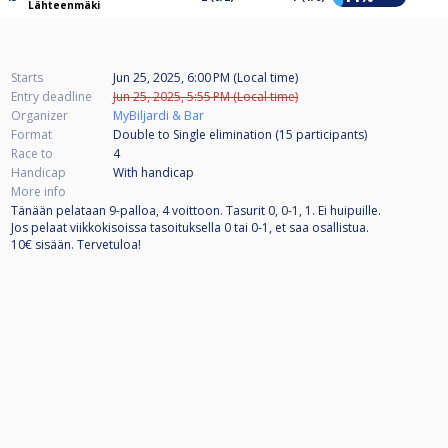
Lähteenmäki
Starts
Jun 25, 2025, 6:00 PM (Local time)
Entry deadline
Jun 25, 2025, 5:55 PM (Local time)
Organizer
MyBiljardi & Bar
Format
Double to Single elimination (15
participants
)
Race to
4
Handicap
With handicap
More info
Tänään pelataan 9-palloa, 4 voittoon. Tasurit 0, 0-1, 1. Ei huipuille.
Jos pelaat viikkokisoissa tasoituksella 0 tai 0-1, et saa osallistua.
10€ sisään. Tervetuloa!