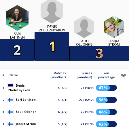
DENIS
ZHELEZNYAKOV
SARI
LAITINEN
SAULI
JANIKA
OLLONEN
STRÖM
Matches
Frames
Win
#
Name
(won/lost)
(won/lost)
percentage
Denis
67%
1
5 (5/0)
27 (18/9)
Zheleznyakov
56%
Sari Laitinen
2
5 (4/1)
27 (15/12)
68%
Sauli Ollonen
3
6 (4/2)
25 (17/8)
62%
Janika Ström
3
5 (3/2)
21 (13/8)