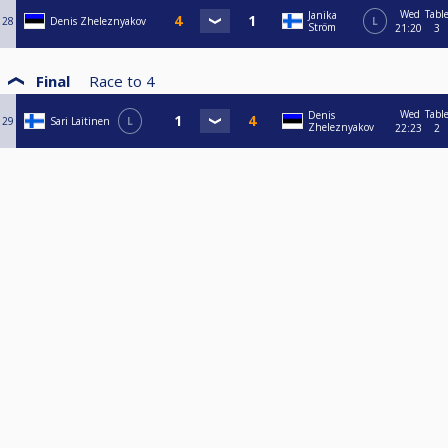
Wed
Tabl
Janika
28
Denis Zheleznyakov
L
Ström
21:20
3
Final
Race to
4
Wed
Tabl
Denis
29
Sari Laitinen
L
Zheleznyakov
22:23
2