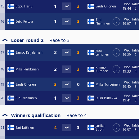
Wed
Tabl
15
Eppu Harju
Sauli Ollonen
18:44
5
Wed
Tabl
Sini
16
Eetu Peltola
L
Nieminen
19:07
6
Loser round 2
Race to
3
Wed
Tabl
Jesse
17
Sampo Karjalainen
L
Leinonen
19:29
2
Wed
Tabl
Kimmo
18
Mika Parkkinen
L
Kuronen
19:33
4
Wed
Tabl
19
Sauli Ollonen
Miika Turpeinen
19:40
3
Wed
Tabl
20
Sini Nieminen
Lauri Puhakka
19:41
5
Winners qualification
Race to
4
Wed
Tabl
Janika
21
Sari Laitinen
L
Ström
19:57
3