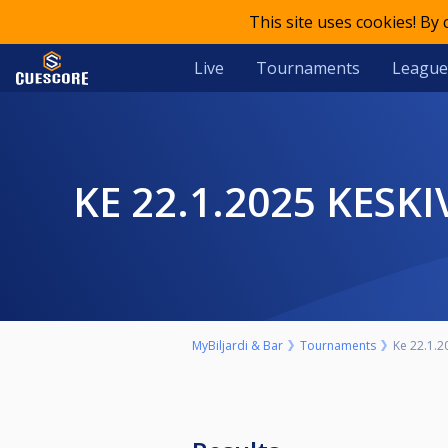
This site uses cookies! By
Live
Tournaments
League
KE 22.1.2025 KES
MyBiljardi & Bar
Tournaments
Ke 22.1.2