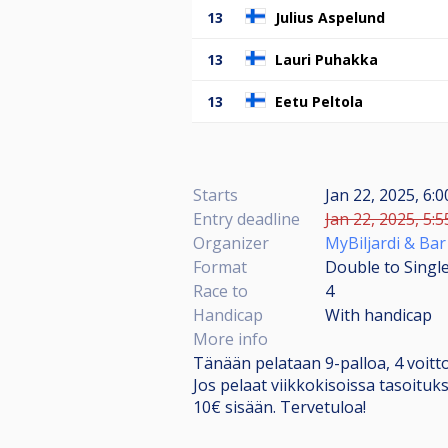
13
Julius Aspelund
13
Lauri Puhakka
13
Eetu Peltola
Starts
Jan 22, 2025, 6:0
Entry deadline
Jan 22, 2025, 5:5
Organizer
MyBiljardi & Bar
Format
Double to Single
Race to
4
Handicap
With handicap
More info
Tänään pelataan 9-palloa, 4 voittoon
Jos pelaat viikkokisoissa tasoitukse
10€ sisään. Tervetuloa!