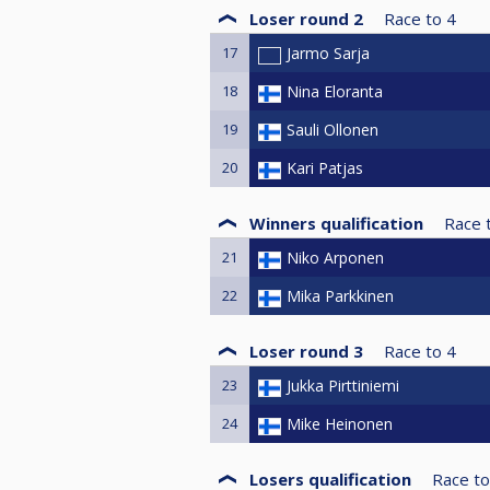
Loser round 2
Race to
4
17
Jarmo Sarja
18
Nina Eloranta
19
Sauli Ollonen
20
Kari Patjas
Winners qualification
Race 
21
Niko Arponen
22
Mika Parkkinen
Loser round 3
Race to
4
23
Jukka Pirttiniemi
24
Mike Heinonen
Losers qualification
Race to