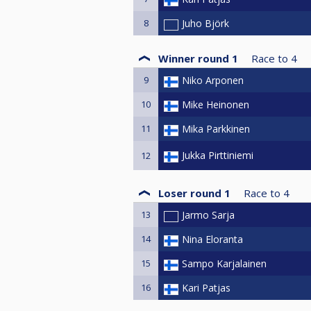
8
Juho Björk
Winner round 1
Race to
4
9
Niko Arponen
10
Mike Heinonen
11
Mika Parkkinen
Jukka Pirttiniemi
12
Loser round 1
Race to
4
13
Jarmo Sarja
14
Nina Eloranta
15
Sampo Karjalainen
16
Kari Patjas