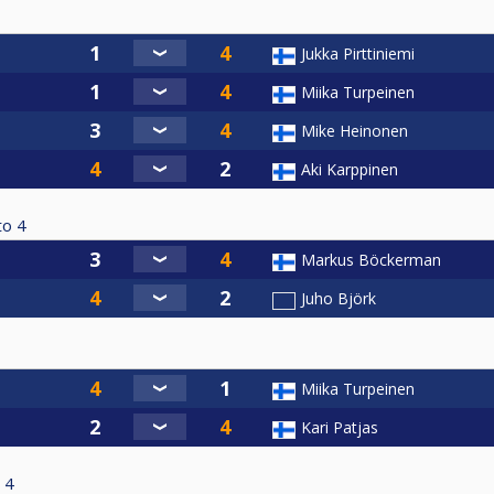
Jukka Pirttiniemi
Miika Turpeinen
Mike Heinonen
Aki Karppinen
to
4
Markus Böckerman
Juho Björk
Miika Turpeinen
Kari Patjas
4