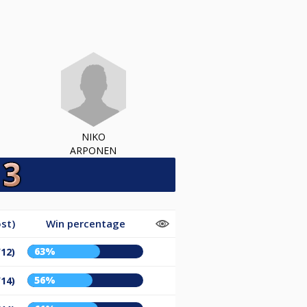
NIKO
ARPONEN
st)
Win percentage
63%
/12)
56%
/14)