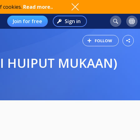
f cookies.
Read more..
Join for free
Sign in
FOLLOW
(EI HUIPUT MUKAAN)