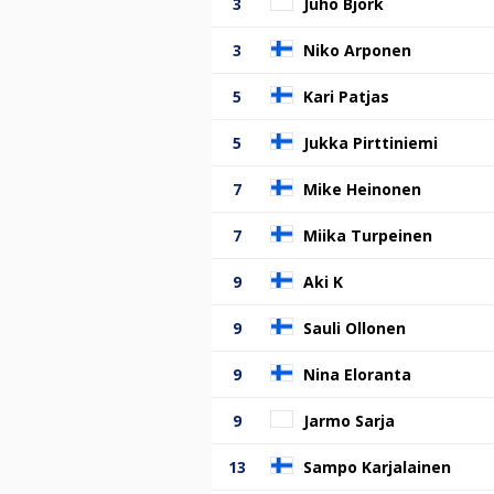
3
Juho Björk
3
Niko Arponen
5
Kari Patjas
5
Jukka Pirttiniemi
7
Mike Heinonen
7
Miika Turpeinen
9
Aki K
9
Sauli Ollonen
9
Nina Eloranta
9
Jarmo Sarja
13
Sampo Karjalainen