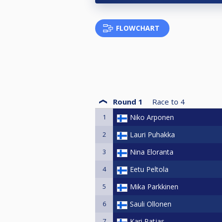
FLOWCHART
Round 1
Race to
4
1
Niko Arponen
2
Lauri Puhakka
3
Nina Eloranta
4
Eetu Peltola
5
Mika Parkkinen
6
Sauli Ollonen
7
Kari Patjas