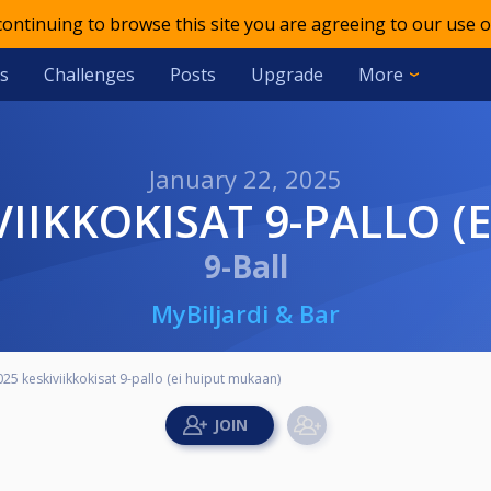
 continuing to browse this site you are agreeing to our use o
s
Challenges
Posts
Upgrade
More
January 22, 2025
KIVIIKKOKISAT 9-PALLO 
9-Ball
MyBiljardi & Bar
025 keskiviikkokisat 9-pallo (ei huiput mukaan)