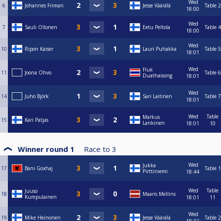
Wed
6
Johannes Friman
Jesse Väärälä
Table 2
18:00
Wed
7
Sauli Ollonen
Eetu Peltola
Table 4
18:00
Wed
10
Ripon Kaiser
Lauri Puhakka
Table 5
18:01
Wed
Fluk
11
Joona Ohvo
Table 6
Duathaisong
18:01
Wed
14
Juho Björk
Sari Laitinen
Table 7
18:01
Wed
Table
Markus
15
Kari Patjas
Lankinen
18:01
10
Winner round 1
Race to
3
Wed
Jukka
17
Bani Goxhaj
Table 1
Pirttiniemi
18:44
Wed
Table
Juuso
18
Maaris Mellins
Kumpulainen
18:01
11
Wed
19
Mike Heinonen
Jesse Väärälä
Table 2