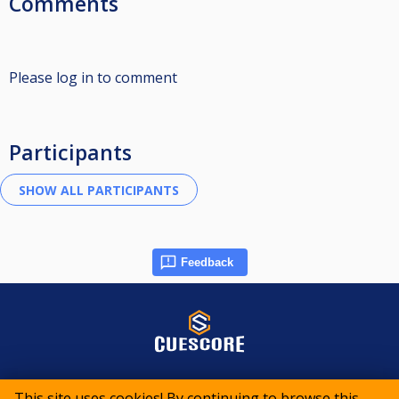
Comments
Please log in to comment
Participants
Feedback
© 2015-2026 CueScore International
This site uses cookies! By continuing to browse this