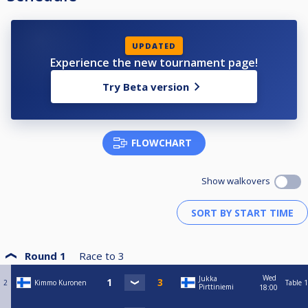
UPDATED
Experience the new tournament page!
Try Beta version
FLOWCHART
Show walkovers
Round 1
Race to
3
Wed
Jukka
2
Kimmo Kuronen
Table 1
Pirttiniemi
18:00