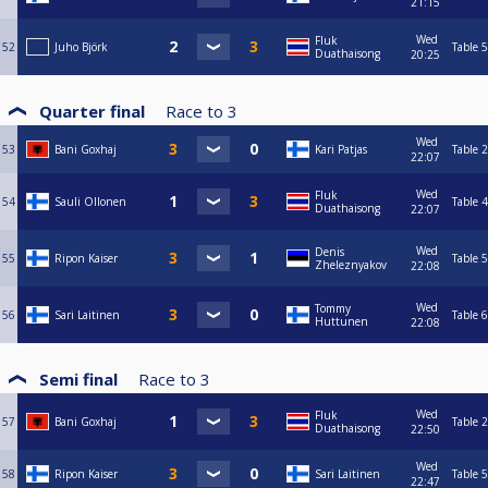
21:15
Wed
Fluk
52
Juho Björk
Table 5
Duathaisong
20:25
Quarter final
Race to
3
Wed
53
Bani Goxhaj
Kari Patjas
Table 2
22:07
Wed
Fluk
54
Sauli Ollonen
Table 4
Duathaisong
22:07
Wed
Denis
55
Ripon Kaiser
Table 5
Zheleznyakov
22:08
Wed
Tommy
56
Sari Laitinen
Table 6
Huttunen
22:08
Semi final
Race to
3
Wed
Fluk
57
Bani Goxhaj
Table 2
Duathaisong
22:50
Wed
58
Ripon Kaiser
Sari Laitinen
Table 5
22:47