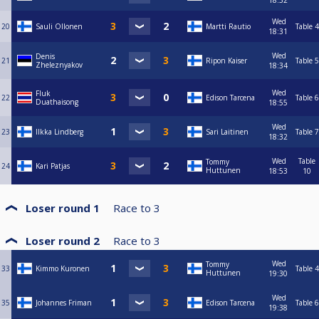
18:32
Wed
20
Sauli Ollonen
Martti Rautio
Table 4
18:31
Wed
Denis
21
Ripon Kaiser
Table 5
Zheleznyakov
18:34
Wed
Fluk
22
Edison Tarcena
Table 6
Duathaisong
18:55
Wed
23
Ilkka Lindberg
Sari Laitinen
Table 7
18:32
Wed
Table
Tommy
24
Kari Patjas
Huttunen
18:53
10
Loser round 1
Race to
3
Loser round 2
Race to
3
Wed
Tommy
33
Kimmo Kuronen
Table 4
Huttunen
19:30
Wed
35
Johannes Friman
Edison Tarcena
Table 6
19:38