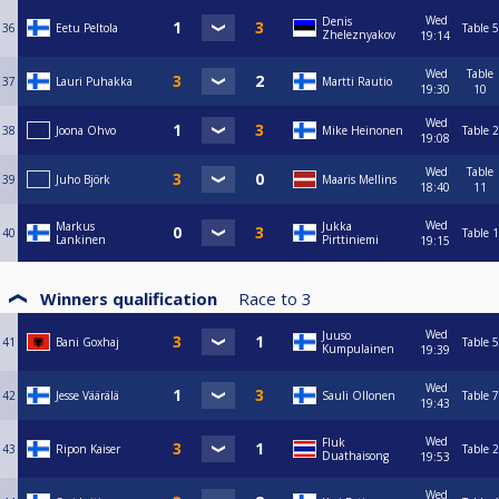
Wed
Denis
36
Eetu Peltola
Table 5
Zheleznyakov
19:14
Wed
Table
37
Lauri Puhakka
Martti Rautio
19:30
10
Wed
38
Joona Ohvo
Mike Heinonen
Table 2
19:08
Wed
Table
39
Juho Björk
Maaris Mellins
18:40
11
Wed
Markus
Jukka
40
Table 1
Lankinen
Pirttiniemi
19:15
Winners qualification
Race to
3
Wed
Juuso
41
Bani Goxhaj
Table 5
Kumpulainen
19:39
Wed
42
Jesse Väärälä
Sauli Ollonen
Table 7
19:43
Wed
Fluk
43
Ripon Kaiser
Table 2
Duathaisong
19:53
Wed