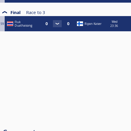
Final
Race to
3
Wed
Fluk
59
Ripon Kaiser
Duathaisong
23:36