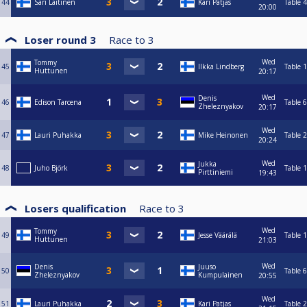
44
Sari Laitinen
Kari Patjas
Table 4
20:00
Loser round 3
Race to
3
Wed
Tommy
45
Ilkka Lindberg
Table 1
Huttunen
20:17
Wed
Denis
46
Edison Tarcena
Table 6
Zheleznyakov
20:17
Wed
47
Lauri Puhakka
Mike Heinonen
Table 2
20:24
Wed
Jukka
48
Juho Björk
Table 1
Pirttiniemi
19:43
Losers qualification
Race to
3
Wed
Tommy
49
Jesse Väärälä
Table 1
Huttunen
21:03
Wed
Denis
Juuso
50
Table 6
Zheleznyakov
Kumpulainen
20:55
Wed
51
Lauri Puhakka
Kari Patjas
Table 2