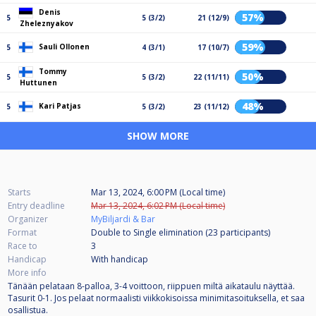
Denis
57%
5
5 (3/2)
21 (12/9)
Zheleznyakov
59%
Sauli Ollonen
5
4 (3/1)
17 (10/7)
Tommy
50%
5
5 (3/2)
22 (11/11)
Huttunen
48%
Kari Patjas
5
5 (3/2)
23 (11/12)
SHOW MORE
Starts
Mar 13, 2024, 6:00 PM (Local time)
Entry deadline
Mar 13, 2024, 6:02 PM (Local time)
Organizer
MyBiljardi & Bar
Format
Double to Single elimination (23
participants
)
Race to
3
Handicap
With handicap
More info
Tänään pelataan 8-palloa, 3-4 voittoon, riippuen miltä aikataulu näyttää.
Tasurit 0-1. Jos pelaat normaalisti viikkokisoissa minimitasoituksella, et saa
osallistua.