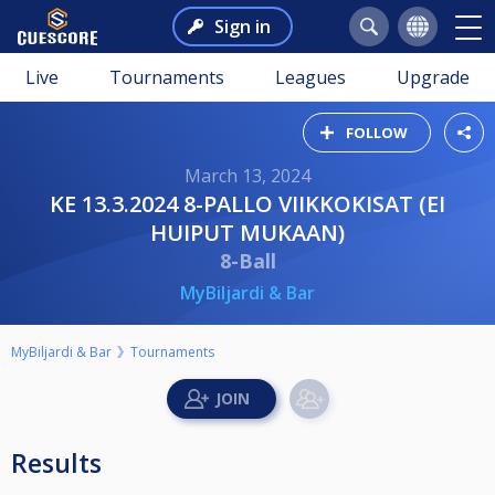
Sign in
Live
Tournaments
Leagues
Upgrade
FOLLOW
March 13, 2024
KE 13.3.2024 8-PALLO VIIKKOKISAT (EI
HUIPUT MUKAAN)
8-Ball
MyBiljardi & Bar
MyBiljardi & Bar
Tournaments
Results