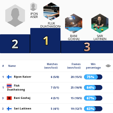
RIPON
KAISER
FLUK
DUATHAISONG
BANI
SARI
GOXHAJ
LAITINEN
Matches
Frames
Win
#
Name
(won/lost)
(won/lost)
percentage
75%
Ripon Kaiser
1
6 (5/0)
20 (15/5)
Fluk
64%
1
7 (5/1)
25 (16/9)
Duathaisong
67%
Bani Goxhaj
3
4 (3/1)
15 (10/5)
63%
Sari Laitinen
3
5 (4/1)
19 (12/7)