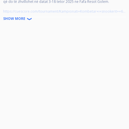
që do të zhvillohet në datat 3-18 tetor 2025 ne Fafa Resot Golem.
https://cuescore.com/tournament/Kampionati+Kombetar+i+snookerit++6+Red/58125496
SHOW MORE
📅 Data: 12-13 Prill 2025
📍 Vendndodhja: BARON BILLIARDS & SNOOKER
🎱 Dy formate, një kampionat spektakolar!
Përgatituni për Kampionatin Kombëtar të Snookerit në formatet 6 Red dhe
Shoot Out, ku do të përballen lojtarët më të mirë në një garë të shpejtë,
dinamike dhe plot adrenalinë!
🏆 Kategoria: E hapur për të gjithë lojtarët e snookerit në Shqipëri.
💰 Regjistrimi: Tashmë i hapur – mos e humb mundësinë për të treguar
aftësitë e tua!
📞 Për më shumë informacion & regjistrime: 00355693333434
🔴🎱 Bëhu pjesë e sfidës dhe provo veten në skenën kombëtare të
snookerit!