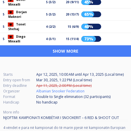
45%
5
5 (3/2)
20 (9/11)
Minxalli
Dorjan
65%
5
5 (3/2)
20 (13/7)
Maknori
Tonet
40%
5
4 (2/2)
15 (6/9)
Shehaj
Diego
73%
5
4 (3/1)
15 (11/4)
Minxalli
SHOW MORE
Starts
Apr 12, 2025, 10:00 AM
until
Apr 13, 2025 (Local time)
Entry open from
Mar 30, 2025, 1:22 PM (Local time)
Entry deadline
Apr 11, 2025, 2:00 PM (Local time)
Organizer
Albanian Snooker Federation
Format
Double to Single elimination (32
participants
)
Handicap
No handicap
More info
NJOFTIM: KAMPIONATI KOMBËTAR I SNOOKERIT – 6 RED & SHOOT OUT
4 vëndet e para në kampionat do të marin pjesë në kampionatin Europian