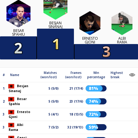
BESJAN
SINANAJ
BESAR
SPAHIU
ERNESTO
ALBI
GJONI
RAMA
Matches
Frames
Win
Highest
#
Name
(won/lost)
(won/lost)
percentage
break
Besjan
81%
1
5 (5/0)
21 (17/4)
Sinanaj
Besar
74%
2
5 (5/0)
23 (17/6)
Spahiu
Ernesto
72%
3
5 (4/1)
18 (13/5)
Gjoni
Albi
59%
3
7 (5/2)
32 (19/13)
Rama
Genci