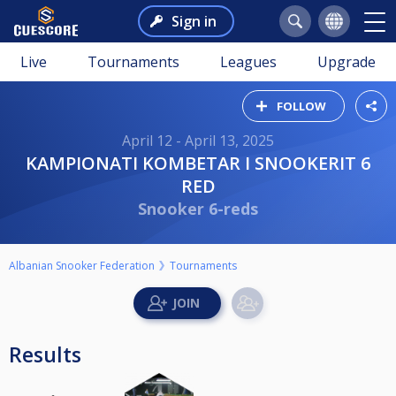
Sign in
Live
Tournaments
Leagues
Upgrade
FOLLOW
April 12 - April 13, 2025
KAMPIONATI KOMBETAR I SNOOKERIT 6
RED
Snooker 6-reds
Albanian Snooker Federation
Tournaments
Results