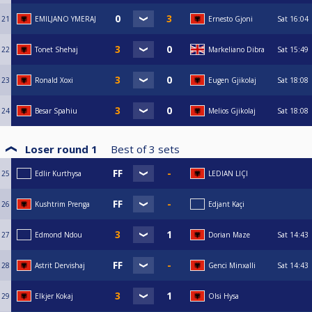
21
EMILJANO YMERAJ
Ernesto Gjoni
Sat
16:04
22
Tonet Shehaj
Markeliano Dibra
Sat
15:49
23
Ronald Xoxi
Eugen Gjikolaj
Sat
18:08
24
Besar Spahiu
Melios Gjikolaj
Sat
18:08
Loser round 1
Best of
3
sets
25
Edlir Kurthysa
LEDIAN LIÇI
26
Kushtrim Prenga
Edjant Kaçi
27
Edmond Ndou
Dorian Maze
Sat
14:43
28
Astrit Dervishaj
Genci Minxalli
Sat
14:43
29
Elkjer Kokaj
Olsi Hysa