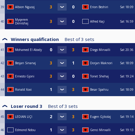
39
Albion Ngucaj
Erion Beshiri
Sat
18:09
Myqerem
40
Alfred Kaçi
Sat
16:59
Dervishaj
Winners qualification
Best of
3
sets
41
Mohamed El Abody
Diego Minxalli
Sat
20:36
42
Besjan Sinanaj
Dorjan Maknori
Sat
18:09
43
Ernesto Gjoni
Tonet Shehaj
Sat
19:24
44
Ronald Xoxi
Besar Spahiu
Sat
18:09
Loser round 3
Best of
3
sets
45
LEDIAN LIÇI
Eugen Gjikolaj
Sat
19:14
46
Edmond Ndou
Genci Minxalli
Sat
19:13