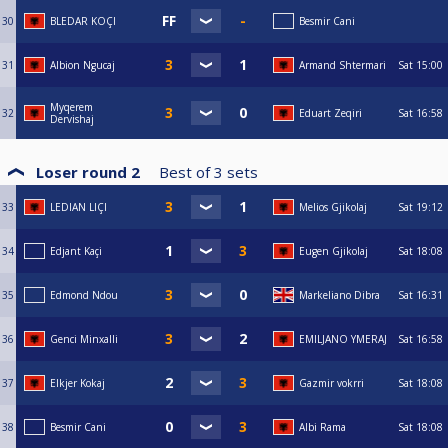
30
BLEDAR KOÇI
Besmir Cani
31
Albion Ngucaj
Armand Shtermari
Sat
15:00
Myqerem
32
Eduart Zeqiri
Sat
16:58
Dervishaj
Loser round 2
Best of
3
sets
33
LEDIAN LIÇI
Melios Gjikolaj
Sat
19:12
34
Edjant Kaçi
Eugen Gjikolaj
Sat
18:08
35
Edmond Ndou
Markeliano Dibra
Sat
16:31
36
Genci Minxalli
EMILJANO YMERAJ
Sat
16:58
37
Elkjer Kokaj
Gazmir vokrri
Sat
18:08
38
Besmir Cani
Albi Rama
Sat
18:08