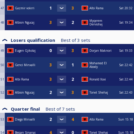
47
Gazmir vokrri
Albi Rama
Sat
20:32
Myqerem
48
Albion Ngucaj
Sat
19:34
Dervishaj
Losers qualification
Best of
3
sets
49
Eugen Gjikolaj
Dorjan Maknori
Sat
19:33
Mohamed El
50
Genci Minxalli
Sat
22:42
Abody
51
Albi Rama
Ronald Xoxi
Sat
22:44
52
Albion Ngucaj
Tonet Shehaj
Sat
22:43
Quarter final
Best of
7
sets
53
Diego Minxalli
Albi Rama
Sun
15:18
54
Besjan Sinanaj
Tonet Shehaj
Sun
15:18