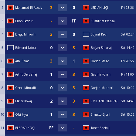
2
Mohamed El Abody
LEDIAN LIÇI
Fri
23:26
3
Erion Beshiri
Kushtrim Prenga
4
Diego Minxalli
Edjant Kaçi
Sat
02:24
5
Edmond Ndou
Besjan Sinanaj
Sat
14:42
6
Albi Rama
Dorian Maze
Fri
20:55
7
Astrit Dervishaj
Gazmir vokrri
Fri
11:00
8
Genci Minxalli
Dorjan Maknori
Sat
10:02
9
Elkjer Kokaj
EMILJANO YMERAJ
Sat
14:46
10
Olsi Hysa
Ernesto Gjoni
Sat
15:02
11
BLEDAR KOÇI
Tonet Shehaj