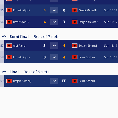
55
Ernesto Gjoni
Genci Minxalli
Sun
15:19
56
Besar Spahiu
Dorjan Maknori
Sun
15:19
Semi final
Best of
7
sets
57
Albi Rama
Besjan Sinanaj
Sun
15:19
58
Ernesto Gjoni
Besar Spahiu
Sun
15:19
Final
Best of
9
sets
59
Besjan Sinanaj
Besar Spahiu