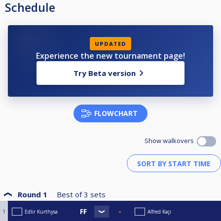
Schedule
UPDATED
Experience the new tournament page!
Try Beta version
FLOWCHART
Show walkovers
Round 1
Best of
3
sets
1
Edlir Kurthysa
Alfred Kaçi