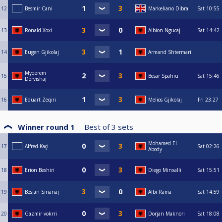
12
Besmir Cani
Markeliano Dibra
Sat
10:55
13
Ronald Xoxi
Albion Ngucaj
Sat
14:42
14
Eugen Gjikolaj
Armand Shtermari
Myqerem
15
Besar Spahiu
Sat
15:46
Dervishaj
16
Eduart Zeqiri
Melios Gjikolaj
Fri
23:27
Winner round 1
Best of
3
sets
Mohamed El
17
Alfred Kaçi
Sat
02:26
Abody
18
Erion Beshiri
Diego Minxalli
Sat
15:51
19
Besjan Sinanaj
Albi Rama
Sat
14:59
20
Gazmir vokrri
Dorjan Maknori
Sat
18:08