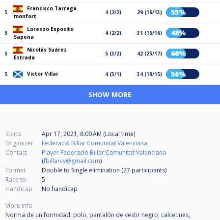
Francisco Tarrega
55%
5
4 (2/2)
29 (16/13)
monfort
Lorenzo Exposito
48%
5
4 (2/2)
31 (15/16)
Sapena
Nicolás Suárez
60%
5
5 (3/2)
42 (25/17)
Estrada
56%
Victor Villar
5
4 (3/1)
34 (19/15)
SHOW MORE
Starts
Apr 17, 2021, 8:00 AM (Local time)
Organizer
Federació Billar Comunitat Valenciana
Contact
Player Federació Billar Comunitat Valenciana
(
fbillarcv@gmail.com
)
Format
Double to Single elimination (27
participants
)
Race to
5
Handicap
No handicap
More info
Norma de uniformidad: polo, pantalón de vestir negro, calcetines,