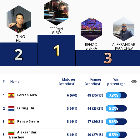
FERRAN
GIRÓ
LI TING
HU
RENZO
ALEKSANDAR
SIERRA
IVANCHEV
Matches
Frames
Win
#
Name
(won/lost)
(won/lost)
percentage
73%
Ferran Giró
1
6 (6/0)
48 (35/13)
52%
Li Ting Hu
2
5 (4/1)
44 (23/21)
55%
Renzo Sierra
3
5 (4/1)
47 (26/21)
Aleksandar
68%
3
5 (4/1)
40 (27/13)
Ivanchev