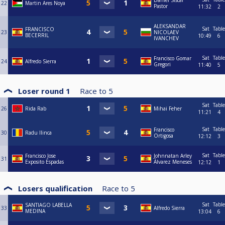
Daniel Siscar
22
Martin Ares Noya
Pastor
11:32
2
ALEKSANDAR
Sat
Table
FRANCISCO
23
NICOLAEV
BECERRIL
10:49
6
IVANCHEV
Sat
Table
Francisco Gomar
24
Alfredo Sierra
Gregori
11:40
5
Loser round 1
Race to
5
Sat
Table
26
Rida Rab
Mihai Feher
11:21
4
Sat
Table
Francisco
30
Radu Ilinca
Ortigosa
12:12
3
Sat
Table
Francisco Jose
Johnnatan Arley
31
Exposito Espadas
Álvarez Meneses
12:12
1
Losers qualification
Race to
5
Sat
Table
SANTIAGO LABELLA
33
Alfredo Sierra
MEDINA
13:04
6