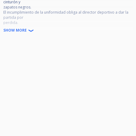
cinturón y
zapatos negros.
El incumplimiento de la uniformidad obliga al director deportivo a dar la
partida por
perdida.
Prohibido: fumar, bebidas alcohólicas en zona de juego, así como el uso
SHOW MORE
del teléfono móvil
durante la partida; con sanción de la pérdida de la misma.
IMPORTANTE: Con motivo de las nueva normativa respecto de cierre de
INSTALACIONES
DEPORTIVAS 22:00, la organización (Dirección Deportiva y club) podrá
consensuar la
finalización del campeonato en horarios posteriores al día del mismo.
Es obligatorio el uso de la mascarilla.