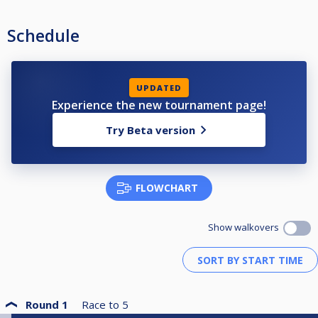
Schedule
UPDATED
Experience the new tournament page!
Try Beta version
FLOWCHART
Show walkovers
Round 1
Race to
5