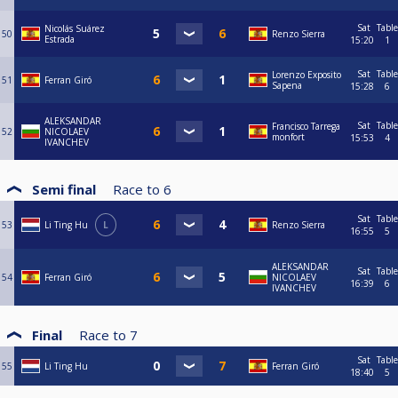
Sat
Table
Nicolás Suárez
50
Renzo Sierra
Estrada
15:20
1
Sat
Table
Lorenzo Exposito
51
Ferran Giró
Sapena
15:28
6
ALEKSANDAR
Sat
Table
Francisco Tarrega
52
NICOLAEV
monfort
15:53
4
IVANCHEV
Semi final
Race to
6
Sat
Table
53
Li Ting Hu
L
Renzo Sierra
16:55
5
ALEKSANDAR
Sat
Table
54
Ferran Giró
NICOLAEV
16:39
6
IVANCHEV
Final
Race to
7
Sat
Table
55
Li Ting Hu
Ferran Giró
18:40
5