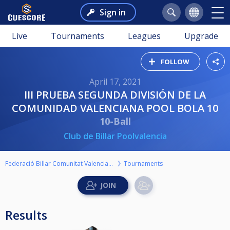
Sign in
Live
Tournaments
Leagues
Upgrade
FOLLOW
April 17, 2021
III PRUEBA SEGUNDA DIVISIÓN DE LA
COMUNIDAD VALENCIANA POOL BOLA 10
10-Ball
Club de Billar Poolvalencia
Federació Billar Comunitat Valenciana
Tournaments
Results