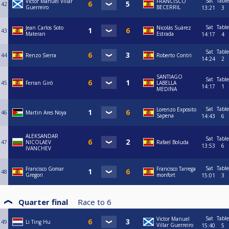
Sat
Table
Victor Manuel Villar
FRANCISCO
42
Guerreiro
BECERRIL
13:21
3
Sat
Table
Jean Carlos Soto
Nicolás Suárez
43
Materan
Estrada
14:17
4
Sat
Table
44
Renzo Sierra
Roberto Contri
14:24
2
SANTIAGO
Sat
Table
45
Ferran Giró
LABELLA
14:17
1
MEDINA
Sat
Table
Lorenzo Exposito
46
Martin Ares Noya
Sapena
14:43
6
ALEKSANDAR
Sat
Table
47
NICOLAEV
Rafael Boluda
13:53
6
IVANCHEV
Sat
Table
Francisco Gomar
Francisco Tarrega
48
Gregori
monfort
15:01
3
Quarter final
Race to
6
Sat
Table
Victor Manuel
49
Li Ting Hu
Villar Guerreiro
15:40
5