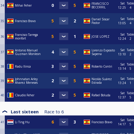
Sat
Table
FRANCISCO
34
Mihai Feher
BECERRIL
12:25
4
Sat
Table
Daniel Siscar
35
Francisco Bravo
Pastor
13:05
4
Sat
Table
Francisco Tarrega
36
JOSE LOPEZ
monfort
12:24
2
Sat
Table
Antonio Manuel
Lorenzo Exposito
37
Guzman Monleon
Sapena
13:10
2
Sat
Table
38
Radu Ilinca
Roberto Contri
13:14
5
Sat
Table
Johnnatan Arley
Nicolás Suárez
39
Álvarez Meneses
Estrada
13:24
1
Sat
Table
40
Claudio Feher
Rafael Boluda
12:37
5
Last sixteen
Race to
6
Sat
Table
41
Li Ting Hu
Francisco Bravo
14:17
5