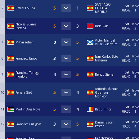
SANTIAGO
Sat
Table
2
Rafael Boluda
LABELLA
08:42
1
MEDINA
Sat
Table
Nicolás Suárez
3
Rida Rab
Estrada
08:42
2
Sat
Table
Victor Manuel
4
Mihai Feher
Villar Guerreiro
08:42
3
Sat
Table
Jean Carlos Soto
6
Francisco Bravo
Materan
08:42
4
Sat
Table
Francisco Tarrega
7
Renzo Sierra
monfort
08:42
5
Antonio Manuel
Sat
Table
10
Ferran Giró
Guzman
08:42
6
Monleon
Sat
Table
11
Martin Ares Noya
Radu Ilinca
09:30
1
Sat
Table
Daniel Siscar
12
Francisco Ortigosa
Pastor
10:06
4
Sat
Table
Francisco Jose
FRANCISCO