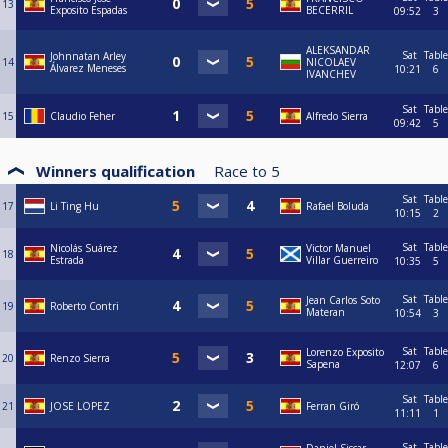
13
Exposito Espadas
BECERRIL
09:52
3
ALEKSANDAR
Sat
Table
Johnnatan Arley
14
NICOLAEV
Álvarez Meneses
10:21
6
IVANCHEV
Sat
Table
15
Claudio Feher
Alfredo Sierra
09:42
5
Winners qualification
Race to
5
Sat
Table
17
Li Ting Hu
Rafael Boluda
10:15
2
Sat
Table
Nicolás Suárez
Victor Manuel
18
Estrada
Villar Guerreiro
10:35
5
Sat
Table
Jean Carlos Soto
19
Roberto Contri
Materan
10:54
3
Sat
Table
Lorenzo Exposito
20
Renzo Sierra
Sapena
12:07
6
Sat
Table
21
JOSE LOPEZ
Ferran Giró
11:11
1
Sat
Table