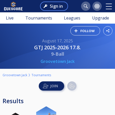
Sign in
Live
Tournaments
Leagues
Upgrade
FOLLOW
August 17, 2025
GTJ 2025-2026 17.8.
9-Ball
Groovetown Jack
Groovetown Jack
Tournaments
Results