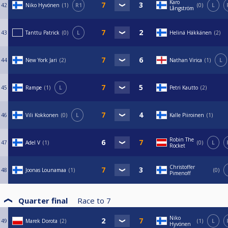
Karo
42
Niko Hyvönen
1
R1
0
L
Långström
43
Tanttu Patrick
0
L
Helinä Häkkänen
2
44
New York Jari
2
Nathan Virica
1
L
45
Rampe
1
L
Petri Kautto
2
46
Vili Kokkonen
0
L
Kalle Piiroinen
1
Robin The
47
Adel V
1
0
L
Rocket
Christoffer
48
Joonas Lounamaa
1
0
Pimenoff
Quarter final
Race to
7
Niko
49
Marek Dorota
2
1
L
Hyvönen