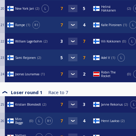
Helinä
20
New York Jari
2
L
2
Häkkänen
21
Rampe
1
R1
Kalle Piiroinen
1
L
22
William Lagerbohm
2
Vili Kokkonen
0
L
23
Sami Reijonen
2
Adel V
1
L
Robin The
24
Joonas Lounamaa
1
0
Rocket
Loser round 1
Race to
7
25
Kristian Blomstedt
2
Janne Rekorius
2
L
Miro
26
0
L
R1
Henri Laakso
2
Bagge
Nathan