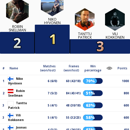
NIKO
HYVÖNEN
ROBIN
SNELLMAN
TANTTU
VILI
PATRICK
KOKKONEN
Matches
Frames
Win
#
Name
Points
(won/lost)
(won/lost)
percentage
Niko
70%
1
6 (6/0)
60 (42/18)
1000
Hyvönen
Robin
51%
2
7 (5/2)
84 (43/41)
800
Snellman
Tanttu
63%
3
5 (4/1)
48 (30/18)
600
Patrick
Vili
58%
3
5 (4/1)
55 (32/23)
600
Kokkonen
Joonas
63%
5
4 (3/1)
41 (26/15)
450