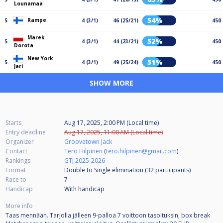
Lounamaa
54%
Rampe
5
4 (3/1)
46 (25/21)
450
Marek
52%
5
4 (3/1)
44 (23/21)
450
Dorota
New York
51%
5
4 (3/1)
49 (25/24)
450
Jari
SHOW MORE
Starts
Aug 17, 2025, 2:00 PM (Local time)
Entry deadline
Aug 17, 2025, 11:00 AM (Local time)
Organizer
Groovetown Jack
Contact
Tero Hilpinen
(
tero.hilpinen@gmail.com
)
Rankings
GTJ 2025-2026
Format
Double to Single elimination (32
participants
)
Race to
7
Handicap
With handicap
More info
Taas mennään. Tarjolla jälleen 9-palloa 7 voittoon tasoituksin, box break