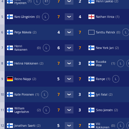
4
1
L
R1
Henri Laakso
2
Hyvönen
5
Karo Långström
0
L
Nathan Virica
1
6
Petja Mäkelä
2
Tanttu Patrick
0
L
Henri
7
0
L
New York Jari
2
Kaksonen
Ruuska
8
Helinä Häkkänen
2
1
L
Vesa
9
Reino Näppi
2
Rampe
1
L
10
Kalle Piiroinen
1
L
Jyri Fatal
2
William
11
2
L
Simo Jämsén
2
Lagerbohm
Vili
12
Jonathan Saarti
2
0
L
Kokkonen