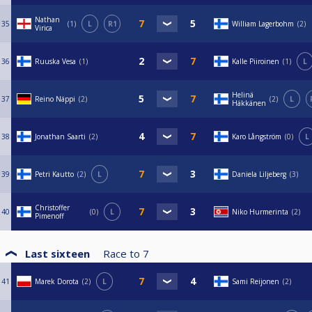
Nathan
35
1
L
R1
William Lagerbohm
2
Virica
36
Ruuska Vesa
1
Kalle Piiroinen
1
L
Helinä
37
Reino Näppi
2
2
L
Häkkänen
38
Jonathan Saarti
2
Karo Långström
0
L
39
Petri Kautto
2
L
Daniela Liljeberg
3
Christoffer
40
0
L
Niko Hurmerinta
2
Pimenoff
Last sixteen
Race to
7
41
Marek Dorota
2
L
Sami Reijonen
2