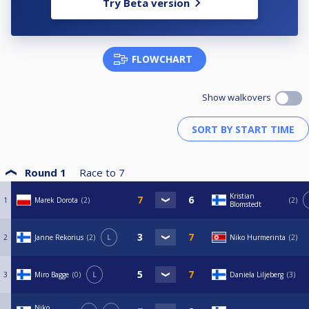
Try Beta version
FLOWCHART
Show walkovers
Round 1
Race to
7
Kristian
1
Marek Dorota
2
2
Blomstedt
2
Janne Rekorius
2
L
Niko Hurmerinta
2
3
Miro Bagge
0
L
Daniela Liljeberg
3
Niko