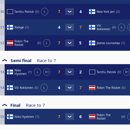
50
Tanttu Patrick
0
L
New York Jari
2
Vili
51
Rampe
1
0
L
Kokkonen
Robin The
52
0
L
Joonas Lounamaa
1
Rocket
Semi final
Race to
7
Niko
53
1
L
R1
Tanttu Patrick
0
R1
Hyvönen
54
Vili Kokkonen
0
L
Robin The Rocket
0
Final
Race to
7
Robin The
55
Niko Hyvönen
1
0
Rocket