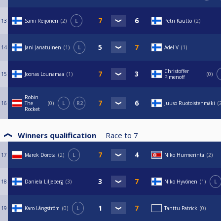
13
Sami Reijonen
2
L
Petri Kautto
2
14
Jani Janatuinen
1
L
Adel V
1
Christoffer
15
Joonas Lounamaa
1
0
Pimenoff
Robin
16
The
0
L
R2
Juuso Ruotoistenmäki
Rocket
Winners qualification
Race to
7
17
Marek Dorota
2
L
Niko Hurmerinta
2
18
Daniela Liljeberg
3
Niko Hyvönen
1
L
19
Karo Långström
0
L
Tanttu Patrick
0