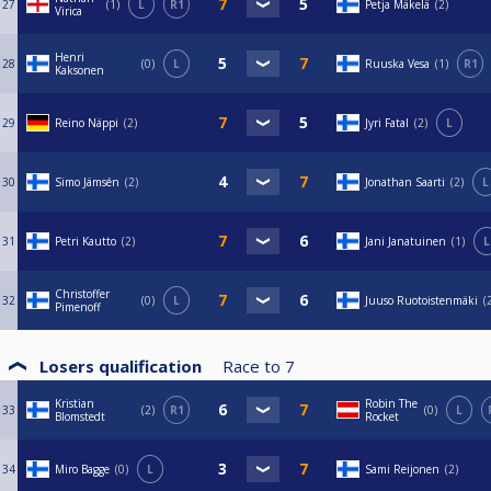
27
1
L
R1
Petja Mäkelä
2
Virica
Henri
28
0
L
Ruuska Vesa
1
R1
Kaksonen
29
Reino Näppi
2
Jyri Fatal
2
L
30
Simo Jämsén
2
Jonathan Saarti
2
L
31
Petri Kautto
2
Jani Janatuinen
1
L
Christoffer
32
0
L
Juuso Ruotoistenmäki
Pimenoff
Losers qualification
Race to
7
Kristian
Robin The
33
2
R1
0
L
Blomstedt
Rocket
34
Miro Bagge
0
L
Sami Reijonen
2