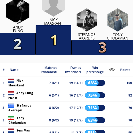
NICK
MAASKANT
ANDY
FUNG
STEFANOS
TONY
AKAREPIS
GHOLAMIAN
Matches
Frames
Win
#
Name
Points
(won/lost)
(won/lost)
percentage
Nick
68%
1
7 (6/1)
19 (13/6)
100
Maaskant
Andy Fung
75%
2
6 (5/1)
16 (12/4)
82
Plan B
Stefanos
71%
3
8 (6/2)
17 (12/5)
70
Akarepis
Tony
63%
3
8 (6/2)
19 (12/7)
70
Gholamian
Sem Van
55%
5
4 (3/1)
11 (6/5)
55