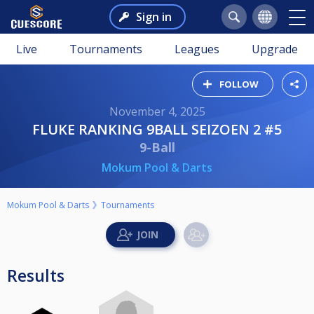
Sign in
Live
Tournaments
Leagues
Upgrade
FOLLOW
November 4, 2025
FLUKE RANKING 9BALL SEIZOEN 2 #5
9-Ball
Mokum Pool & Darts
Mokum Pool & Darts
Tournaments
Results