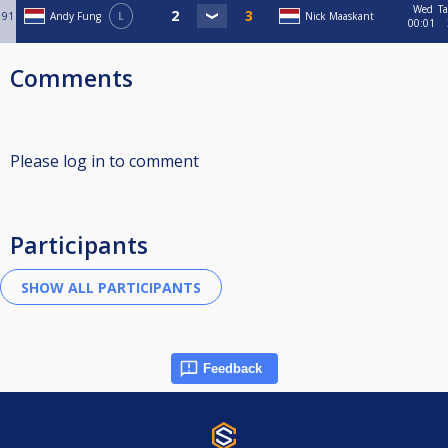
Wed
Ta
91
Andy Fung
L
Nick Maaskant
00:01
Comments
Please log in to comment
Participants
Feedback