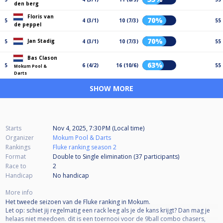
den berg
Floris van
70%
5
4 (3/1)
10 (7/3)
55
de peppel
70%
Jan Stadig
5
4 (3/1)
10 (7/3)
55
Bas Clason
63%
5
6 (4/2)
16 (10/6)
55
Mokum Pool &
Darts
SHOW MORE
Starts
Nov 4, 2025, 7:30 PM (Local time)
Organizer
Mokum Pool & Darts
Rankings
Fluke ranking season 2
Format
Double to Single elimination (37
participants
)
Race to
2
Handicap
No handicap
More info
Het tweede seizoen van de Fluke ranking in Mokum.
Let op: schiet jij regelmatig een rack leeg als je de kans krijgt? Dan mag je
helaas niet meedoen. dit is een toernooi voor de 9ball combo chasers,