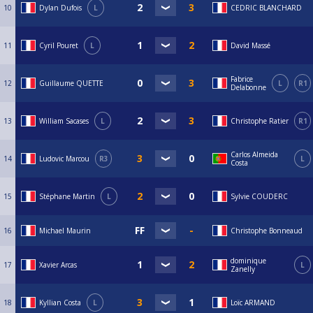
10
Dylan Dufois
L
CEDRIC BLANCHARD
11
Cyril Pouret
L
David Massé
Fabrice
12
Guillaume QUETTE
L
R1
Delabonne
13
William Sacases
L
Christophe Ratier
R1
Carlos Almeida
14
Ludovic Marcou
R3
L
Costa
15
Stéphane Martin
L
Sylvie COUDERC
16
Michael Maurin
Christophe Bonneaud
dominique
17
Xavier Arcas
L
Zanelly
18
Kyllian Costa
L
Loïc ARMAND