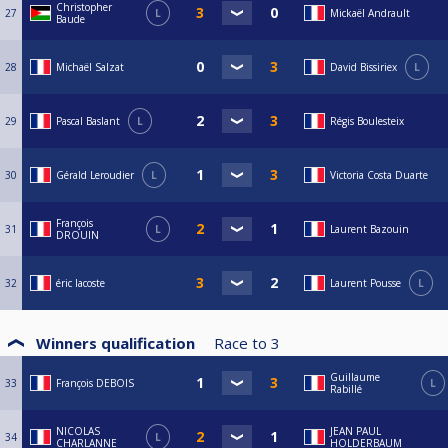
Christopher
27
L
Mickaël Andrault
Baude
28
Michaël Salzat
David Bissiriex
L
29
Pascal Baslant
L
Régis Boulesteix
30
Gérald Leroudier
L
Victoria Costa Duarte
François
31
L
Laurent Bazouin
DROUIN
32
éric lacoste
Laurent Pousse
L
Winners qualification
Race to
3
Guillaume
33
François DEBOIS
L
Rabillé
NICOLAS
JEAN PAUL
34
L
CHARLANNE
HOLDERBAUM