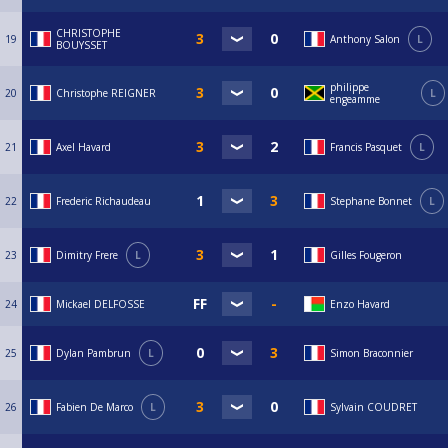
CHRISTOPHE
19
Anthony Salon
L
BOUYSSET
philippe
20
Christophe REIGNER
L
engeamme
21
Axel Havard
Francis Pasquet
L
22
Frederic Richaudeau
Stephane Bonnet
L
23
Dimitry Frere
L
Gilles Fougeron
24
Mickael DELFOSSE
Enzo Havard
25
Dylan Pambrun
L
Simon Braconnier
26
Fabien De Marco
L
Sylvain COUDRET