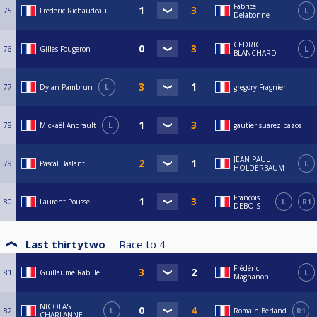
Fabrice
75
Frederic Richaudeau
L
Delabonne
CEDRIC
76
Gilles Fougeron
L
BLANCHARD
77
Dylan Pambrun
L
gregory Fragnier
78
Mickaël Andrault
L
gautier suarez pazos
JEAN PAUL
79
Pascal Baslant
L
HOLDERBAUM
François
80
Laurent Pousse
L
R1
DEBOIS
Last thirtytwo
Race to
4
Frédéric
81
Guillaume Rabillé
L
Magnanon
NICOLAS
82
L
Romain Berland
R1
CHARLANNE