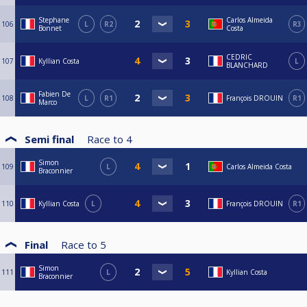
Stephane
Carlos Almeida
106
L
R2
R3
Bonnet
Costa
CEDRIC
107
Kyllian Costa
L
BLANCHARD
Fabien De
108
L
R1
François DROUIN
R1
Marco
Semi final
Race to
4
Simon
109
L
Carlos Almeida Costa
Braconnier
110
Kyllian Costa
L
François DROUIN
R1
Final
Race to
5
Simon
111
L
Kyllian Costa
Braconnier