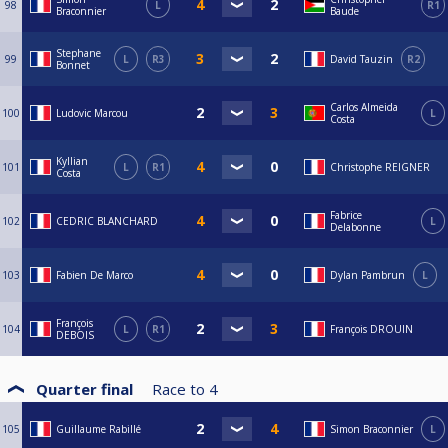
98
L
R1
Braconnier
Baude
Stephane
99
L
R3
David Tauzin
R2
Bonnet
Carlos Almeida
100
Ludovic Marcou
L
Costa
Kyllian
101
L
R1
Christophe REIGNER
Costa
Fabrice
102
CEDRIC BLANCHARD
L
Delabonne
103
Fabien De Marco
Dylan Pambrun
L
François
104
L
R1
François DROUIN
DEBOIS
Quarter final
Race to
4
105
Guillaume Rabillé
Simon Braconnier
L