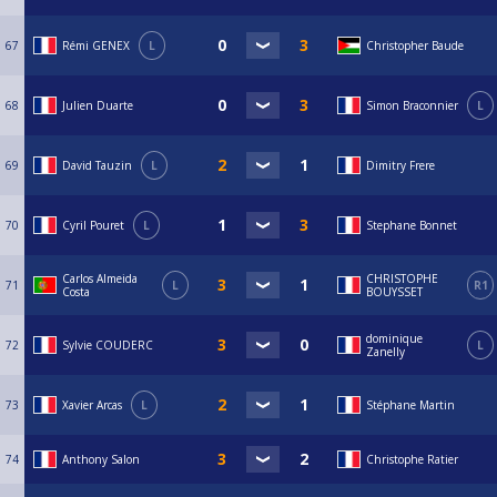
67
Rémi GENEX
L
Christopher Baude
68
Julien Duarte
Simon Braconnier
L
69
David Tauzin
L
Dimitry Frere
70
Cyril Pouret
L
Stephane Bonnet
Carlos Almeida
CHRISTOPHE
71
L
R1
Costa
BOUYSSET
dominique
72
Sylvie COUDERC
L
Zanelly
73
Xavier Arcas
L
Stéphane Martin
74
Anthony Salon
Christophe Ratier