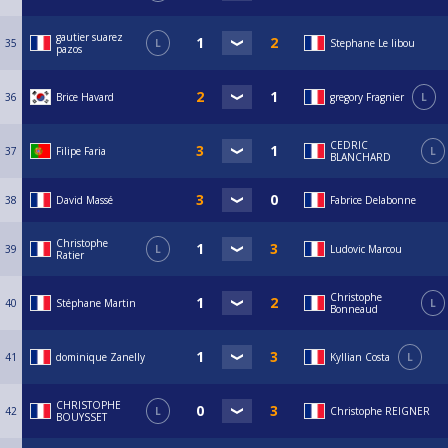
gautier suarez
35
L
Stephane Le libou
pazos
36
Brice Havard
gregory Fragnier
L
CEDRIC
37
Filipe Faria
L
BLANCHARD
38
David Massé
Fabrice Delabonne
Christophe
39
L
Ludovic Marcou
Ratier
Christophe
40
Stéphane Martin
L
Bonneaud
41
dominique Zanelly
Kyllian Costa
L
CHRISTOPHE
42
L
Christophe REIGNER
BOUYSSET