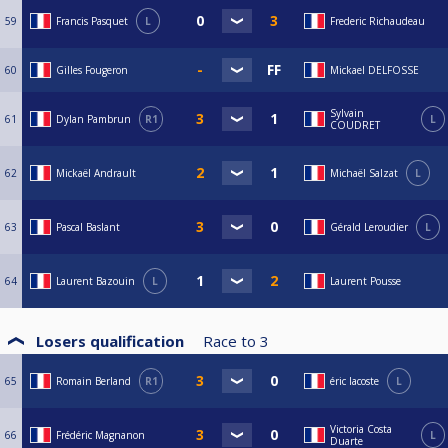
59
Francis Pasquet
L
Frederic Richaudeau
60
Gilles Fougeron
Mickael DELFOSSE
Sylvain
61
Dylan Pambrun
R1
L
COUDRET
62
Mickaël Andrault
Michaël Salzat
L
63
Pascal Baslant
Gérald Leroudier
L
64
Laurent Bazouin
L
Laurent Pousse
Losers qualification
Race to
3
65
Romain Berland
R1
éric lacoste
L
Victoria Costa
66
Frédéric Magnanon
L
Duarte