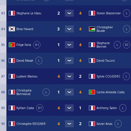
83
Stephane Le libou
Simon Braconnier
L
Christopher
84
Brice Havard
L
Baude
Stephane
85
Filipe Faria
R1
L
R3
Bonnet
86
David Massé
L
David Tauzin
87
Ludovic Marcou
Sylvie COUDERC
L
Christophe
88
L
Carlos Almeida Costa
Bonneaud
89
Kyllian Costa
R1
Anthony Salon
L
90
Christophe REIGNER
Xavier Arcas
L