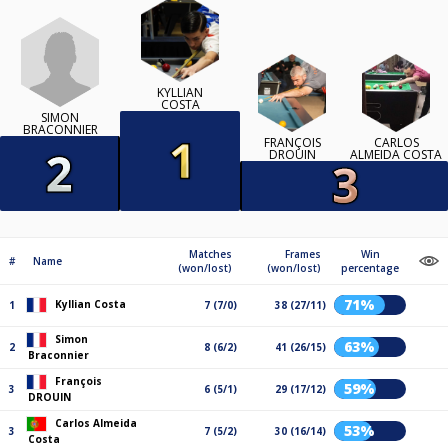
KYLLIAN
COSTA
SIMON
BRACONNIER
FRANÇOIS
CARLOS
DROUIN
ALMEIDA COSTA
Matches
Frames
Win
#
Name
(won/lost)
(won/lost)
percentage
71%
Kyllian Costa
1
7 (7/0)
38 (27/11)
Simon
63%
2
8 (6/2)
41 (26/15)
Braconnier
François
59%
3
6 (5/1)
29 (17/12)
DROUIN
Carlos Almeida
53%
3
7 (5/2)
30 (16/14)
Costa