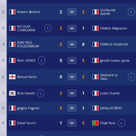
Guillaume
2
Romain Berland
L
Rabillé
NICOLAS
3
L
Frédéric Magnanon
CHARLANNE
JEAN PAUL
4
FRANCK HILARION
HOLDERBAUM
5
Rémi GENEX
L
gautier suarez pazos
Stephane Le
6
Marcus Harris
L
libou
7
Brice Havard
L
Julien Duarte
8
gregory Fragnier
Joffrey ROBERT
9
David Tauzin
Filipe Faria
L