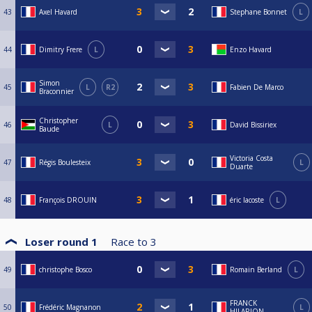
43
Axel Havard
Stephane Bonnet
L
44
Dimitry Frere
L
Enzo Havard
Simon
45
L
R2
Fabien De Marco
Braconnier
Christopher
46
L
David Bissiriex
Baude
Victoria Costa
47
Régis Boulesteix
L
Duarte
48
François DROUIN
éric lacoste
L
Loser round 1
Race to
3
49
christophe Bosco
Romain Berland
L
FRANCK
50
Frédéric Magnanon
L
HILARION