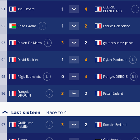
CEDRIC
91
Axel Havard
L
BLANCHARD
92
Enzo Havard
L
Fabrice Delabonne
93
Fabien De Marco
L
gautier suarez pazos
94
David Bissiriex
Dylan Pambrun
L
95
Régis Boulesteix
L
François DEBOIS
R1
François
96
L
Pascal Baslant
DROUIN
Last sixteen
Race to
4
Guillaume
97
L
Romain Berland
Rabillé
Simon
Christopher