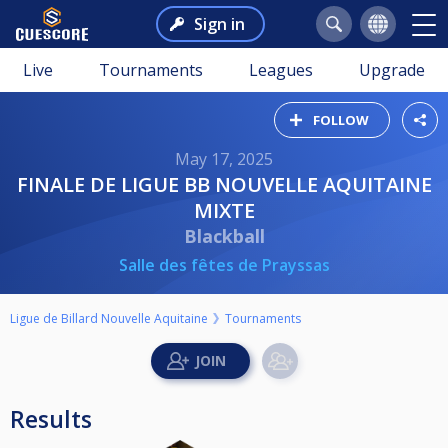
Sign in
Live
Tournaments
Leagues
Upgrade
FOLLOW
May 17, 2025
FINALE DE LIGUE BB NOUVELLE AQUITAINE
MIXTE
Blackball
Salle des fêtes de Prayssas
Ligue de Billard Nouvelle Aquitaine
Tournaments
Results