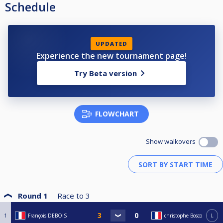
Schedule
UPDATED
Experience the new tournament page!
Try Beta version
FLOWCHART
Show walkovers
Round 1
Race to
3
1
François DEBOIS
christophe Bosco
L