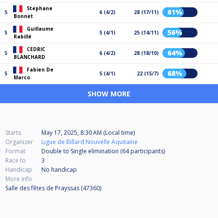
Stephane
61%
5
6 (4/2)
28 (17/11)
Bonnet
Guillaume
56%
5
5 (4/1)
25 (14/11)
Rabillé
CEDRIC
64%
5
6 (4/2)
28 (18/10)
BLANCHARD
Fabien De
68%
5
5 (4/1)
22 (15/7)
Marco
SHOW MORE
Starts
May 17, 2025, 8:30 AM (Local time)
Organizer
Ligue de Billard Nouvelle Aquitaine
Format
Double to Single elimination (64
participants
)
Race to
3
Handicap
No handicap
More info
Salle des fêtes de Prayssas (47360)