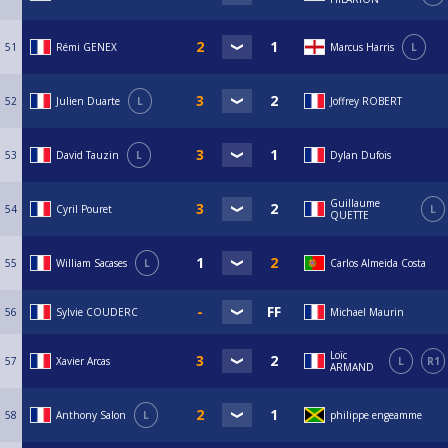
51
Rémi GENEX
Marcus Harris
L
52
Julien Duarte
L
Joffrey ROBERT
53
David Tauzin
L
Dylan Dufois
Guillaume
54
Cyril Pouret
L
QUETTE
55
William Sacases
L
Carlos Almeida Costa
56
Sylvie COUDERC
Michael Maurin
Loïc
57
Xavier Arcas
L
R1
ARMAND
58
Anthony Salon
L
philippe engeamme