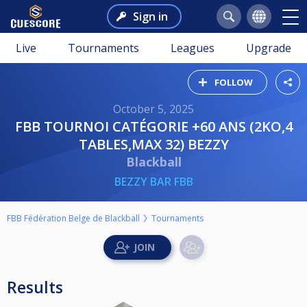
Sign in
Live
Tournaments
Leagues
Upgrade
FOLLOW
October 5, 2025
FBB TOURNOI CATÉGORIE +60 ANS (2KO,4
TABLES,MAX 32) BEZZY
Blackball
BEZZY BAR FBB
FBB Fédération Belge de Blackball
Tournaments
Results