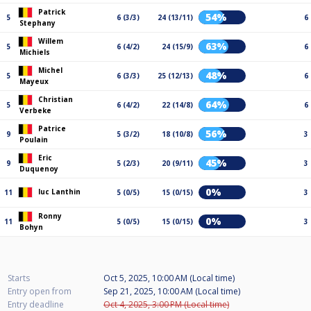
Patrick
54%
5
6 (3/3)
24 (13/11)
6
Stephany
Willem
63%
5
6 (4/2)
24 (15/9)
6
Michiels
Michel
48%
5
6 (3/3)
25 (12/13)
6
Mayeux
Christian
64%
5
6 (4/2)
22 (14/8)
6
Verbeke
Patrice
56%
9
5 (3/2)
18 (10/8)
3
Poulain
Eric
45%
9
5 (2/3)
20 (9/11)
3
Duquenoy
0%
luc Lanthin
11
5 (0/5)
15 (0/15)
3
Ronny
0%
11
5 (0/5)
15 (0/15)
3
Bohyn
Starts
Oct 5, 2025, 10:00 AM (Local time)
Entry open from
Sep 21, 2025, 10:00 AM (Local time)
Entry deadline
Oct 4, 2025, 3:00 PM (Local time)