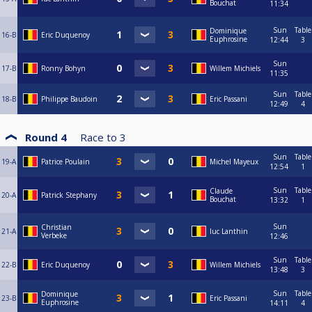
Bouchat
11:34
Sun
Table
Dominique
16-B
Eric Duquenoy
Euphrosine
12:44
3
Sun
17-B
Ronny Bohyn
Willem Michiels
11:35
Sun
Table
18-B
Philippe Baudoin
Eric Passani
12:49
4
Round 4
Race to
3
Sun
Table
19-A
Patrice Poulain
Michel Mayeux
12:54
1
Sun
Table
Claude
20-A
Patrick Stephany
Bouchat
13:32
1
Sun
Christian
21-A
luc Lanthin
Verbeke
12:46
Sun
Table
22-B
Eric Duquenoy
Willem Michiels
13:48
3
Sun
Table
Dominique
23-B
Eric Passani
Euphrosine
14:11
4