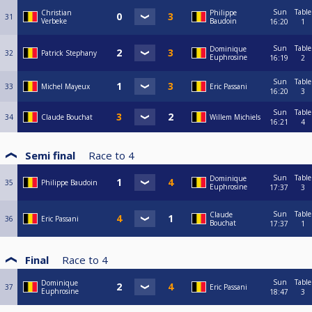
Sun
Table
Christian
Philippe
31
Verbeke
Baudoin
16:20
1
Sun
Table
Dominique
32
Patrick Stephany
Euphrosine
16:19
2
Sun
Table
33
Michel Mayeux
Eric Passani
16:20
3
Sun
Table
34
Claude Bouchat
Willem Michiels
16:21
4
Semi final
Race to
4
Sun
Table
Dominique
35
Philippe Baudoin
Euphrosine
17:37
3
Sun
Table
Claude
36
Eric Passani
Bouchat
17:37
1
Final
Race to
4
Sun
Table
Dominique
37
Eric Passani
Euphrosine
18:47
3