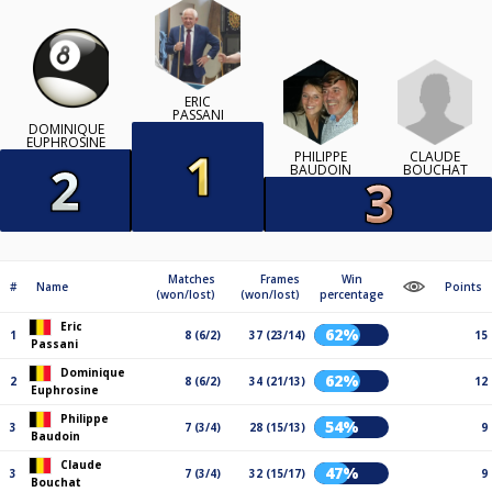
ERIC
PASSANI
DOMINIQUE
EUPHROSINE
CLAUDE
PHILIPPE
BOUCHAT
BAUDOIN
Matches
Frames
Win
#
Name
Points
(won/lost)
(won/lost)
percentage
Eric
62%
1
8 (6/2)
37 (23/14)
15
Passani
Dominique
62%
2
8 (6/2)
34 (21/13)
12
Euphrosine
Philippe
54%
3
7 (3/4)
28 (15/13)
9
Baudoin
Claude
47%
3
7 (3/4)
32 (15/17)
9
Bouchat