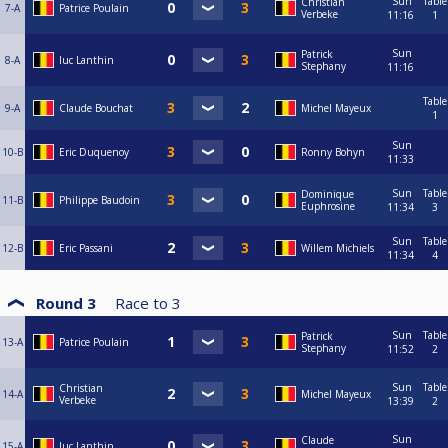
Sun
Table
Christian
7-A
Patrice Poulain
Verbeke
11:16
1
Sun
Patrick
8-A
luc Lanthin
Stephany
11:16
Table
9-A
Claude Bouchat
Michel Mayeux
1
Sun
10-B
Eric Duquenoy
Ronny Bohyn
11:33
Sun
Table
Dominique
11-B
Philippe Baudoin
Euphrosine
11:34
3
Sun
Table
12-B
Eric Passani
Willem Michiels
11:34
4
Round 3
Race to
3
Sun
Table
Patrick
13-A
Patrice Poulain
Stephany
11:52
2
Sun
Table
Christian
14-A
Michel Mayeux
Verbeke
13:39
2
Sun
Claude
15-A
luc Lanthin