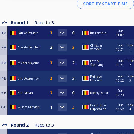
Round 1
Race to
3
Sun
1-A
Patrice Poulain
luc Lanthin
11:07
Sun
Table
Christian
2-A
Claude Bouchat
Verbeke
10:21
1
Sun
Table
Patrick
3-A
Michel Mayeux
Stephany
10:21
2
Sun
Table
Philippe
4-B
Eric Duquenoy
Baudoin
10:22
3
Sun
5-B
Eric Passani
Ronny Bohyn
10:23
Sun
Table
Dominique
6-B
Willem Michiels
Euphrosine
10:52
4
Round 2
Race to
3