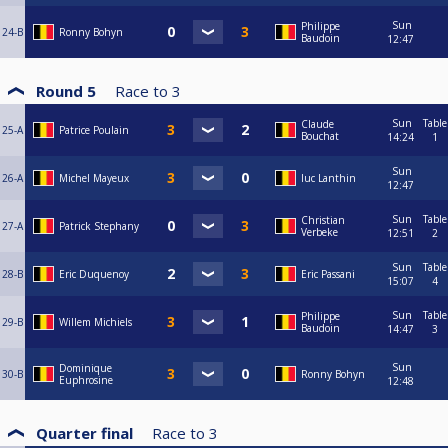
Sun
Philippe
24-B
Ronny Bohyn
Baudoin
12:47
Round 5
Race to
3
Sun
Table
Claude
25-A
Patrice Poulain
Bouchat
14:24
1
Sun
26-A
Michel Mayeux
luc Lanthin
12:47
Sun
Table
Christian
27-A
Patrick Stephany
Verbeke
12:51
2
Sun
Table
28-B
Eric Duquenoy
Eric Passani
15:07
4
Sun
Table
Philippe
29-B
Willem Michiels
Baudoin
14:47
3
Sun
Dominique
30-B
Ronny Bohyn
Euphrosine
12:48
Quarter final
Race to
3