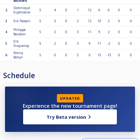
Michiels
Dominique
2
5
4
0
1
12
6
6
0
0
Euphrosine
3
Eric Passani
5
3
0
2
12
10
2
0
0
Philippe
4
5
2
0
3
11
9
2
0
0
Baudoin
Eric
5
5
2
0
3
9
11
-2
0
0
Duquenoy
Ronny
6
5
0
0
5
0
15
-15
0
0
Bohyn
Schedule
UPDATED
Experience the new tournament page!
Try Beta version