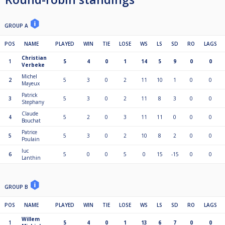
- Training
GROUP A
POS
NAME
PLAYED
WIN
TIE
LOSE
WS
LS
SD
RO
LAGS
Christian
1
5
4
0
1
14
5
9
0
0
Verbeke
Michel
2
5
3
0
2
11
10
1
0
0
Mayeux
Patrick
3
5
3
0
2
11
8
3
0
0
Stephany
Claude
4
5
2
0
3
11
11
0
0
0
Bouchat
Patrice
5
5
3
0
2
10
8
2
0
0
Poulain
luc
6
5
0
0
5
0
15
-15
0
0
Lanthin
GROUP B
POS
NAME
PLAYED
WIN
TIE
LOSE
WS
LS
SD
RO
LAGS
Willem
1
5
4
0
1
13
6
7
0
0