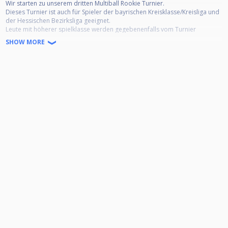
Wir starten zu unserem dritten Multiball Rookie Turnier.
Dieses Turnier ist auch für Spieler der bayrischen Kreisklasse/Kreisliga und
der Hessischen Bezirksliga geeignet.
Leute mit höherer spielklasse werden gegebenenfalls vom Turnier
ausgeschlossen, von spielstärke zugelassene Spieler aus höherer als
SHOW MORE
angegebenen ligen geben in Jedem Satz ein Spiel vor !!
Ausstoß Gewinner entscheidet über die Disziplin.
8,9,10 Ball
Das Startgeld beträgt 10 Euro
2 Euro gehen in den Jakpot.
Der Jackpot wird nur von Rookie Spielern ausgespielt und am Turniertag
garantiert ausgezahlt.
1Platz 40%
2Platz 30%
3Platz 15%
4Platz 15%
Um das ganze etwas entspannter zu machen bieten wir euch auch unsere
Getränke und Speisen zu Hauspreisen (Mitglieds Preisen) an
(Time Limit: nach einer Stunde wird das Match abgebrochen, der führende
gewinnt)