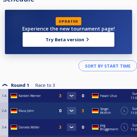
UPDATED
Experience the new tournament page!
Try Beta version
Round 1
Race to
3
Su
1-A
Karsten Werner
Hasan Utus
11:
Su
Sergei
2-A
Klaus John
L
Akishin
11:
Su
Jörg
3-A
Daniela Möller
L
Brüggemann
11: