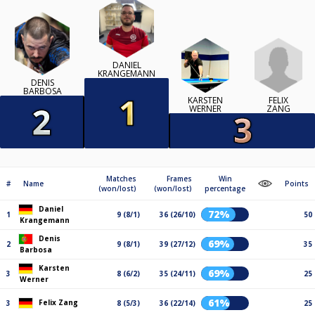
DANIEL
KRANGEMANN
DENIS
BARBOSA
FELIX
KARSTEN
ZANG
WERNER
Matches
Frames
Win
#
Name
Points
(won/lost)
(won/lost)
percentage
Daniel
72%
1
9 (8/1)
36 (26/10)
50
Krangemann
Denis
69%
2
9 (8/1)
39 (27/12)
35
Barbosa
Karsten
69%
3
8 (6/2)
35 (24/11)
25
Werner
61%
Felix Zang
3
8 (5/3)
36 (22/14)
25