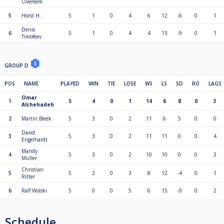
Overeem
5
Horst H.
5
1
0
4
6
12
-6
0
1
Denis
6
5
1
0
4
4
13
-9
0
1
Timofeev
GROUP D
POS
NAME
PLAYED
WIN
TIE
LOSE
WS
LS
SD
RO
LAGS
Omar
1
5
4
0
1
14
6
8
0
3
Alchehadeh
2
Martin Bleek
5
3
0
2
11
6
5
0
0
David
3
5
3
0
2
11
11
0
0
4
Engelhardt
Mandy
4
5
3
0
2
10
10
0
0
3
Müller
Christian
5
5
2
0
3
8
12
-4
0
1
Ritter
6
Ralf Wolski
5
0
0
5
6
15
-9
0
2
Schedule