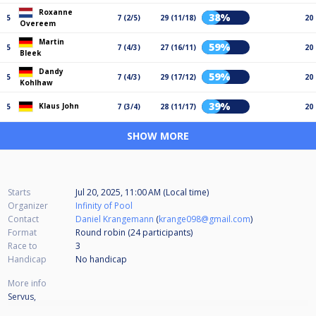
Roxanne
38%
5
7 (2/5)
29 (11/18)
20
Overeem
Martin
59%
5
7 (4/3)
27 (16/11)
20
Bleek
Dandy
59%
5
7 (4/3)
29 (17/12)
20
Kohlhaw
39%
Klaus John
5
7 (3/4)
28 (11/17)
20
SHOW MORE
Starts
Jul 20, 2025, 11:00 AM (Local time)
Organizer
Infinity of Pool
Contact
Daniel Krangemann
(
krange098@gmail.com
)
Format
Round robin (24
participants
)
Race to
3
Handicap
No handicap
More info
Servus,