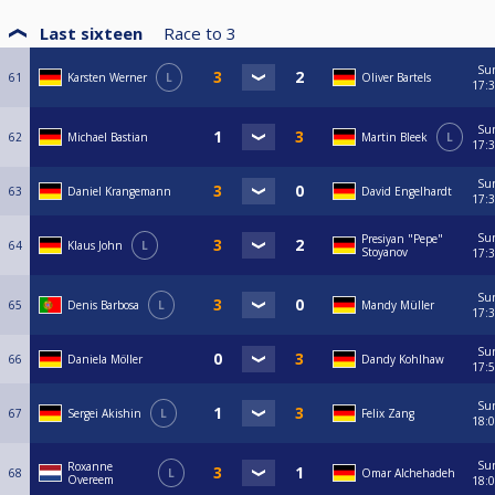
Last sixteen
Race to
3
Su
61
Karsten Werner
L
Oliver Bartels
17:
Su
62
Michael Bastian
Martin Bleek
L
17:
Su
63
Daniel Krangemann
David Engelhardt
17:
Su
Presiyan "Pepe"
64
Klaus John
L
Stoyanov
17:
Su
65
Denis Barbosa
L
Mandy Müller
17:
Su
66
Daniela Möller
Dandy Kohlhaw
17:
Su
67
Sergei Akishin
L
Felix Zang
18:
Su
Roxanne
68
L
Omar Alchehadeh
Overeem
18: