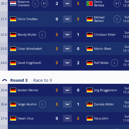
Su
Roxanne
Denis
20-C
L
R1
R1
Overeem
Barbosa
12:
Su
Michael
21-C
Denis Timofeev
L
Bastian
13:
Su
22-D
Mandy Müller
L
Christian Ritter
13:
Su
23-D
Omar Alchehadeh
Martin Bleek
13:
Su
24-D
David Engelhardt
Ralf Wolski
L
13:
Round 3
Race to
3
Su
25-A
Karsten Werner
Jörg Brüggemann
13:
Su
26-A
Sergei Akishin
L
Daniela Möller
13:
Su
27-A
Hasan Utus
Klaus John
11: