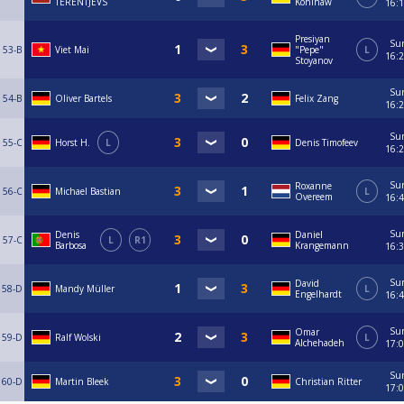
TERENTJEVS
Kohlhaw
16:
Presiyan
Su
53-B
Viet Mai
"Pepe"
L
16:
Stoyanov
Su
54-B
Oliver Bartels
Felix Zang
16:
Su
55-C
Horst H.
L
Denis Timofeev
16:
Su
Roxanne
56-C
Michael Bastian
L
Overeem
16:
Su
Denis
Daniel
57-C
L
R1
Barbosa
Krangemann
16:
Su
David
58-D
Mandy Müller
L
Engelhardt
16:
Su
Omar
59-D
Ralf Wolski
L
Alchehadeh
17:
Su
60-D
Martin Bleek
Christian Ritter
17: