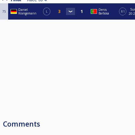
Su
Daniel
Denis
75
L
R1
Krangemann
Barbosa
20:
Comments