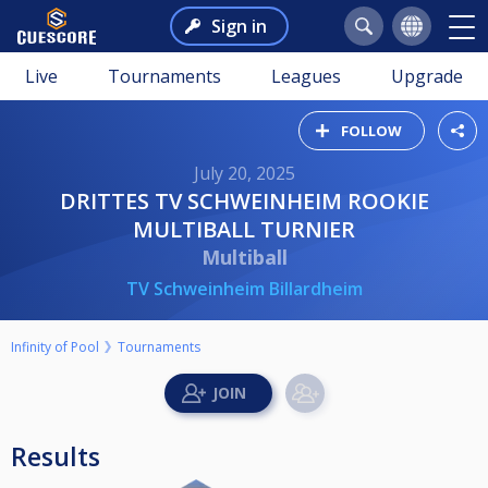
Sign in
Live
Tournaments
Leagues
Upgrade
FOLLOW
July 20, 2025
DRITTES TV SCHWEINHEIM ROOKIE
MULTIBALL TURNIER
Multiball
TV Schweinheim Billardheim
Infinity of Pool
Tournaments
Results