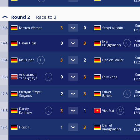
12:
Round 2
Race to
3
Su
13-A
Karsten Werner
Sergei Akishin
12:
Su
Jörg
14-A
Hasan Utus
L
Brüggemann
11:
Su
15-A
Klaus John
L
Daniela Möller
12:
Su
VENIAMINS
16-B
L
Felix Zang
TERENTJEVS
12:
Su
Presiyan "Pepe"
Oliver
17-B
L
Stoyanov
Bartels
12:
Su
Dandy
18-B
L
Viet Mai
R1
Kohlhaw
12:
Su
Daniel
19-C
Horst H.
Krangemann
12: