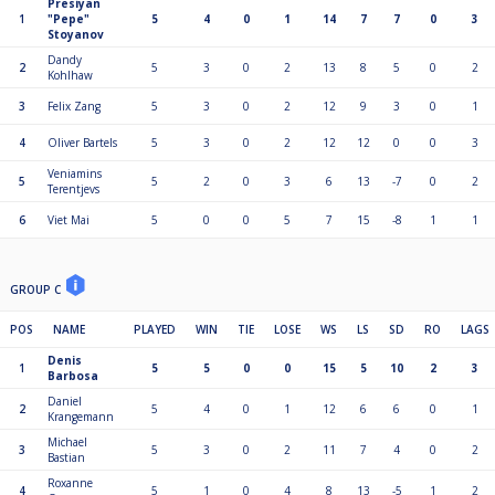
Presiyan
1
"Pepe"
5
4
0
1
14
7
7
0
3
Stoyanov
Dandy
2
5
3
0
2
13
8
5
0
2
Kohlhaw
3
Felix Zang
5
3
0
2
12
9
3
0
1
4
Oliver Bartels
5
3
0
2
12
12
0
0
3
Veniamins
5
5
2
0
3
6
13
-7
0
2
Terentjevs
6
Viet Mai
5
0
0
5
7
15
-8
1
1
GROUP C
POS
NAME
PLAYED
WIN
TIE
LOSE
WS
LS
SD
RO
LAGS
Denis
1
5
5
0
0
15
5
10
2
3
Barbosa
Daniel
2
5
4
0
1
12
6
6
0
1
Krangemann
Michael
3
5
3
0
2
11
7
4
0
2
Bastian
Roxanne
4
5
1
0
4
8
13
-5
1
2