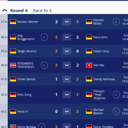
Round 4
Race to
3
Su
Daniela
37-A
Karsten Werner
L
Möller
14:
Su
Jörg
38-A
L
Klaus John
Brüggemann
14:
Su
39-A
Sergei Akishin
Hasan Utus
11:
Su
VENIAMINS
40-B
L
Viet Mai
TERENTJEVS
14:
Su
41-B
Oliver Bartels
Dandy Kohlhaw
14:
Presiyan
Su
42-B
Felix Zang
"Pepe"
L
15:
Stoyanov
Su
Michael
43-C
Horst H.
L
Bastian
14:
Su
44-C
Denis Barbosa
L
Denis Timofeev