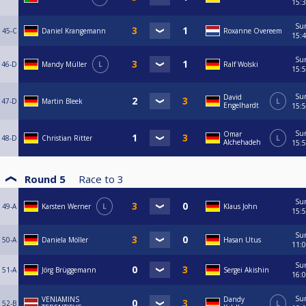
15:
Su
45-C
Daniel Krangemann
Roxanne Overeem
15:
Su
46-D
Mandy Müller
L
Ralf Wolski
15:
Su
David
47-D
Martin Bleek
L
Engelhardt
15:
Su
Omar
48-D
Christian Ritter
L
Alchehadeh
15:
Round 5
Race to
3
Su
49-A
Karsten Werner
L
Klaus John
15:
Su
50-A
Daniela Möller
Hasan Utus
11:
Su
51-A
Jörg Brüggemann
Sergei Akishin
16:
Su
VENIAMINS
Dandy
52-B
L