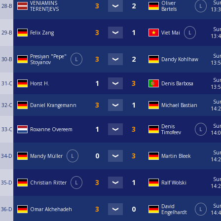
Su
VENIAMINS
Oliver
28-B
L
TERENTJEVS
Bartels
13:
Su
29-B
Felix Zang
Viet Mai
L
13:
Su
Presiyan "Pepe"
30-B
L
Dandy Kohlhaw
Stoyanov
13:
Su
31-C
Horst H.
Denis Barbosa
13:
Su
32-C
Daniel Krangemann
Michael Bastian
14:
Su
Denis
33-C
Roxanne Overeem
L
Timofeev
14:
Su
34-D
Mandy Müller
L
Martin Bleek
14:
Su
35-D
Christian Ritter
L
Ralf Wolski
14:
Su
David
36-D
Omar Alchehadeh
L
Engelhardt
14: