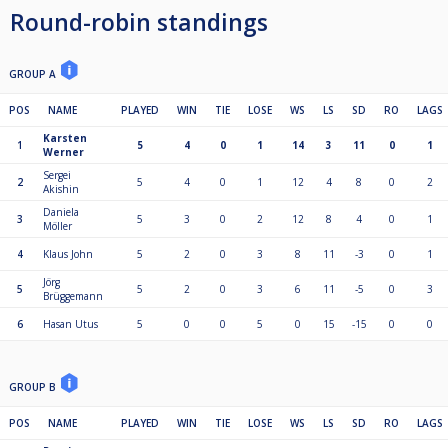
Round-robin standings
GROUP A
POS
NAME
PLAYED
WIN
TIE
LOSE
WS
LS
SD
RO
LAGS
Karsten
1
5
4
0
1
14
3
11
0
1
Werner
Sergei
2
5
4
0
1
12
4
8
0
2
Akishin
Daniela
3
5
3
0
2
12
8
4
0
1
Möller
4
Klaus John
5
2
0
3
8
11
-3
0
1
Jörg
5
5
2
0
3
6
11
-5
0
3
Brüggemann
6
Hasan Utus
5
0
0
5
0
15
-15
0
0
GROUP B
POS
NAME
PLAYED
WIN
TIE
LOSE
WS
LS
SD
RO
LAGS