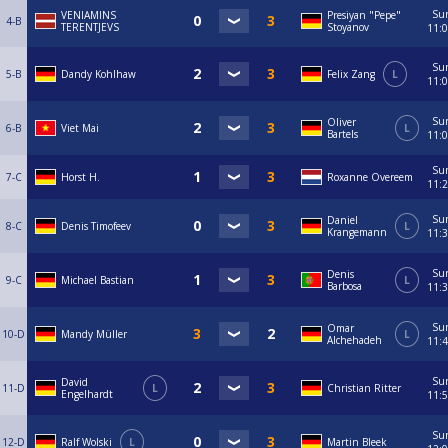
Su
VENIAMINS
Presiyan "Pepe"
4-B
TERENTJEVS
Stoyanov
11:
Su
5-B
Dandy Kohlhaw
Felix Zang
L
11:
Su
Oliver
6-B
Viet Mai
L
Bartels
11:
Su
7-C
Horst H.
Roxanne Overeem
11:
Su
Daniel
8-C
Denis Timofeev
L
Krangemann
11:
Su
Denis
9-C
Michael Bastian
L
Barbosa
11:
Su
Omar
10-D
Mandy Müller
L
Alchehadeh
11:
Su
David
11-D
L
Christian Ritter
Engelhardt
11:
Su
12-D
Ralf Wolski
L
Martin Bleek