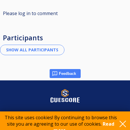
Please log in to comment
Participants
Feedback
© 2015-2026 CueScore International
This site uses cookies! By continuing to browse this
site you are agreeing to our use of cookies.
Read