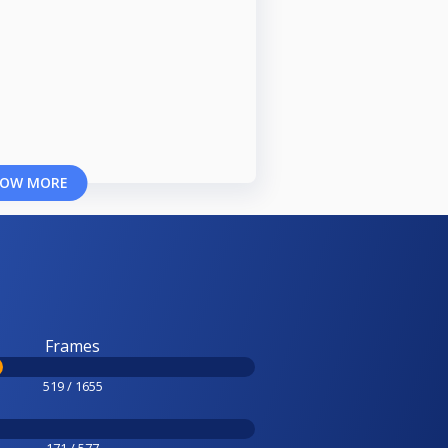
OW MORE
Frames
519 / 1655
171 / 577