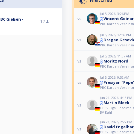
Jul 5, 2026, 3:26 PM
Vincent Goinar
vs
PBC Gießen -
12
PBC Karben Vereinsme
Jul 5, 2026, 12:59 PM
Dragan Gesovi
vs
PBC Karben Vereinsme
Jul 5, 2026, 11:37 AM
Moritz Nord
vs
PBC Karben Vereinsme
Jul 5, 2026, 9:52 AM
Presiyan "Pepe
vs
PBC Karben Vereinsme
Jun 21, 2026, 4:13 PM
Martin Bleek
vs
HPBV Liga Einzelmeist
BV Kahl
Jun 21, 2026, 2:22 PM
David Engelha
vs
HPBV Liga Einzelmeist