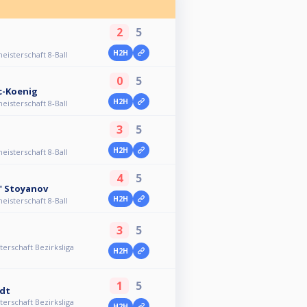
2
5
H2H
isterschaft 8-Ball
0
5
c-Koenig
H2H
isterschaft 8-Ball
3
5
H2H
isterschaft 8-Ball
4
5
" Stoyanov
H2H
isterschaft 8-Ball
3
5
erschaft Bezirksliga
H2H
1
5
rdt
erschaft Bezirksliga
H2H