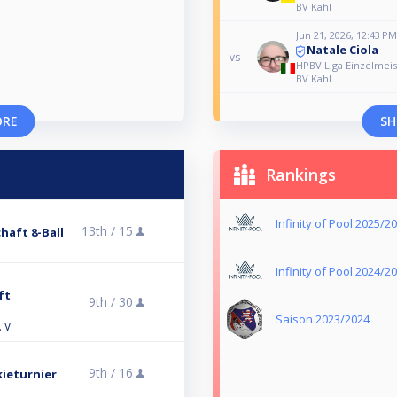
BV Kahl
Jun 21, 2026, 12:43 PM
Natale Ciola
vs
HPBV Liga Einzelmeist
BV Kahl
ORE
SH
Rankings
Infinity of Pool 2025/2
13th /
15
haft 8-Ball
Infinity of Pool 2024/2
ft
9th /
30
Saison 2023/2024
 V.
9th /
16
ieturnier