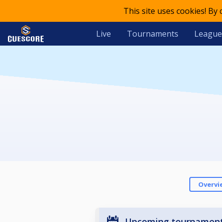
This site uses cookies! By
Live
Tournaments
League
Overvi
Upcoming tournamen