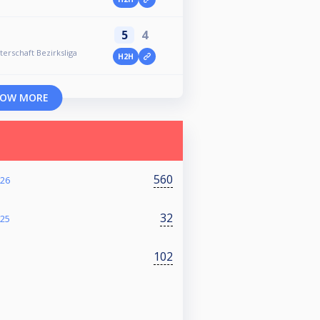
5
4
erschaft Bezirksliga
H2H
OW MORE
560
026
32
025
102