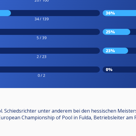
36%
34 / 139
25%
5 / 39
23%
2 / 23
0%
0 / 2
. Schiedsrichter unter anderem bei den hessischen Meister
uropean Championship of Pool in Fulda, Betriebsleiter am 