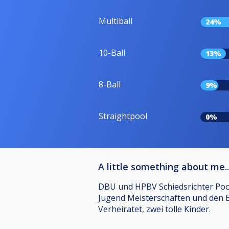
Multiball
24%
10-Ball
13%
8-Ball
9%
Straightpool
0%
A little something about me..
DBU und HPBV Schiedsrichter Pool
Jugend Meisterschaften und den E
Verheiratet, zwei tolle Kinder.