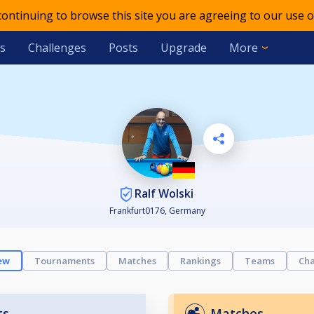
 continuing to browse this site you are agreeing to our use o
s
Challenges
Posts
Upgrade
More
Ralf Wolski
Frankfurt0176, Germany
ew
Tournaments
Matches
Rankings
Teams
Cha
ts
Matches