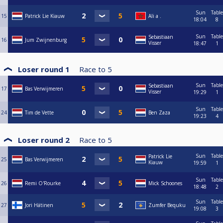
Sun
Table
15
Patrick Lie Kiauw
Ali a .
18:04
8
Sun
Table
Sebastiaan
16
Jum Zwijnenburg
Visser
18:47
1
Loser round 1
Race to
5
Sun
Table
Sebastiaan
17
Bas Verwijmeren
Visser
19:29
1
Sun
Table
24
Tim de Vette
Ben Zaza
19:23
4
Loser round 2
Race to
5
Sun
Table
Patrick Lie
25
Bas Verwijmeren
Kiauw
19:59
1
Sun
Table
26
Remi O'Rourke
Mick Schoones
18:48
2
Sun
Table
27
Jori Hätinen
Zumfer Bequku
19:08
3