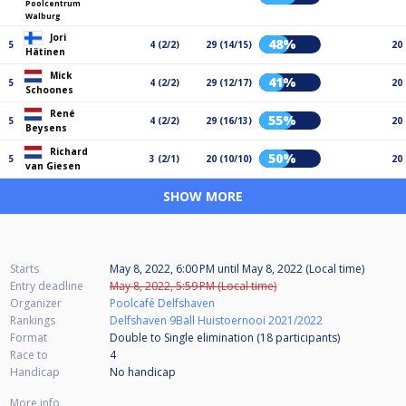
Poolcentrum
Walburg
Jori
48%
5
4 (2/2)
29 (14/15)
20
Hätinen
Mick
41%
5
4 (2/2)
29 (12/17)
20
Schoones
René
55%
5
4 (2/2)
29 (16/13)
20
Beysens
Richard
50%
5
3 (2/1)
20 (10/10)
20
van Giesen
SHOW MORE
Starts
May 8, 2022, 6:00 PM
until
May 8, 2022 (Local time)
Entry deadline
May 8, 2022, 5:59 PM (Local time)
Organizer
Poolcafé Delfshaven
Rankings
Delfshaven 9Ball Huistoernooi 2021/2022
Format
Double to Single elimination (18
participants
)
Race to
4
Handicap
No handicap
More info