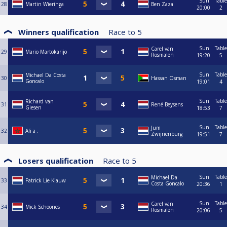
Sun
Table
28
Martin Wieringa
Ben Zaza
20:00
2
Winners qualification
Race to
5
Sun
Table
Carel van
29
Mario Martokarijo
Rosmalen
19:20
5
Sun
Table
Michael Da Costa
30
Hassan Osman
Goncalo
19:01
4
Sun
Table
Richard van
31
René Beysens
Giesen
18:53
7
Sun
Table
Jum
32
Ali a .
Zwijnenburg
19:51
7
Losers qualification
Race to
5
Sun
Table
Michael Da
33
Patrick Lie Kiauw
Costa Goncalo
20:36
1
Sun
Table
Carel van
34
Mick Schoones
Rosmalen
20:06
5