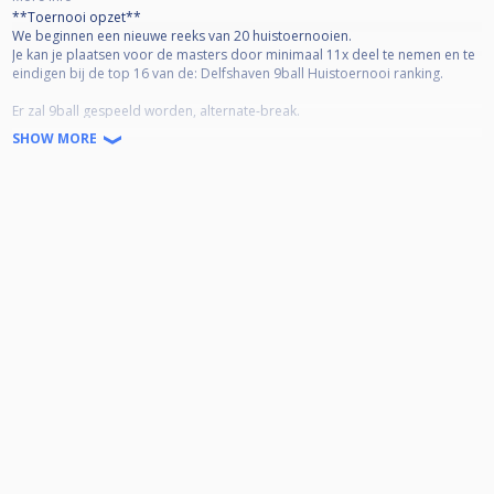
**Toernooi opzet**
We beginnen een nieuwe reeks van 20 huistoernooien.
Je kan je plaatsen voor de masters door minimaal 11x deel te nemen en te
eindigen bij de top 16 van de: Delfshaven 9ball Huistoernooi ranking.
Er zal 9ball gespeeld worden, alternate-break.
Minimaal race naar de 3, afhankelijk van het toernooi verloop kan deze
SHOW MORE
verhoogd worden.
Meld je bijtijds aan via cuescore, er geldt een max van 32 deelnemers.
Mocht je verhinderd zijn meld je dan zsm zelf af. Er wordt geen reservelijst
bijgehouden, first come first serve.