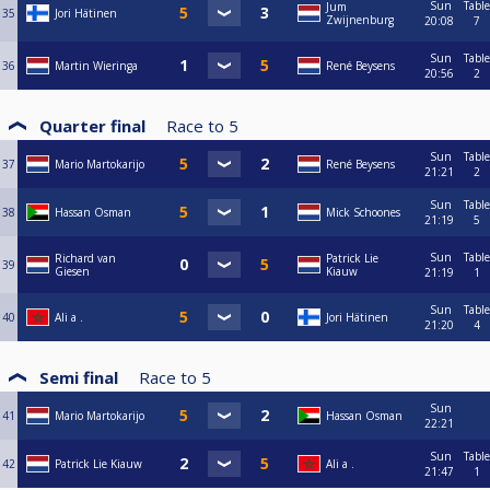
Sun
Table
Jum
35
Jori Hätinen
Zwijnenburg
20:08
7
Sun
Table
36
Martin Wieringa
René Beysens
20:56
2
Quarter final
Race to
5
Sun
Table
37
Mario Martokarijo
René Beysens
21:21
2
Sun
Table
38
Hassan Osman
Mick Schoones
21:19
5
Sun
Table
Richard van
Patrick Lie
39
Giesen
Kiauw
21:19
1
Sun
Table
40
Ali a .
Jori Hätinen
21:20
4
Semi final
Race to
5
Sun
41
Mario Martokarijo
Hassan Osman
22:21
Sun
Table
42
Patrick Lie Kiauw
Ali a .
21:47
1