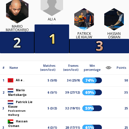
ALI A
.
MARIO
MARTOKARIJO
PATRICK
HASSAN
LIE KIAUW
OSMAN
Matches
Frames
Win
#
Name
Points
(won/lost)
(won/lost)
percentage
74%
Ali a .
1
5 (5/0)
34 (25/9)
50
Mario
69%
2
6 (5/1)
39 (27/12)
35
Martokarijo
Patrick Lie
Kiauw
59%
3
5 (3/2)
32 (19/13)
25
Poolcentrum
Walburg
Hassan
Osman
61%
3
4 (3/1)
28 (17/11)
25