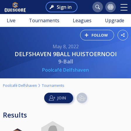
Sign in
Live
Tournaments
Leagues
Upgrade
FOLLOW
May 8, 2022
DELFSHAVEN 9BALL HUISTOERNOOI
9-Ball
Poolcafé Delfshaven
Poolcafé Delfshaven
Tournaments
Results