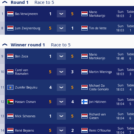
Round 1
Race to
5
Sun
Table
Mario
1
Bas Verwijmeren
Martokarijo
18:03
2
Sun
Table
8
Jum Zwijnenburg
Tim de Vette
18:03
1
Winner round 1
Race to
5
Sun
Table
Mario
9
Ben Zaza
Martokarijo
18:48
6
Sun
Table
Carel van
10
Martin Wieringa
Rosmalen
18:03
3
Sun
Table
Michael Da
11
Zumfer Bequku
Costa Goncalo
18:03
4
Sun
Table
12
Hassan Osman
Jori Hätinen
18:04
5
Sun
Table
Richard van
13
Mick Schoones
Giesen
18:04
6
Sun
Table
14
René Beysens
Remi O'Rourke
18:04
7