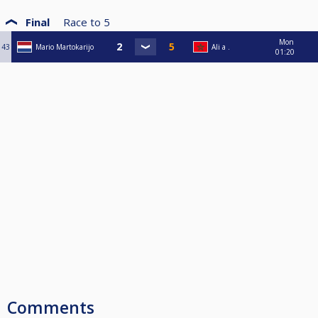
Final
Race to
5
Mon
43
Mario Martokarijo
Ali a .
01:20
Comments