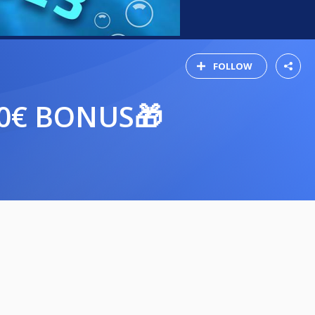
FOLLOW
00€ BONUS🎁