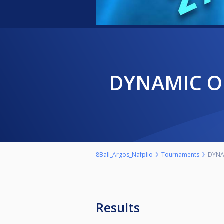
DYNAMIC 
8Ball_Argos_Nafplio
Tournaments
DYNA
Results