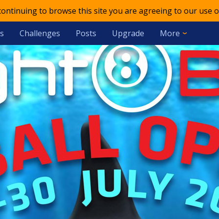
 continuing to browse this site you are agreeing to our use o
s
Challenges
Posts
Upgrade
More