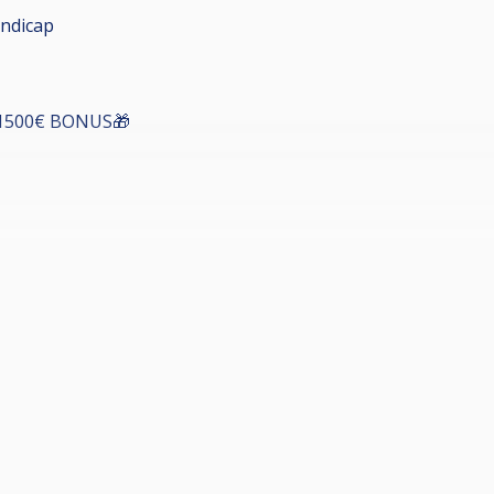
ndicap
1500€ BONUS🎁
S
ONUS