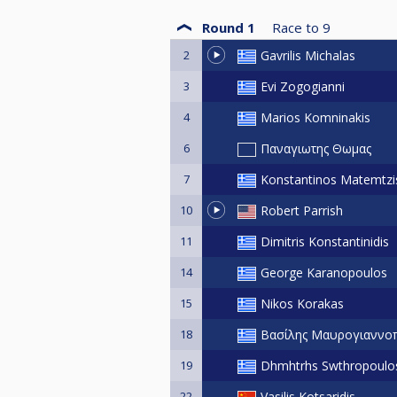
Round 1
Race to
9
2
Gavrilis Michalas
3
Evi Zogogianni
4
Marios Komninakis
6
Παναγιωτης Θωμας
7
Konstantinos Matemtzi
10
Robert Parrish
11
Dimitris Konstantinidis
14
George Karanopoulos
15
Nikos Korakas
18
Βασίλης Μαυρογιαννο
19
Dhmhtrhs Swthropoulo
22
Vasilis Kotsaridis