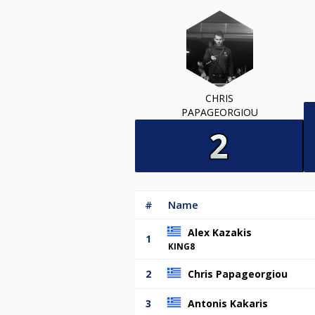
CHRIS
PAPAGEORGIOU
#
Name
Alex Kazakis
1
KING8
2
Chris Papageorgiou
3
Antonis Kakaris