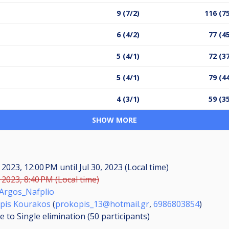
9 (7/2)
116 (7
6 (4/2)
77 (4
5 (4/1)
72 (3
5 (4/1)
79 (4
4 (3/1)
59 (3
SHOW MORE
, 2023, 12:00 PM
until
Jul 30, 2023 (Local time)
, 2023, 8:40 PM (Local time)
_Argos_Nafplio
pis Kourakos
(
prokopis_13@hotmail.gr
,
6986803854
)
 to Single elimination (50
participants
)