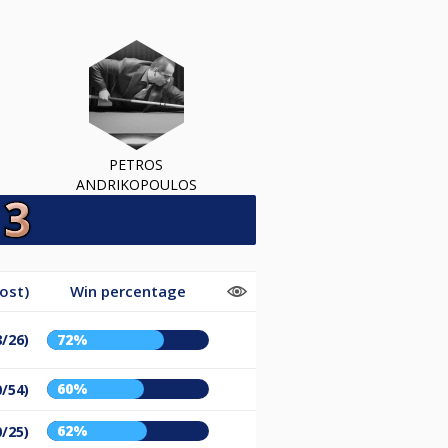
PETROS
ANDRIKOPOULOS
ost)
Win percentage
8/26)
72%
60%
0/54)
62%
0/25)