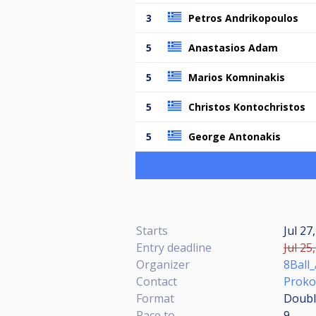
3
Petros Andrikopoulos
5
Anastasios Adam
5
Marios Komninakis
5
Christos Kontochristos
5
George Antonakis
Starts
Jul 27
Entry deadline
Jul 25
Organizer
8Ball
Contact
Proko
Format
Double
Race to
9