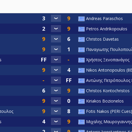
Andreas Paraschos
Petros Andrikopoulos
Christos Davetas
Παναγιωτης Πουλοπου
s
Χρήστος Ξενοπανάγος
Nikos Antonopoulos (8B
Αντώνης Πετρόπουλος 8
Christos Kontochristos
Kiriakos Bozionelos
πουλος
Fotis Nakos (PERI Cues
s
Μιχαλης Μαυρογιαννης
Antonis konstantinos Ka