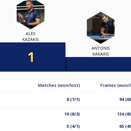
ALEX
KAZAKIS
ANTONIS
KAKARIS
Matches (won/lost)
Frames (won/l
8 (7/1)
94 (6
10 (8/2)
134 (8
5 (4/1)
65 (4