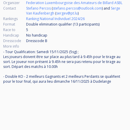
Organizer
Federation Luxembourgoise des Amateurs de Billard ASBL
Contact
Stefano Percos
(
stefano.percos@outlook.com
) and
Serge
Van Kaufenbergh
(
sergev@pt.lu
)
Rankings
Ranking National Individuel 2024/26
Format
Double elimination qualifier (13
participants
)
Race to
5
Handicap
No handicap
Dresscode
Dresscode B
More info
- Tour Qualification: Samedi 15/11/2025 (5sg) ;
Les joueurs doivent être sur place au plus tard à 9.45h pour le tirage au
sort. Le joueur non présent à 9.45h ne sera pas retenu pour le tirage au
sort. Départ des matchs à 10.00h
- Double KO - 2 meilleurs Gagnants et 2 meilleurs Perdants se qualifient
pour le tour final, qui aura lieu dimanche 16/11/2025 à Dudelange