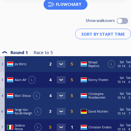
FLOWCHART
Show walkovers
Round 1
Race to
5
Sat
Tab
Mirsad
2
Jos Wirtz
L
Bojadzic
10:14
3
Sat
Tab
3
Alain Alf
L
Ronny Thielen
10:14
6
Sat
Tab
Christophe
4
Marc Straus
L
Nussbaumer
10:14
5
Sat
Tab
Serge Van
6
L
David Mühlen
Kaufenbergh
10:14
7
Sat
Tab
Stefano
7
L
Christian Enders
Percos
10:14
8