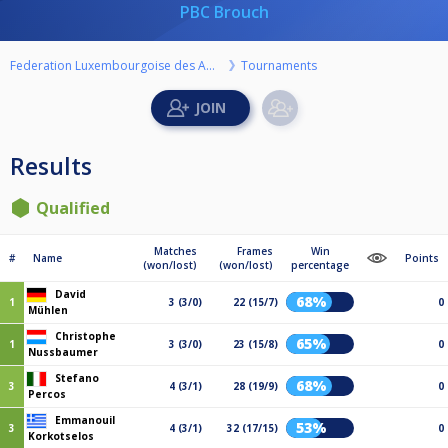
PBC Brouch
Federation Luxembourgoise des Amateurs de Billard ASBL
Tournaments
Results
Qualified
Matches
Frames
Win
#
Name
Points
(won/lost)
(won/lost)
percentage
David
68%
1
3 (3/0)
22 (15/7)
0
Mühlen
Christophe
65%
1
3 (3/0)
23 (15/8)
0
Nussbaumer
Stefano
68%
3
4 (3/1)
28 (19/9)
0
Percos
Emmanouil
53%
3
4 (3/1)
32 (17/15)
0
Korkotselos