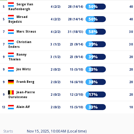
Serge Van
50%
5
4 (2/2)
28 (14/14)
40
Kaufenbergh
Mirsad
50%
5
4 (2/2)
28 (14/14)
40
Bojadzic
58%
Marc Straus
7
4 (2/2)
31 (18/13)
30
Christian
39%
7
3 (1/2)
23 (9/14)
30
Enders
Ronny
39%
9
3 (1/2)
23 (9/14)
20
Thielen
33%
Jos Wirtz
9
2 (0/2)
15 (5/10)
20
38%
Frank Berg
9
2 (0/2)
16 (6/10)
20
Jean-Pierre
17%
9
2 (0/2)
12 (2/10)
20
Duruisseau
33%
Alain Alf
13
2 (0/2)
15 (5/10)
10
Starts
Nov 15, 2025, 10:00 AM (Local time)