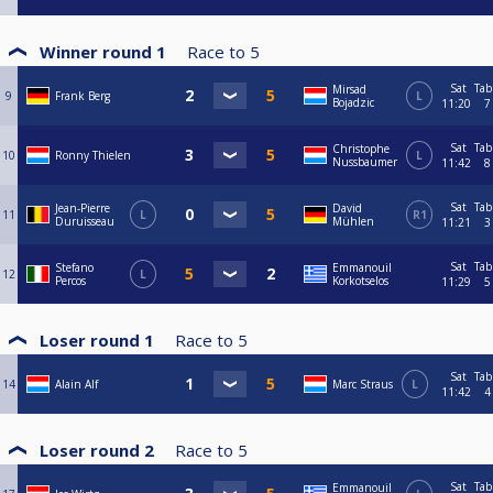
Winner round 1
Race to
5
Sat
Tab
Mirsad
9
Frank Berg
L
Bojadzic
11:20
7
Sat
Tab
Christophe
10
Ronny Thielen
L
Nussbaumer
11:42
8
Sat
Tab
Jean-Pierre
David
11
L
R1
Duruisseau
Mühlen
11:21
3
Sat
Tab
Stefano
Emmanouil
12
L
Percos
Korkotselos
11:29
5
Loser round 1
Race to
5
Sat
Tab
14
Alain Alf
Marc Straus
L
11:42
4
Loser round 2
Race to
5
Sat
Tab
Emmanouil