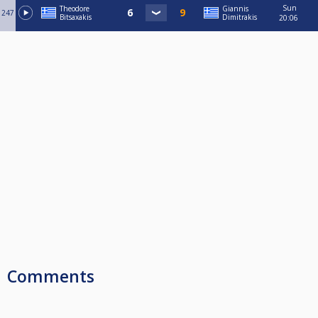
Sun
Theodore
Giannis
247
Bitsaxakis
Dimitrakis
20:06
Comments