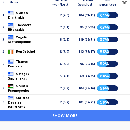
Matches
Frames
Win
#
Name
(won/lost)
(won/lost)
percentage
Giannis
61%
1
7 (7/0)
104 (63/41)
Dimitrakis
Theodore
63%
2
7 (6/1)
95 (60/35)
Bitsaxakis
Vagelis
57%
3
8 (6/2)
119 (68/51)
Stefanopoulos
58%
Ben Satchel
3
8 (6/2)
112 (65/47)
Thanos
52%
5
6 (4/2)
96 (50/46)
Pantazis
Giwrgos
64%
5
5 (4/1)
69 (44/25)
Smylanakhs
Orestis
56%
5
7 (5/2)
104 (58/46)
Psomopoulos
Christos
50%
5
7 (5/2)
103 (52/51)
Davetas
Hall of Fame
SHOW MORE