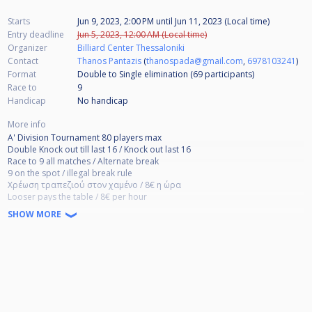
Starts
Jun 9, 2023, 2:00 PM
until
Jun 11, 2023 (Local time)
Entry deadline
Jun 5, 2023, 12:00 AM (Local time)
Organizer
Billiard Center Thessaloniki
Contact
Thanos Pantazis
(
thanospada@gmail.com
,
6978103241
)
Format
Double to Single elimination (69
participants
)
Race to
9
Handicap
No handicap
More info
A' Division Tournament 80 players max
Double Knock out till last 16 / Knock out last 16
Race to 9 all matches / Alternate break
9 on the spot / illegal break rule
Χρέωση τραπεζιού στον χαμένο / 8€ η ώρα
Looser pays the table / 8€ per hour
SHOW MORE
Entry fee
Α 100€
Β 70€
C 40€
PRIZES
PARTICIPATIONS + 800€ BC BONUS