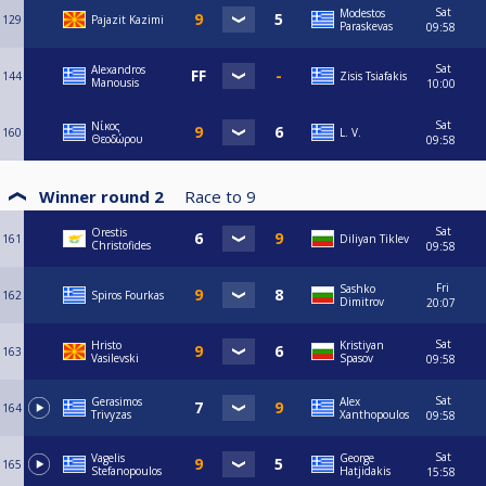
Sat
Modestos
129
Pajazit Kazimi
Paraskevas
09:58
Sat
Alexandros
144
Zisis Tsiafakis
Manousis
10:00
Sat
Νίκος
160
L. V.
Θεοδώρου
09:58
Winner round 2
Race to
9
Sat
Orestis
161
Diliyan Tiklev
Christofides
09:58
Fri
Sashko
162
Spiros Fourkas
Dimitrov
20:07
Sat
Hristo
Kristiyan
163
Vasilevski
Spasov
09:58
Sat
Gerasimos
Alex
164
Trivyzas
Xanthopoulos
09:58
Sat
Vagelis
George
165
Stefanopoulos
Hatjidakis
15:58