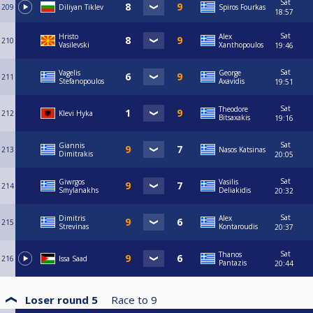
Sat
209
Diliyan Tiklev
Spiros Fourkas
18:57
Sat
Hristo
Alex
210
Vasilevski
Xanthopoulos
19:46
Sat
Vagelis
George
211
Stefanopoulos
Axavidis
19:51
Sat
Theodore
212
Klevi Hyka
Bitsaxakis
19:16
Sat
Giannis
213
Nasos Katsinas
Dimitrakis
20:05
Sat
Giwrgos
Vasilis
214
Smylanakhs
Deliakidis
20:32
Sat
Dimitris
Alex
215
Strevinas
Kontaroudis
20:37
Sat
Thanos
216
Issa Saad
Pantazis
20:44
Loser round 5
Race to
9