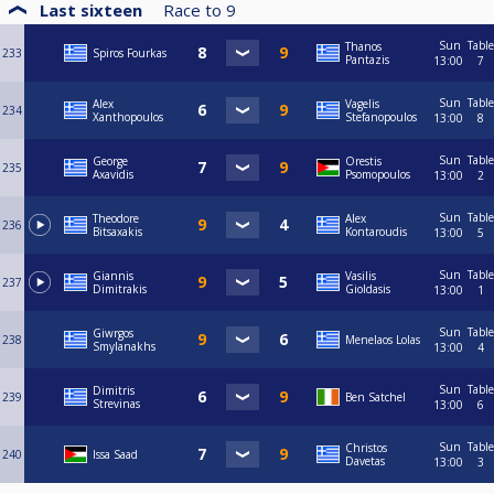
Last sixteen
Race to
9
Sun
Table
Thanos
233
Spiros Fourkas
Pantazis
13:00
7
Sun
Table
Alex
Vagelis
234
Xanthopoulos
Stefanopoulos
13:00
8
Sun
Table
George
Orestis
235
Axavidis
Psomopoulos
13:00
2
Sun
Table
Theodore
Alex
236
Bitsaxakis
Kontaroudis
13:00
5
Sun
Table
Giannis
Vasilis
237
Dimitrakis
Gioldasis
13:00
1
Sun
Table
Giwrgos
238
Menelaos Lolas
Smylanakhs
13:00
4
Sun
Table
Dimitris
239
Ben Satchel
Strevinas
13:00
6
Sun
Table
Christos
240
Issa Saad
Davetas
13:00
3