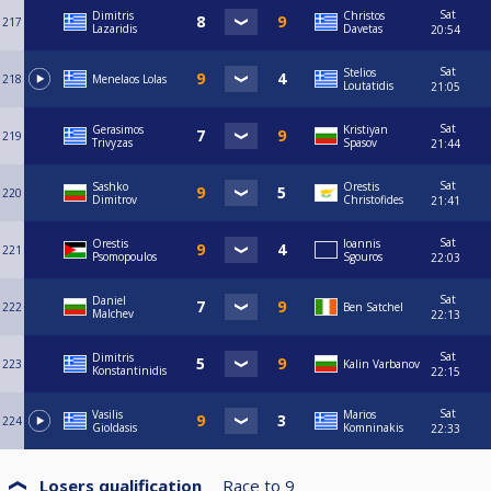
Sat
Dimitris
Christos
217
Lazaridis
Davetas
20:54
Sat
Stelios
218
Menelaos Lolas
Loutatidis
21:05
Sat
Gerasimos
Kristiyan
219
Trivyzas
Spasov
21:44
Sat
Sashko
Orestis
220
Dimitrov
Christofides
21:41
Sat
Orestis
Ioannis
221
Psomopoulos
Sgouros
22:03
Sat
Daniel
222
Ben Satchel
Malchev
22:13
Sat
Dimitris
223
Kalin Varbanov
Konstantinidis
22:15
Sat
Vasilis
Marios
224
Gioldasis
Komninakis
22:33
Losers qualification
Race to
9