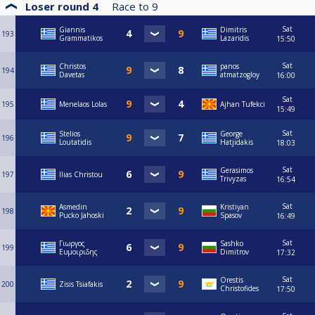
Loser round 4
Race to
9
Sat
Giannis
Dimitris
193
Grammatikos
Lazaridis
15:50
Sat
Christos
panos
194
Davetas
atmatzogloy
16:00
Sat
195
Menelaos Lolas
Ajhan Tufekci
15:49
Sat
Stelios
George
196
Loutatidis
Hatjidakis
18:03
Sat
Gerasimos
197
Ilias Christou
Trivyzas
16:54
Sat
Asmedin
Kristiyan
198
Pucko Jahoski
Spasov
16:49
Sat
Γιωργος
Sashko
199
Ευμοιριδης
Dimitrov
17:32
Sat
Orestis
200
Zisis Tsiafakis
Christofides
17:50