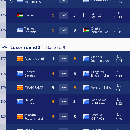
174
Christos Tsekos
Kontaroudis
13:36
Fri
Ioannis
175
Issa Saad
Sgouros
20:13
Sat
Thanos
Orestis
176
Pantazis
Psomopoulos
13:11
Loser round 3
Race to
9
Sat
Giannis
177
Pajazit Kazimi
Grammatikos
12:44
Sat
Christos
Grhgorhs
178
Davetas
Tsirgiannidhs
13:14
Sat
179
FRANK BALAZI
Menelaos Lolas
13:11
Sat
Stelios
Fotis Nakos
180
Loutatidis
(PERI Cues)
13:22
Sat
Asmedin
Κατερίνα
182
Pucko Jahoski
ΚΥΡΙΑΚΟΥ
13:28
Sat