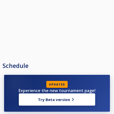
- Δηλώσεις συμμετοχών μέχρι Πέμπτη 8.6.2023 στις 18.00 , αμέσως μετά
θα γίνει η κλήρωση.
- Για να θεωρηθεί έγκυρη μία συμμετοχή θα πρέπει να γίνει επιβεβαίωση
με τον διοργανωτή είτε μέσω τηλεφώνου στα 2310863700 & 6978103241 ,
είτε με μήνυμα στο messenger.
- Όλοι οι συμμετέχοντες είναι υποχρεωμένοι να βρίσκονται στο club
τουλάχιστον μισή ώρα πριν την έναρξη του αγώνα τους, σε περίπτωση
μη εμφάνισής τους, για κάθε 5 λεπτά καθυστέρησης από την ώρα
έναρξης του αγώνα ο αντίπαλος θα κερδίζει ένα παιχνίδι, μετά τα 15
λεπτά καθυστέρησης ο αγώνας κατοχυρώνεται στον αντίπαλο.
- Δικαίωμα προθέρμανσης 1 τελάρο ο κάθε παίκτης σε κάθε αγώνα.
- Κάθε παίκτης δικαιούται ένα time out 5 λεπτών σε κάθε αγώνα, ο
παίκτης που παίρνει το time out πρέπει να ενημερώνει την διοργάνωση,
ο αντίπαλος θα πρέπει να βρίσκεται στην θέση του, εκτός αν κάνει
χρήση και του δικού του timeout, σε καμία περίπτωση δεν μπορεί να
Schedule
χτυπάει μπάλες κατά τη διάρκεια του time out. Αν ο χρόνος των 5
λεπτών ξεπεραστεί, ο αντίπαλος θα κερδίζει ένα παιχνίδι.
- DRESS CODE B / στα Knock out
Επίσημο παντελόνι, όχι τζιν
Μπλουζάκι τύπου πόλο με γιακά
UPDATED
Παπούτσια όχι αθλητικά, αν είναι αθλητικά πρέπει να είναι ολόμαυρα
Experience the new tournament page!
- Participations will be open until Thursday 8.6.2023 at 18.00, draw will take
Try Beta version
place afterwards
- For a participation to be valid you must contact with the club or the
organizer either by phone at +302310863700 & +306978103241, or by
message on messenger.