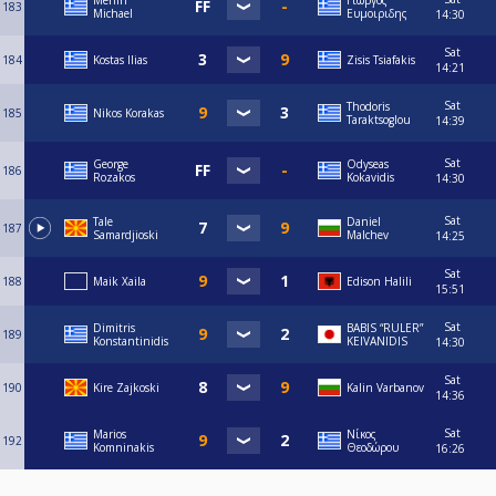
Merlin
Γιωργος
183
Michael
Ευμοιριδης
14:30
Sat
184
Kostas Ilias
Zisis Tsiafakis
14:21
Sat
Thodoris
185
Nikos Korakas
Taraktsoglou
14:39
Sat
George
Odyseas
186
Rozakos
Kokavidis
14:30
Sat
Tale
Daniel
187
Samardjioski
Malchev
14:25
Sat
188
Maik Xaila
Edison Halili
15:51
Sat
Dimitris
BABIS “RULER”
189
Konstantinidis
KEIVANIDIS
14:30
Sat
190
Kire Zajkoski
Kalin Varbanov
14:36
Sat
Marios
Νίκος
192
Komninakis
Θεοδώρου
16:26