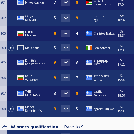
Sat
Orestis
201
Nikos Korakas
Psomopoulos
17:04
Sat
Odyseas
Ioannis
202
Kokavidis
Sgouros
18:02
Sat
Daniel
203
Christos Tsekos
Malchev
18:31
Sat
204
Maik Xaila
Ben Satchel
17:35
Sat
Dimitris
Δημήτρης
205
Konstantinidis
Θέος
17:20
Sat
Kalin
Athanasios
206
Varbanov
Lainas
19:02
Sat
THE
Vasilis
207
MECHANIC
Gioldasis
18:57
Sat
Marios
208
Aggelos Migkos
Komninakis
19:09
Winners qualification
Race to
9