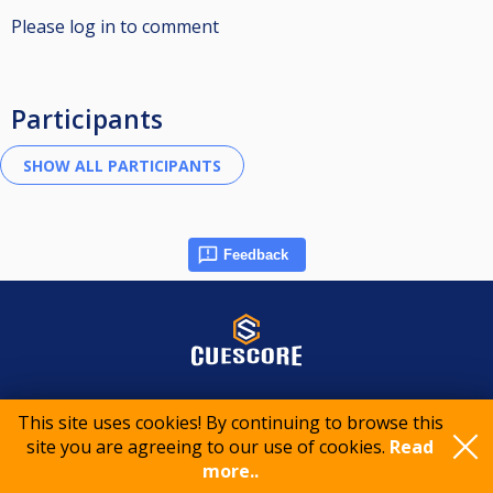
Please log in to comment
Participants
Feedback
© 2015-2026 CueScore International
This site uses cookies! By continuing to browse this
site you are agreeing to our use of cookies.
Read
Cookie policy
Privacy policy
Terms of service
more..