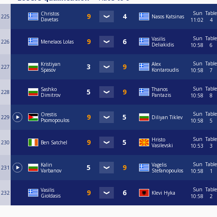
Sun
Table
Christos
225
Nasos Katsinas
Davetas
11:02
4
Sun
Table
Vasilis
226
Menelaos Lolas
Deliakidis
10:58
6
Sun
Table
Kristiyan
Alex
227
Spasov
Kontaroudis
10:58
7
Sun
Table
Sashko
Thanos
228
Dimitrov
Pantazis
10:58
8
Sun
Table
Orestis
229
Diliyan Tiklev
Psomopoulos
10:58
5
Sun
Table
Hristo
230
Ben Satchel
Vasilevski
10:53
3
Sun
Table
Kalin
Vagelis
231
Varbanov
Stefanopoulos
10:58
1
Sun
Table
Vasilis
232
Klevi Hyka
Gioldasis
10:58
2