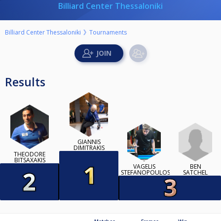
Billiard Center Thessaloniki
Billiard Center Thessaloniki
Tournaments
Results
GIANNIS
DIMITRAKIS
THEODORE
BITSAXAKIS
BEN
VAGELIS
SATCHEL
STEFANOPOULOS