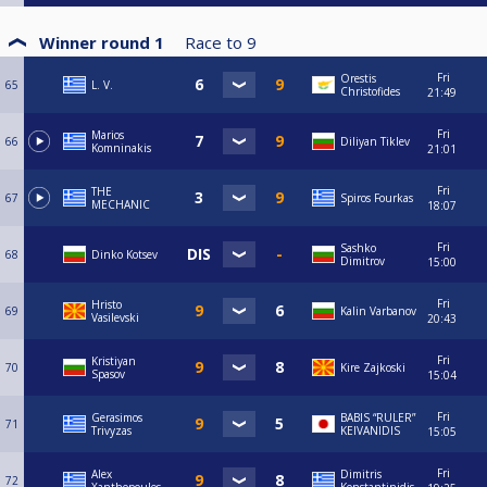
Winner round 1
Race to
9
Fri
Orestis
65
L. V.
Christofides
21:49
Fri
Marios
66
Diliyan Tiklev
Komninakis
21:01
Fri
THE
67
Spiros Fourkas
MECHANIC
18:07
Fri
Sashko
68
Dinko Kotsev
Dimitrov
15:00
Fri
Hristo
69
Kalin Varbanov
Vasilevski
20:43
Fri
Kristiyan
70
Kire Zajkoski
Spasov
15:04
Fri
Gerasimos
BABIS “RULER”
71
Trivyzas
KEIVANIDIS
15:05
Fri
Alex
Dimitris
72