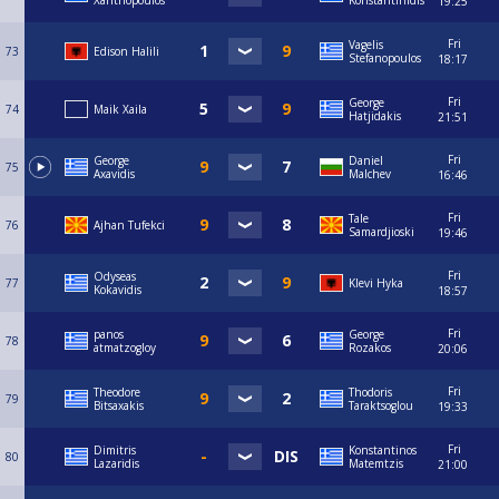
Xanthopoulos
Konstantinidis
19:25
Fri
Vagelis
73
Edison Halili
Stefanopoulos
18:17
Fri
George
74
Maik Xaila
Hatjidakis
21:51
Fri
George
Daniel
75
Axavidis
Malchev
16:46
Fri
Tale
76
Ajhan Tufekci
Samardjioski
19:46
Fri
Odyseas
77
Klevi Hyka
Kokavidis
18:57
Fri
panos
George
78
atmatzogloy
Rozakos
20:06
Fri
Theodore
Thodoris
79
Bitsaxakis
Taraktsoglou
19:33
Fri
Dimitris
Konstantinos
80
Lazaridis
Matemtzis
21:00