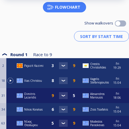
- All participants must be at the club at least 30 minutes before their match
FLOWCHART
starts, in case of no-show, for every 5 minutes of delay they will lose a rack,
after 15 minutes of delay the match will be registered to the opponent.
- Warm up 1 rack each player.
Show walkovers
- Each player is entitled to a time out of 5 minutes in each match, the player
who takes the time out must inform the organization, the opponent must
be in his position, unless he also uses his own time out, it is forbidden to
hit balls during the time out. If the 5 minute time is exceeded, the opponent
will win one game.
- DRESS CODE B / last 16
Official pants, not jeans
Round 1
Race to
9
T-shirt with collar
No sneakers allowed, only full black sneakers will be accepted
Fri
Orestis
2
Pajazit Kazimi
Christofides
19:29
Fri
Vagelis
18
Ilias Christou
Stefanopoulos
15:04
Fri
Dimitris
Alexandros
31
Lazaridis
Manousis
18:06
Fri
34
Nikos Korakas
Zisis Tsiafakis
15:04
Fri
Νίκος
Modestos
63
Θεοδώρου
Paraskevas
15:04