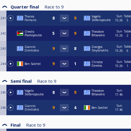
Quarter final
Race to
9
Sun
Table
Thanos
Vagelis
241
Pantazis
Stefanopoulos
15:26
5
Sun
Table
Orestis
Theodore
242
Psomopoulos
Bitsaxakis
15:26
2
Sun
Table
Giannis
Giwrgos
243
Dimitrakis
Smylanakhs
15:26
6
Sun
Table
Christos
244
Ben Satchel
Davetas
15:26
1
Semi final
Race to
9
Sun
Vagelis
Theodore
245
Stefanopoulos
Bitsaxakis
17:46
Sun
Giannis
246
Ben Satchel
Dimitrakis
17:46
Final
Race to
9