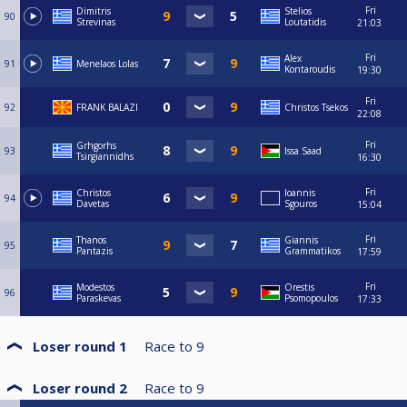
Fri
Dimitris
Stelios
90
Strevinas
Loutatidis
21:03
Fri
Alex
91
Menelaos Lolas
Kontaroudis
19:30
Fri
92
FRANK BALAZI
Christos Tsekos
22:08
Fri
Grhgorhs
93
Issa Saad
Tsirgiannidhs
16:30
Fri
Christos
Ioannis
94
Davetas
Sgouros
15:04
Fri
Thanos
Giannis
95
Pantazis
Grammatikos
17:59
Fri
Modestos
Orestis
96
Paraskevas
Psomopoulos
17:33
Loser round 1
Race to
9
Loser round 2
Race to
9