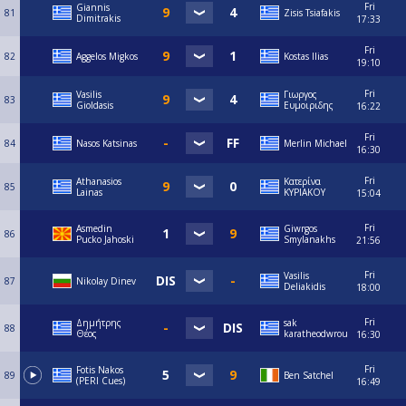
Fri
Giannis
81
Zisis Tsiafakis
Dimitrakis
17:33
Fri
82
Aggelos Migkos
Kostas Ilias
19:10
Fri
Vasilis
Γιωργος
83
Gioldasis
Ευμοιριδης
16:22
Fri
84
Nasos Katsinas
Merlin Michael
16:30
Fri
Athanasios
Κατερίνα
85
Lainas
ΚΥΡΙΑΚΟΥ
15:04
Fri
Asmedin
Giwrgos
86
Pucko Jahoski
Smylanakhs
21:56
Fri
Vasilis
87
Nikolay Dinev
Deliakidis
18:00
Fri
Δημήτρης
sak
88
Θέος
karatheodwrou
16:30
Fri
Fotis Nakos
89
Ben Satchel
(PERI Cues)
16:49