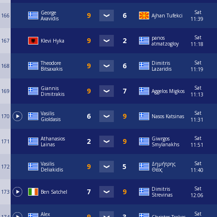
Sat
George
166
Ajhan Tufekci
Axavidis
11:39
Sat
panos
167
Klevi Hyka
atmatzogloy
11:18
Sat
Theodore
Dimitris
168
Bitsaxakis
Lazaridis
11:19
Sat
Giannis
169
Aggelos Migkos
Dimitrakis
11:13
Sat
Vasilis
170
Nasos Katsinas
Gioldasis
11:31
Sat
Athanasios
Giwrgos
171
Lainas
Smylanakhs
11:51
Sat
Vasilis
Δημήτρης
172
Deliakidis
Θέος
11:40
Sat
Dimitris
173
Ben Satchel
Strevinas
12:06
Sat
Alex