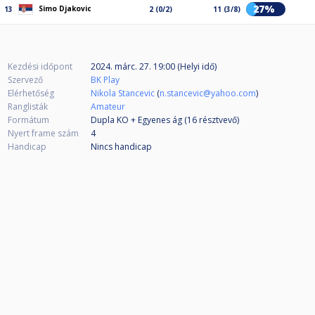
27%
Simo Djakovic
13
2 (0/2)
11 (3/8)
Kezdési időpont
2024. márc. 27. 19:00 (Helyi idő)
Szervező
BK Play
Elérhetőség
Nikola Stancevic
(
n.stancevic@yahoo.com
)
Ranglisták
Amateur
Formátum
Dupla KO + Egyenes ág (16
résztvevő
)
Nyert frame szám
4
Handicap
Nincs handicap