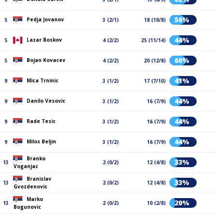
56%
Pedja Jovanov
5
3 (2/1)
18 (10/8)
44%
Lazar Boskov
5
4 (2/2)
25 (11/14)
60%
Bojan Kovacev
5
4 (2/2)
20 (12/8)
41%
Mica Trninic
9
3 (1/2)
17 (7/10)
44%
Danilo Vesovic
9
3 (1/2)
16 (7/9)
44%
Rade Tesic
9
3 (1/2)
16 (7/9)
44%
Milos Beljin
9
3 (1/2)
16 (7/9)
Branko
33%
13
2 (0/2)
12 (4/8)
Voganjac
Branislav
33%
13
2 (0/2)
12 (4/8)
Gvozdenovic
Marko
20%
13
2 (0/2)
10 (2/8)
Bogunovic