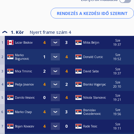
1. Kör
Nyert frame szám
4
Sze
1
Lazar Boskov
Milos Beljin
19:37
Sze
Marko
2
Donald Curcic
Bogunovic
19:52
Sze
3
Mica Trninic
David Sabo
19:37
Sze
4
Pedja Jovanov
Branko Voganjac
20:10
Sze
5
Danilo Vesovic
Nikola Stancevic
19:21
Sze
Branislav
6
Marko Osap
Gvozdenovic
19:56
Sze
7
Bojan Kovacev
Rade Tesic
19:11