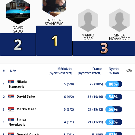
NIKOLA
STANCEVIC
DAVID
SABO
MARKO
SINISA
OSAP
NOVAKOVIC
Mérkőzés
Frame
Nyerés
#
Név
(nyert/vesztett)
(nyert/vesztett)
%-ban
Nikola
80%
1
5 (5/0)
25 (20/5)
Stancevic
54%
David Sabo
2
6 (4/2)
35 (19/16)
56%
Marko Osap
3
5 (3/2)
27 (15/12)
Sinisa
52%
3
4 (3/1)
23 (12/11)
Novakovic
62%
Donald Curcic
5
3 (2/1)
13 (8/5)