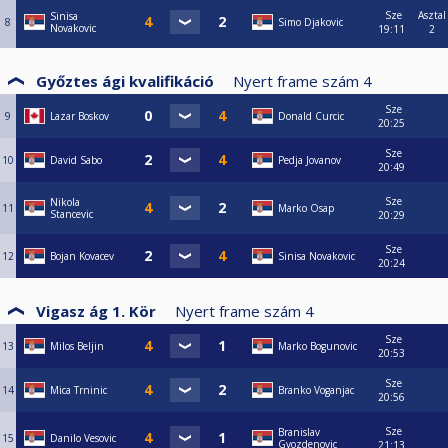
Sze
Asztal
Sinisa
8
Simo Djakovic
Novakovic
19:11
2
Győztes ági kvalifikáció
Nyert frame szám
4
Sze
9
Lazar Boskov
Donald Curcic
20:25
Sze
10
David Sabo
Pedja Jovanov
20:49
Sze
Nikola
11
Marko Osap
Stancevic
20:29
Sze
12
Bojan Kovacev
Sinisa Novakovic
20:24
Vigasz ág 1. Kör
Nyert frame szám
4
Sze
13
Milos Beljin
Marko Bogunovic
20:53
Sze
14
Mica Trninic
Branko Voganjac
20:56
Sze
Branislav
15
Danilo Vesovic
Gvozdenovic
21:13