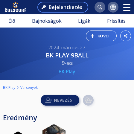
Bejelentkezés
Élő
Bajnokságok
Ligák
Frissítés
KÖVET
2024. március 27.
BK PLAY 9BALL
9-es
BK Play
BK Play
Versenyek
Eredmény