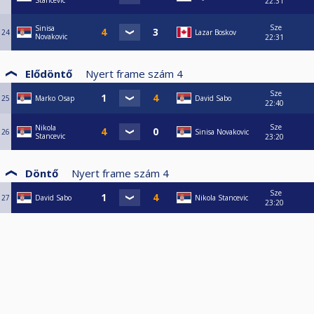
Stancevic
22:31
Sze
Sinisa
24
Lazar Boskov
Novakovic
22:31
Elődöntő
Nyert frame szám
4
Sze
25
Marko Osap
David Sabo
22:40
Sze
Nikola
26
Sinisa Novakovic
Stancevic
23:20
Döntő
Nyert frame szám
4
Sze
27
David Sabo
Nikola Stancevic
23:20