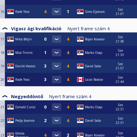
Sze
16
Rade Tesic
Simo Djakovic
21:07
Vigasz ági kvalifikáció
Nyert frame szám
4
Sze
17
Milos Beljin
Bojan Kovacev
21:38
Sze
18
Mica Trninic
Marko Osap
21:33
Sze
19
Danilo Vesovic
David Sabo
21:57
Sze
20
Rade Tesic
Lazar Boskov
21:44
Negyeddöntő
Nyert frame szám
4
Sze
21
Donald Curcic
Marko Osap
22:31
Sze
22
Pedja Jovanov
David Sabo
22:31
Sze
Nikola
23
Bojan Kovacev