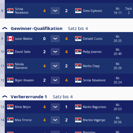
Mi.
Tisch
Sinisa
8
Simo Djakovic
Novakovic
19:11
2
Gewinner-Qualifikation
Satz bis
4
Mi.
9
Lazar Boskov
Donald Curcic
20:25
Mi.
10
David Sabo
Pedja Jovanov
20:49
Mi.
Nikola
11
Marko Osap
Stancevic
20:29
Mi.
12
Bojan Kovacev
Sinisa Novakovic
20:24
Verliererrunde 1
Satz bis
4
Mi.
13
Milos Beljin
Marko Bogunovic
20:53
Mi.
14
Mica Trninic
Branko Voganjac
20:56
Mi.
Branislav