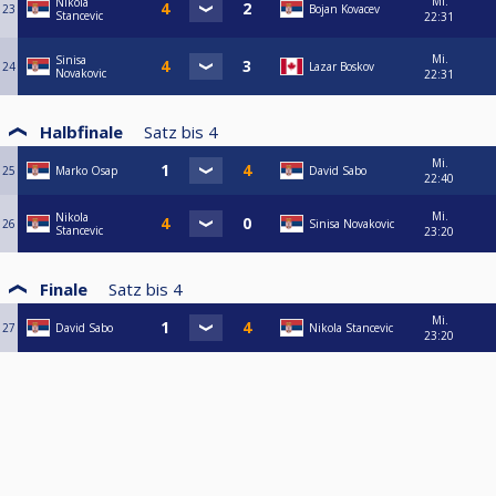
Mi.
Nikola
23
Bojan Kovacev
Stancevic
22:31
Mi.
Sinisa
24
Lazar Boskov
Novakovic
22:31
Halbfinale
Satz bis
4
Mi.
25
Marko Osap
David Sabo
22:40
Mi.
Nikola
26
Sinisa Novakovic
Stancevic
23:20
Finale
Satz bis
4
Mi.
27
David Sabo
Nikola Stancevic
23:20