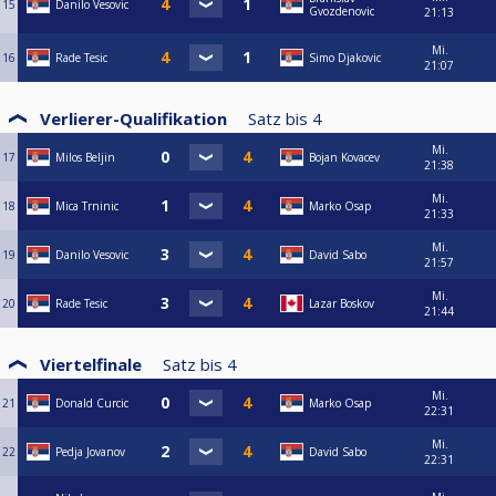
15
Danilo Vesovic
Gvozdenovic
21:13
Mi.
16
Rade Tesic
Simo Djakovic
21:07
Verlierer-Qualifikation
Satz bis
4
Mi.
17
Milos Beljin
Bojan Kovacev
21:38
Mi.
18
Mica Trninic
Marko Osap
21:33
Mi.
19
Danilo Vesovic
David Sabo
21:57
Mi.
20
Rade Tesic
Lazar Boskov
21:44
Viertelfinale
Satz bis
4
Mi.
21
Donald Curcic
Marko Osap
22:31
Mi.
22
Pedja Jovanov
David Sabo
22:31