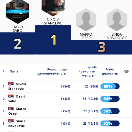
NIKOLA
STANCEVIC
DAVID
SABO
MARKO
SINISA
OSAP
NOVAKOVIC
Spiele
Begegnungen
Anteil
#
Name
(gewonnen
(gewonnen/verloren)
gewonnen
/verloren)
Nikola
80%
1
5 (5/0)
25 (20/5)
Stancevic
David
54%
2
6 (4/2)
35 (19/16)
Sabo
Marko
56%
3
5 (3/2)
27 (15/12)
Osap
Sinisa
52%
3
4 (3/1)
23 (12/11)
Novakovic