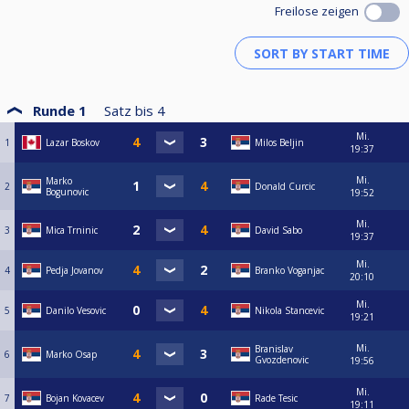
Freilose zeigen
Runde 1
Satz bis
4
Mi.
1
Lazar Boskov
Milos Beljin
19:37
Mi.
Marko
2
Donald Curcic
Bogunovic
19:52
Mi.
3
Mica Trninic
David Sabo
19:37
Mi.
4
Pedja Jovanov
Branko Voganjac
20:10
Mi.
5
Danilo Vesovic
Nikola Stancevic
19:21
Mi.
Branislav
6
Marko Osap
Gvozdenovic
19:56
Mi.
7
Bojan Kovacev
Rade Tesic
19:11