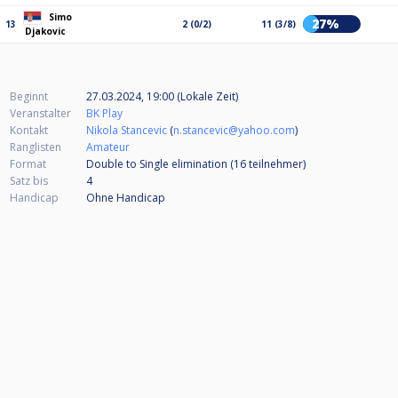
Simo
27%
13
2 (0/2)
11 (3/8)
Djakovic
Beginnt
27.03.2024, 19:00 (Lokale Zeit)
Veranstalter
BK Play
Kontakt
Nikola Stancevic
(
n.stancevic@yahoo.com
)
Ranglisten
Amateur
Format
Double to Single elimination (16
teilnehmer
)
Satz bis
4
Handicap
Ohne Handicap