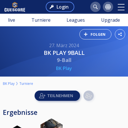
Login
live
Turniere
Leagues
Upgrade
FOLGEN
27. März 2024
BK PLAY 9BALL
9-Ball
BK Play
BK Play
Turniere
Ergebnisse