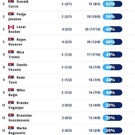
Donald
62%
5
3 (2/1)
13 (8/5)
Curcic
Pedja
56%
5
3 (2/1)
18 (10/8)
Jovanov
Lazar
44%
5
4 (2/2)
25 (11/14)
Boskov
Bojan
60%
5
4 (2/2)
20 (12/8)
Kovacev
Mica
41%
9
3 (1/2)
17 (7/10)
Trninic
Danilo
44%
9
3 (1/2)
16 (7/9)
Vesovic
Rade
44%
9
3 (1/2)
16 (7/9)
Tesic
Milos
44%
9
3 (1/2)
16 (7/9)
Beljin
Branko
33%
13
2 (0/2)
12 (4/8)
Voganjac
Branislav
33%
13
2 (0/2)
12 (4/8)
Gvozdenovic
Marko
20%
13
2 (0/2)
10 (2/8)
Bogunovic