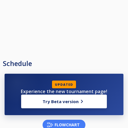
Aloituspäivät:
2.9. Cup 1
14.10. Cup 2
25.11. Cup 3
6.1. Cup 4
10.2. Cup 5
17.3. Cup 6
2.-4-.5. Finaalitapahtuma
Schedule
UPDATED
Experience the new tournament page!
Try Beta version
FLOWCHART