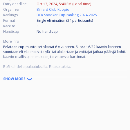
Entry deadline
Oct 13, 2024, 5:40 PM (Local time)
Organizer
Billiard Club Kuopio
Rankings
BCK Snooker Cup-ranking 2024-2025
Format
Single elimination (24
participants
)
Race to
3
Handicap
No handicap
More info
Pelataan cup-muotoiset skabat 6 x vuoteen. Suora 16/32 kaavio kahteen
suuntaan eli eka matsista ylä- tai alakertaan ja voittajat jatkaa päätyjä kohti.
Kaavio osallistujien mukaan, tarvittaessa karsinnat.
Bo5 kahdella palautuksella. Ei tasoituksia.
Cup-rankingissa on mukana vuoden kierto eli kuusi viimeisintä tulosta.
SHOW MORE
4 parasta sijoitetaan kaavioon.
Lopputuloksista kerääntyvät pisteet kasaantuu taulukkoon, jossa näkyvissä
pisteet vuoden ajalta. Cupin ja kuukausikisojen pohjalta 16 parasta pääsee
toukokuussa pidettävään kauden päätöstapahtumaan. Shoot outin
palkintopottia kerätään sekä cupeista että kuukausikisoista.
Osallistuminen 5e/cup ( 80% finaalitapahtumaan, 20% BCK ry)
Vierasmaksu +10e / cup