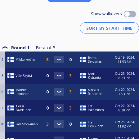
Show walkovers
Round 1
Best of
5
Oct 19, 2024,
Teemu
2
Mikko Keränen
Savolainen
11:53 AM
Oct 23, 2024,
Antti
3
Ville Skyttä
Kiviranta
8:23 PM
Oct 20, 2024,
Markus
Markus
6
Immonen
Rantonen
7:53 PM
Oct 22, 2024,
Aleksi
Eetu
7
Savolainen
Inkeroinen
8:28 PM
Oct 25, 2024,
Ilja
10
Pasi Savolainen
Heikkinen
11:02 PM
Oct 23, 2024,
Tuomas