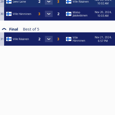
29
Leevi Laine
Ville Räsänen
10:02 AM
Nov 20, 2024,
Mikko
30
Ville Hänninen
Jääskeläinen
10:03 AM
Final
Best of
5
Nov 21, 2024,
Ville
31
Ville Räsänen
Hänninen
6:57 PM