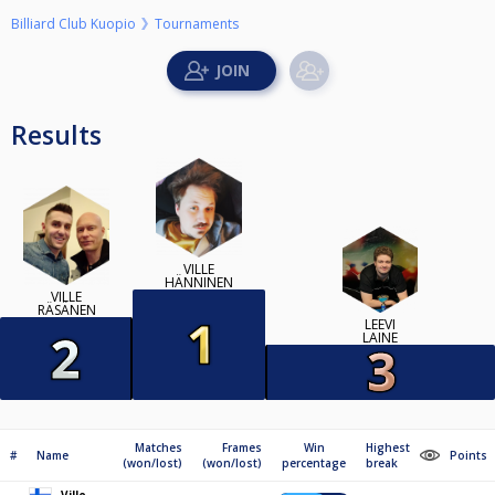
Billiard Club Kuopio
Tournaments
Results
VILLE
HÄNNINEN
VILLE
RÄSÄNEN
LEEVI
LAINE
Matches
Frames
Win
Highest
#
Name
Points
(won/lost)
(won/lost)
percentage
break