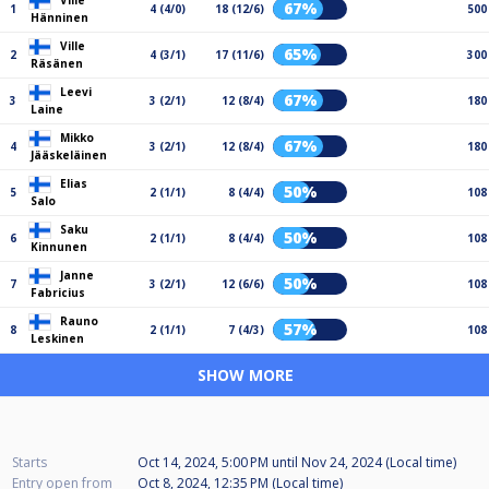
Ville
67%
1
4 (4/0)
18 (12/6)
500
Hänninen
Ville
65%
2
4 (3/1)
17 (11/6)
300
Räsänen
Leevi
67%
3
3 (2/1)
12 (8/4)
180
Laine
Mikko
67%
4
3 (2/1)
12 (8/4)
180
Jääskeläinen
Elias
50%
5
2 (1/1)
8 (4/4)
108
Salo
Saku
50%
6
2 (1/1)
8 (4/4)
108
Kinnunen
Janne
50%
7
3 (2/1)
12 (6/6)
108
Fabricius
Rauno
57%
8
2 (1/1)
7 (4/3)
108
Leskinen
SHOW MORE
Starts
Oct 14, 2024, 5:00 PM
until
Nov 24, 2024 (Local time)
Entry open from
Oct 8, 2024, 12:35 PM (Local time)