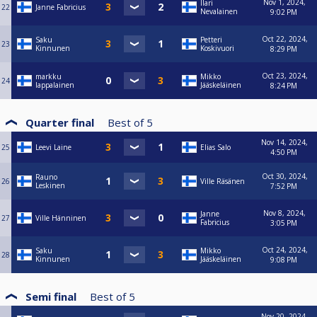
Nov 1, 2024,
Ilari
22
Janne Fabricius
Nevalainen
9:02 PM
Oct 22, 2024,
Saku
Petteri
23
Kinnunen
Koskivuori
8:29 PM
Oct 23, 2024,
markku
Mikko
24
lappalainen
Jääskeläinen
8:24 PM
Quarter final
Best of
5
Nov 14, 2024,
25
Leevi Laine
Elias Salo
4:50 PM
Oct 30, 2024,
Rauno
26
Ville Räsänen
Leskinen
7:52 PM
Nov 8, 2024,
Janne
27
Ville Hänninen
Fabricius
3:05 PM
Oct 24, 2024,
Saku
Mikko
28
Kinnunen
Jääskeläinen
9:08 PM
Semi final
Best of
5
Nov 20, 2024,