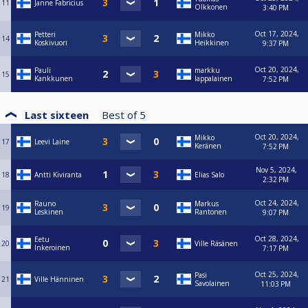
11
Janne Fabricius
Olkkonen
3:40 PM
Oct 17, 2024,
Petteri
Mikko
14
Koskivuori
Heikkinen
9:37 PM
Oct 20, 2024,
Pauli
markku
15
Kankkunen
lappalainen
7:52 PM
Last sixteen
Best of
5
Oct 20, 2024,
Mikko
17
Leevi Laine
Keränen
7:52 PM
Nov 5, 2024,
18
Antti Kiviranta
Elias Salo
2:32 PM
Oct 24, 2024,
Rauno
Markus
19
Leskinen
Rantonen
9:07 PM
Oct 28, 2024,
Eetu
20
Ville Räsänen
Inkeroinen
7:17 PM
Oct 25, 2024,
Pasi
21
Ville Hänninen
Savolainen
11:03 PM