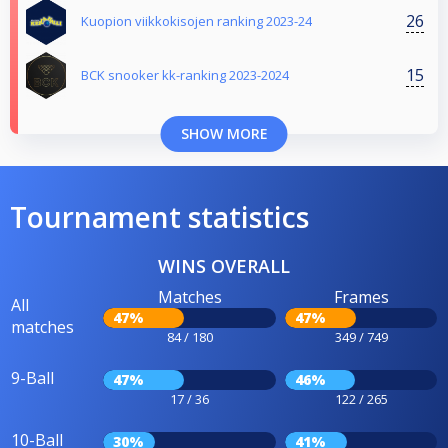
26
Kuopion viikkokisojen ranking 2023-24
15
BCK snooker kk-ranking 2023-2024
SHOW MORE
Tournament statistics
WINS OVERALL
Matches
Frames
All
47%
47%
matches
84 / 180
349 / 749
9-Ball
47%
46%
17 / 36
122 / 265
10-Ball
30%
41%