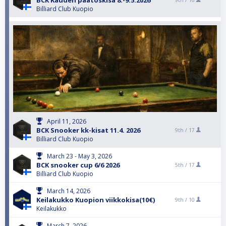
BCK Kauden päätöskisa 8.-9.5.2026
9th /
16
Billiard Club Kuopio
April 11, 2026
BCK Snooker kk-kisat 11.4. 2026
9th /
17
Billiard Club Kuopio
March 23 - May 3, 2026
BCK snooker cup 6/6 2026
5th /
17
Billiard Club Kuopio
March 14, 2026
Keilakukko Kuopion viikkokisa(10€)
9th /
10
Keilakukko
March 7, 2026