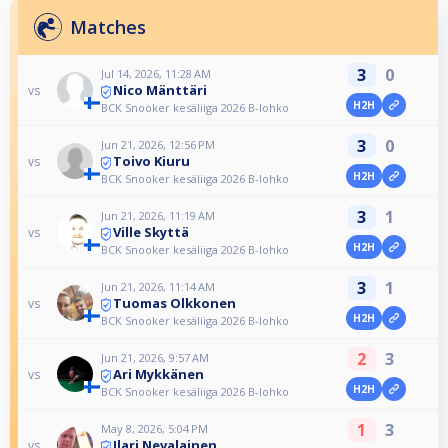
Matches
3
0
Jul 14, 2026, 11:28 AM
Nico Mänttäri
vs
H2H
BCK Snooker kesäliiga 2026 B-lohko
3
0
Jun 21, 2026, 12:56 PM
Toivo Kiuru
vs
H2H
BCK Snooker kesäliiga 2026 B-lohko
3
1
Jun 21, 2026, 11:19 AM
Ville Skyttä
vs
H2H
BCK Snooker kesäliiga 2026 B-lohko
3
1
Jun 21, 2026, 11:14 AM
Tuomas Olkkonen
vs
H2H
BCK Snooker kesäliiga 2026 B-lohko
2
3
Jun 21, 2026, 9:57 AM
Ari Mykkänen
vs
H2H
BCK Snooker kesäliiga 2026 B-lohko
1
3
May 8, 2026, 5:04 PM
Ilari Nevalainen
vs