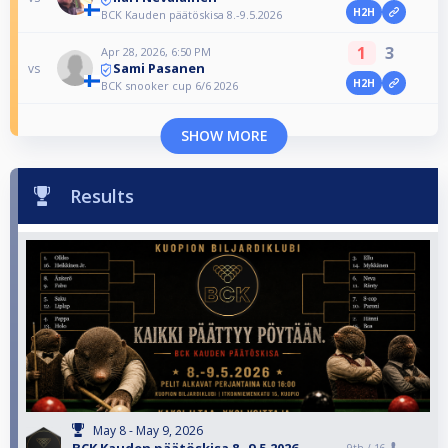
H2H
BCK Kauden päätöskisa 8.-9.5.2026
1
3
Apr 28, 2026, 6:50 PM
Sami Pasanen
vs
H2H
BCK snooker cup 6/6 2026
SHOW MORE
Results
May 8 - May 9, 2026