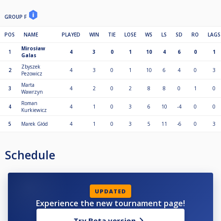
GROUP F
POS
NAME
PLAYED
WIN
TIE
LOSE
WS
LS
SD
RO
LAGS
Mirosław
1
4
3
0
1
10
4
6
0
1
Galas
Zbyszek
2
4
3
0
1
10
6
4
0
3
Pezowicz
Marta
3
4
2
0
2
8
8
0
1
0
Wawrzyn
Roman
4
4
1
0
3
6
10
-4
0
0
Kurkiewicz
5
Marek Głód
4
1
0
3
5
11
-6
0
3
Schedule
UPDATED
Experience the new tournament page!
Try Beta version