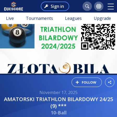
Sign in
Live
Tournaments
Leagues
Upgrade
FOLLOW
November 17, 2025
AMATORSKI TRIATHLON BILARDOWY 24/25
(9) ***
10-Ball