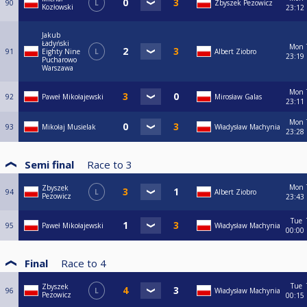
90
L
Zbyszek Pezowicz
Kozłowski
23:12
Jakub
Ładyński
Mon
91
Eighty Nine
L
Albert Ziobro
23:19
Pucharowo
Warszawa
Mon
92
Paweł Mikołajewski
Mirosław Galas
23:11
Mon
93
Mikołaj Musielak
Władysław Machynia
23:28
Semi final
Race to
3
Mon
Zbyszek
94
L
Albert Ziobro
Pezowicz
23:43
Tue
95
Paweł Mikołajewski
Władysław Machynia
00:00
Final
Race to
4
Tue
Zbyszek
96
L
Władysław Machynia
Pezowicz
00:15