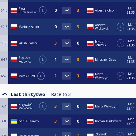
Mon
Piotr
61-E
L
Albert Ziobro
Buraczewski
21:35
Mon
Andrzej
62-E
Mariusz Ścibor
L
Witkowski
21:35
Mon
Jakub
63-E
Jakub Piasecki
L
Tomasik
21:35
Mon
Zbyszek
64-F
L
Mirosław Galas
Pezowicz
21:35
Mon
Marta
65-F
Marek Głód
L
R1
Wawrzyn
21:35
Last thirtytwo
Race to
3
Mon
Krzysztof
67
L
Marta Wawrzyn
Majkowski
22:11
Mon
68
Ivan Kuzmych
Roman Kurkiewicz
22:11
Mon
Zbyszek