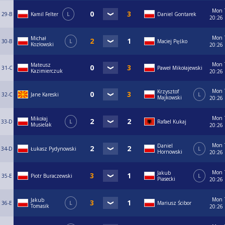
Mon
29-B
Kamil Felter
L
Daniel Gontarek
20:26
Mon
Michał
30-B
L
Maciej Pęśko
Kozłowski
20:26
Mon
Mateusz
31-C
Paweł Mikołajewski
Kazimierczuk
20:26
Mon
Krzysztof
32-C
Jane Kareski
L
Majkowski
20:26
Mon
Mikołaj
33-D
L
Rafael Kukaj
Musielak
20:26
Mon
Daniel
34-D
Łukasz Pydynowski
L
Hornowski
20:26
Mon
Jakub
35-E
Piotr Buraczewski
L
Piasecki
20:26
Mon
Jakub
36-E
L
Mariusz Ścibor
Tomasik
20:26