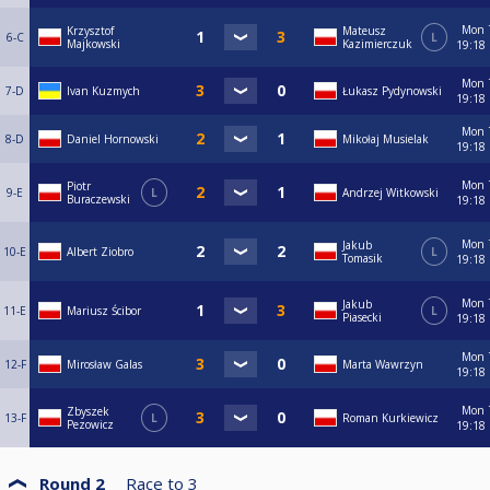
Mon
Krzysztof
Mateusz
6-C
L
Majkowski
Kazimierczuk
19:18
Mon
7-D
Ivan Kuzmych
Łukasz Pydynowski
19:18
Mon
8-D
Daniel Hornowski
Mikołaj Musielak
19:18
Mon
Piotr
9-E
L
Andrzej Witkowski
Buraczewski
19:18
Mon
Jakub
10-E
Albert Ziobro
L
Tomasik
19:18
Mon
Jakub
11-E
Mariusz Ścibor
L
Piasecki
19:18
Mon
12-F
Mirosław Galas
Marta Wawrzyn
19:18
Mon
Zbyszek
13-F
L
Roman Kurkiewicz
Pezowicz
19:18
Round 2
Race to
3