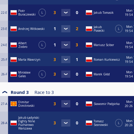
Mon
Piotr
22-E
L
Jakub Tomasik
Buraczewski
19:54
Mon
Jakub
23-E
Andrzej Witkowski
L
Piasecki
19:54
Mon
Albert
24-E
L
Mariusz Ścibor
Ziobro
19:54
Mon
25-F
Marta Wawrzyn
Roman Kurkiewicz
19:54
Mon
Mirosław
26-F
L
Marek Głód
Galas
19:54
Round 3
Race to
3
Mon
Dimitar
27-A
Sławomir Podpirka
Dimitrovski
20:26
Jakub Ładyński
Mon
Eighty Nine
Tomasz
28-A
L
Pucharowo
Sosnowski
20:26
Warszawa