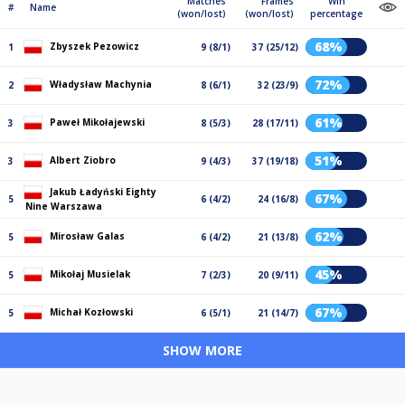
Matches
Frames
Win
#
Name
(won/lost)
(won/lost)
percentage
68%
Zbyszek Pezowicz
1
9 (8/1)
37 (25/12)
72%
Władysław Machynia
2
8 (6/1)
32 (23/9)
61%
Paweł Mikołajewski
3
8 (5/3)
28 (17/11)
51%
Albert Ziobro
3
9 (4/3)
37 (19/18)
Jakub Ładyński Eighty
67%
5
6 (4/2)
24 (16/8)
Nine Warszawa
62%
Mirosław Galas
5
6 (4/2)
21 (13/8)
45%
Mikołaj Musielak
5
7 (2/3)
20 (9/11)
67%
Michał Kozłowski
5
6 (5/1)
21 (14/7)
SHOW MORE