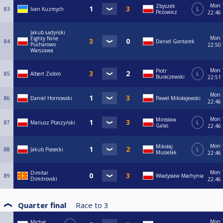
Mon
Zbyszek
83
Ivan Kuzmych
L
Pezowicz
22:46
Jakub Ładyński
Mon
Eighty Nine
84
Daniel Gontarek
Pucharowo
22:50
Warszawa
Mon
Piotr
85
Albert Ziobro
L
Buraczewski
22:51
Mon
86
Daniel Hornowski
Paweł Mikołajewski
22:46
Mon
Mirosław
87
Mariusz Ptaszyński
L
Galas
22:46
Mon
Mikołaj
88
Jakub Piasecki
L
Musielak
22:46
Mon
Dimitar
89
Władysław Machynia
Dimitrovski
22:46
Quarter final
Race to
3
Mon
Michał