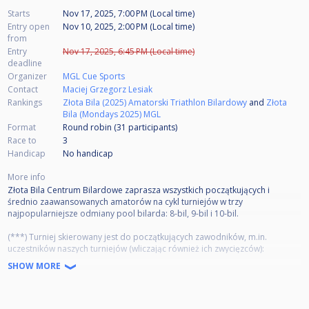
Starts
Nov 17, 2025, 7:00 PM (Local time)
Entry open
Nov 10, 2025, 2:00 PM (Local time)
from
Entry
Nov 17, 2025, 6:45 PM (Local time)
deadline
Organizer
MGL Cue Sports
Contact
Maciej Grzegorz Lesiak
Rankings
Złota Bila (2025) Amatorski Triathlon Bilardowy
and
Złota
Bila (Mondays 2025) MGL
Format
Round robin (31
participants
)
Race to
3
Handicap
No handicap
More info
Złota Bila Centrum Bilardowe zaprasza wszystkich początkujących i
średnio zaawansowanych amatorów na cykl turniejów w trzy
najpopularniejsze odmiany pool bilarda: 8-bil, 9-bil i 10-bil.
(***) Turniej skierowany jest do początkujących zawodników, m.in.
uczestników naszych turniejów (wliczając również ich zwycięzców):
- studenckich
SHOW MORE
- o Pierwszy Puchar
- amatorskich wakacji z ósemką
- letniego triathlonu bilardowego
a także średnio zaawansowanych zawodników (z maksymalnie