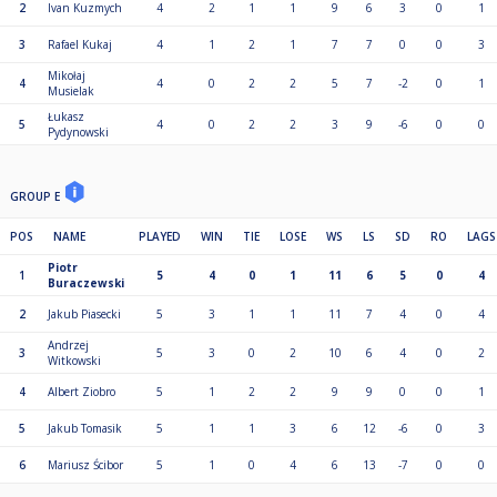
2
Ivan Kuzmych
4
2
1
1
9
6
3
0
1
3
Rafael Kukaj
4
1
2
1
7
7
0
0
3
Mikołaj
4
4
0
2
2
5
7
-2
0
1
Musielak
Łukasz
5
4
0
2
2
3
9
-6
0
0
Pydynowski
GROUP E
POS
NAME
PLAYED
WIN
TIE
LOSE
WS
LS
SD
RO
LAGS
Piotr
1
5
4
0
1
11
6
5
0
4
Buraczewski
2
Jakub Piasecki
5
3
1
1
11
7
4
0
4
Andrzej
3
5
3
0
2
10
6
4
0
2
Witkowski
4
Albert Ziobro
5
1
2
2
9
9
0
0
1
5
Jakub Tomasik
5
1
1
3
6
12
-6
0
3
6
Mariusz Ścibor
5
1
0
4
6
13
-7
0
0