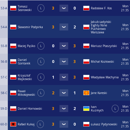
Mon
Tomasz
53-A
L
Radosław F. Kos
Sosnowski
21:35
Jakub Ładyński
Mon
Eighty Nine
54-A
Sławomir Podpirka
Pucharowo
21:35
Warszawa
Mon
55-B
Maciej Pęśko
L
Mariusz Ptaszyński
21:35
Mon
Daniel
56-B
L
Michał Kozłowski
Gontarek
21:35
Mon
Krzysztof
57-C
L
Władysław Machynia
Majkowski
21:35
Mon
Paweł
58-C
L
Jane Kareski
Mikołajewski
21:35
Mon
Ivan
59-D
Daniel Hornowski
L
Kuzmych
21:35
Mon
60-D
Rafael Kukaj
L
Łukasz Pydynowski
21:35