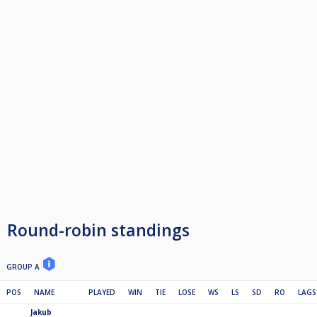
drugoligowym doświadczeniem, bądź grających na podobnym, lecz nie
wyższym poziomie, bez aktualnych i byłych pierwszoligowców i
ekstraklasowców, medalistów Mistrzostw Polski Amatorów, uczestników
Mistrzostw Polski, etc.).
Wpisowe: 60zł
Pula nagród:
- w pojedynczym turnieju: 40% wpisowego
- ranking oraz turniej masters (dla najlepszej 16 rankingu): puchary dla
najlepszej trójki oraz nagrody niespodzianki
System szwajcarski (do 25 osób), grupy+puchar >25
Liczba miejsc ograniczona: 30 (decyduje kolejność zapisów).
Round-robin standings
GROUP A
POS
NAME
PLAYED
WIN
TIE
LOSE
WS
LS
SD
RO
LAGS
Jakub