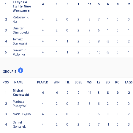
Ładyński
1
4
3
0
1
11
5
6
0
2
Eighty Nine
Warszawa
Radosław F.
2
4
2
0
2
8
7
1
0
0
Kos
Dimitar
3
4
2
0
2
7
6
1
0
1
Dimitrovski
Tomasz
4
4
1
1
2
5
8
-3
0
2
Sosnowski
Sławomir
5
4
1
1
2
5
10
-5
0
1
Podpirka
GROUP B
POS
NAME
PLAYED
WIN
TIE
LOSE
WS
LS
SD
RO
LAGS
Michał
1
4
4
0
0
11
3
8
0
2
Kozłowski
Mariusz
2
4
2
0
2
8
6
2
0
0
Ptaszyński
3
Maciej Pęśko
4
2
0
2
6
6
0
0
2
Daniel
4
4
2
0
2
6
7
-1
0
3
Gontarek