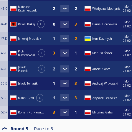
Mon
Mateusz
45-C
Władysław Machynia
Kazimierczuk
21:02
Mon
46-D
Rafael Kukaj
L
Daniel Hornowski
21:02
Mon
47-D
Mikołaj Musielak
Ivan Kuzmych
21:02
Mon
Piotr
48-E
L
Mariusz Ścibor
Buraczewski
21:02
Mon
Jakub
49-E
L
Albert Ziobro
Piasecki
21:02
Mon
50-E
Jakub Tomasik
Andrzej Witkowski
21:02
Mon
51-F
Marek Głód
L
Zbyszek Pezowicz
21:02
Mon
52-F
Roman Kurkiewicz
Mirosław Galas
21:02
Round 5
Race to
3