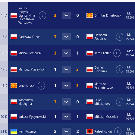
Jakub
Ładyński
Mon
14-A
Eighty Nine
L
Dimitar Dimitrovski
19:54
Pucharowo
Warszawa
Mon
Sławomir
15-A
Radosław F. Kos
L
Podpirka
19:54
Mon
16-B
Michał Kozłowski
Kamil Felter
L
19:54
Mon
Daniel
17-B
Mariusz Ptaszyński
L
Gontarek
19:54
Mon
Mateusz
18-C
Jane Kareski
L
Kazimierczuk
19:54
Mon
Władysław
Paweł
19-C
L
Machynia
Mikołajewski
19:54
Mon
20-D
Łukasz Pydynowski
Mikołaj Musielak
19:54
Mon
21-D
Ivan Kuzmych
Rafael Kukaj
L
19:54