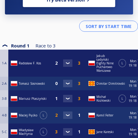
Round 1
Race to
3
Jakub
Ładyński
Mon
1-A
Radosław F. Kos
Eighty Nine
L
19:18
Pucharowo
Warszawa
Mon
2-A
Tomasz Sosnowski
Dimitar Dimitrovski
19:18
Mon
Michał
3-B
Mariusz Ptaszyński
L
Kozłowski
19:18
Mon
4-B
Maciej Pęśko
L
Kamil Felter
19:18
Mon
Władysław
5-C
L
Jane Kareski
Machynia
19:18