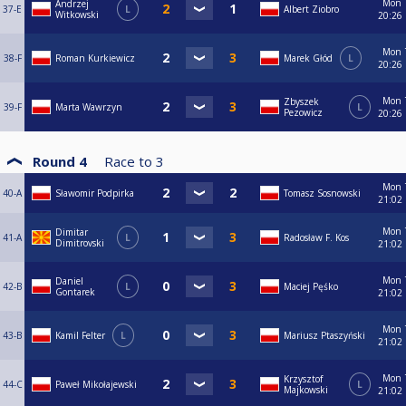
Mon
Andrzej
37-E
L
Albert Ziobro
Witkowski
20:26
Mon
38-F
Roman Kurkiewicz
Marek Głód
L
20:26
Mon
Zbyszek
39-F
Marta Wawrzyn
L
Pezowicz
20:26
Round 4
Race to
3
Mon
40-A
Sławomir Podpirka
Tomasz Sosnowski
21:02
Mon
Dimitar
41-A
L
Radosław F. Kos
Dimitrovski
21:02
Mon
Daniel
42-B
L
Maciej Pęśko
Gontarek
21:02
Mon
43-B
Kamil Felter
L
Mariusz Ptaszyński
21:02
Mon
Krzysztof
44-C
Paweł Mikołajewski
L
Majkowski
21:02