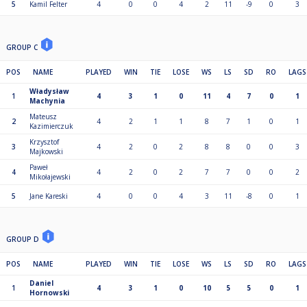
5
Kamil Felter
4
0
0
4
2
11
-9
0
3
GROUP C
POS
NAME
PLAYED
WIN
TIE
LOSE
WS
LS
SD
RO
LAGS
Władysław
1
4
3
1
0
11
4
7
0
1
Machynia
Mateusz
2
4
2
1
1
8
7
1
0
1
Kazimierczuk
Krzysztof
3
4
2
0
2
8
8
0
0
3
Majkowski
Paweł
4
4
2
0
2
7
7
0
0
2
Mikołajewski
5
Jane Kareski
4
0
0
4
3
11
-8
0
1
GROUP D
POS
NAME
PLAYED
WIN
TIE
LOSE
WS
LS
SD
RO
LAGS
Daniel
1
4
3
1
0
10
5
5
0
1
Hornowski