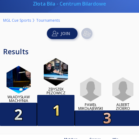
Złota Bila - Centrum Bilardowe
MGL Cue Sports
Tournaments
Results
ZBYSZEK
PEZOWICZ
WŁADYSŁAW
MACHYNIA
PAWEŁ
ALBERT
MIKOŁAJEWSKI
ZIOBRO