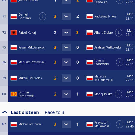
69
Jakub Tomasik
L
Pezowicz
22:11
Mon
Daniel
71
L
Radosław F. Kos
Gontarek
22:11
Mon
72
Rafael Kukaj
Albert Ziobro
L
22:11
Mon
75
Paweł Mikołajewski
Andrzej Witkowski
22:11
Mon
Tomasz
76
Mariusz Ptaszyński
L
Sosnowski
22:11
Mon
Mateusz
79
Mikołaj Musielak
Kazimierczuk
22:11
Mon
Dimitar
80
Maciej Pęśko
L
Dimitrovski
22:11
Last sixteen
Race to
3
Mon
Krzysztof
82
Michał Kozłowski
L
Majkowski
22:46