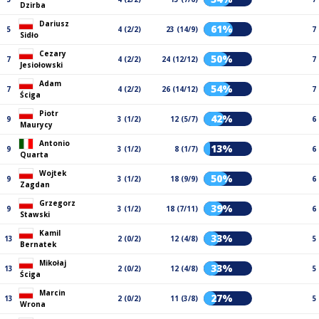
Dzirba
Dariusz
61%
5
4 (2/2)
23 (14/9)
7
Sidło
Cezary
50%
7
4 (2/2)
24 (12/12)
7
Jesiołowski
Adam
54%
7
4 (2/2)
26 (14/12)
7
Ściga
Piotr
42%
9
3 (1/2)
12 (5/7)
6
Maurycy
Antonio
13%
9
3 (1/2)
8 (1/7)
6
Quarta
Wojtek
50%
9
3 (1/2)
18 (9/9)
6
Zagdan
Grzegorz
39%
9
3 (1/2)
18 (7/11)
6
Stawski
Kamil
33%
13
2 (0/2)
12 (4/8)
5
Bernatek
Mikołaj
33%
13
2 (0/2)
12 (4/8)
5
Ściga
Marcin
27%
13
2 (0/2)
11 (3/8)
5
Wrona