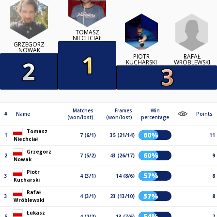
TOMASZ
NIECHCIAŁ
GRZEGORZ
NOWAK
RAFAŁ
PIOTR
WRÓBLEWSKI
KUCHARSKI
Matches
Frames
Win
#
Name
Points
(won/lost)
(won/lost)
percentage
Tomasz
60%
1
7 (6/1)
35 (21/14)
11
Niechciał
Grzegorz
60%
2
7 (5/2)
43 (26/17)
9
Nowak
Piotr
57%
3
4 (3/1)
14 (8/6)
8
Kucharski
Rafał
57%
3
4 (3/1)
23 (13/10)
8
Wróblewski
Łukasz
54%
5
4 (2/2)
13 (7/6)
7