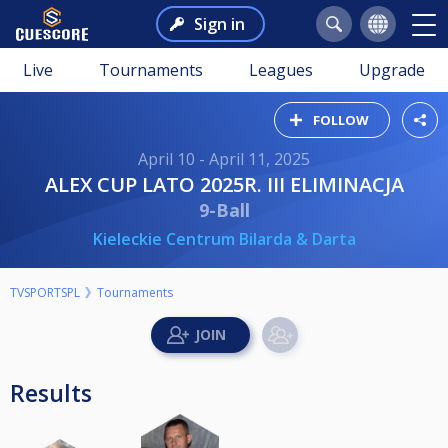
Sign in
Live
Tournaments
Leagues
Upgrade
FOLLOW
April 10 - April 11, 2025
ALEX CUP LATO 2025R. III ELIMINACJA
9-Ball
Kieleckie Centrum Bilarda & Darta
TVSPORTSPL
Tournaments
Results