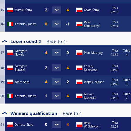
Thu
15
Mikołaj Ściga
Adam Ściga
22:59
Thu
Rafał
16
Antonio Quarta
Komisarczyk
22:54
Loser round 2
Race to
4
Thu
Table
Grzegorz
17
Piotr Maurycy
Nowak
23:39
4
Thu
Grzegorz
Cezary
18
Stawski
Jesiołowski
23:49
Thu
Table
19
Adam Ściga
Wojtek Zagdan
23:40
3
Thu
Table
Tomasz
20
Antonio Quarta
Niechciał
23:09
2
Winners qualification
Race to
4
Thu
Rafał
21
Dariusz Sidło
Wróblewski
23:28