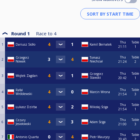
Round 1
Race to
4
Thu
Table
1
Dariusz Sidło
Kamil Bernatek
21:11
1
Thu
Table
Grzegorz
Tomasz
2
Nowak
Niechciał
21:24
2
Thu
Table
Grzegorz
3
Wojtek Zagdan
Stawski
20:42
1
Thu
Table
Rafał
4
Marcin Wrona
Wróblewski
21:54
3
Thu
Table
5
Łukasz Dzirba
Mikołaj Ściga
21:54
1
Thu
Table
Cezary
6
Adam Ściga
Jesiołowski
21:00
3
Thu
Table
7
Antonio Quarta
Piotr Maurycy
20:43
2