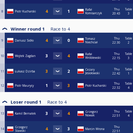
Thu
Table
Rafał
8
Piotr Kucharski
Komisarczyk
20:43
3
Winner round 1
Race to
4
Thu
Table
Tomasz
9
Dariusz Sidło
Niechciał
22:30
2
Thu
Table
Rafał
10
Wojtek Zagdan
Wróblewski
22:15
3
Thu
Table
Cezary
11
Łukasz Dzirba
Jesiołowski
22:42
1
Thu
Table
12
Piotr Maurycy
Piotr Kucharski
22:32
4
Loser round 1
Race to
4
Thu
Table
Grzegorz
13
Kamil Bernatek
Nowak
22:51
4
Thu
Grzegorz
14
Marcin Wrona
Stawski
22:51