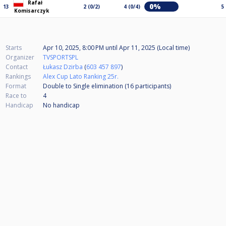
Rafał
0%
13
2 (0/2)
4 (0/4)
5
Komisarczyk
Starts
Apr 10, 2025, 8:00 PM
until
Apr 11, 2025 (Local time)
Organizer
TVSPORTSPL
Contact
Łukasz Dzirba
(
603 457 897
)
Rankings
Alex Cup Lato Ranking 25r.
Format
Double to Single elimination (16
participants
)
Race to
4
Handicap
No handicap