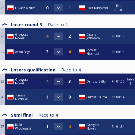
Thu
22
Łukasz Dzirba
Piotr Kucharski
23:28
Loser round 3
Race to
4
Grzegorz
Cezary
23
Fri
00:38
Nowak
Jesiołowski
Tomasz
24
Adam Ściga
Fri
00:06
Niechciał
Losers qualification
Race to
4
Table
Grzegorz
25
Dariusz Sidło
Fri
01:00
Nowak
1
Tomasz
26
Łukasz Dzirba
Fri
00:54
Niechciał
Semi final
Race to
4
Rafał
Grzegorz
27
Fri
01:54
Wróblewski
Nowak