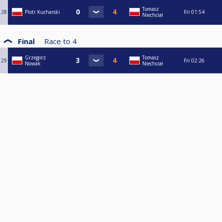
Tomasz
28
Piotr Kucharski
Fri
01:54
Niechciał
Final
Race to
4
Grzegorz
Tomasz
29
Fri
02:26
Nowak
Niechciał