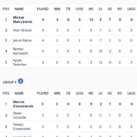
POS
NAME
PLAYED
WIN
TIE
LOSE
WS
LS
SD
RO
LAGS
Michał
1
4
4
0
0
12
5
7
0
0
Malczewski
2
Piotr Skibicki
4
3
0
1
9
7
2
0
0
3
Jakub Rokita
4
2
0
2
9
7
2
0
0
Bartosz
4
4
1
0
3
8
10
-2
0
0
Rachwalik
Kyrylo
5
4
0
0
4
3
12
-9
0
0
Terentiev
GROUP F
POS
NAME
PLAYED
WIN
TIE
LOSE
WS
LS
SD
RO
LAGS
Marcin
1
3
3
0
0
9
2
7
0
0
Dzwoniarek
Paweł
2
3
2
0
1
6
5
1
0
0
Szczerbo
Tomasz
3
3
1
0
2
5
6
-1
0
0
Dzwoniarek