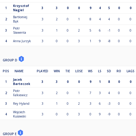
Krzysztof
1
3
3
0
0
9
4
5
0
0
Nagiel
Bartłomiej
2
3
2
0
1
8
4
4
0
0
Bąk
Piotr
3
3
1
0
2
5
6
-1
0
0
Sławenta
4
Anna Jurzyk
3
0
0
3
1
9
-8
0
0
GROUP D
POS
NAME
PLAYED
WIN
TIE
LOSE
WS
LS
SD
RO
LAGS
Jacek
1
3
3
0
0
9
1
8
0
0
Barteczek
Piotr
2
3
2
0
1
7
3
4
0
0
Falkiewicz
3
Rey Hyland
3
1
0
2
3
6
-3
0
0
Wojciech
4
3
0
0
3
0
9
-9
0
0
Kusowski
GROUP E