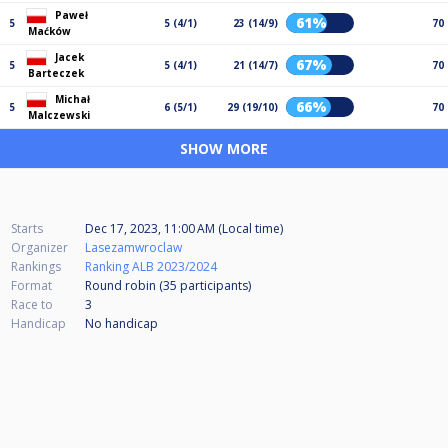
Paweł
61%
5
5 (4/1)
23 (14/9)
70
Maćków
Jacek
67%
5
5 (4/1)
21 (14/7)
70
Barteczek
Michał
66%
5
6 (5/1)
29 (19/10)
70
Malczewski
SHOW MORE
Starts
Dec 17, 2023, 11:00 AM (Local time)
Organizer
Lasezamwroclaw
Rankings
Ranking ALB 2023/2024
Format
Round robin (35
participants
)
Race to
3
Handicap
No handicap