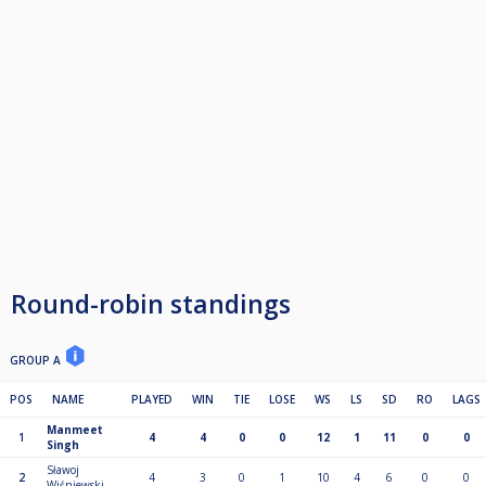
Round-robin standings
GROUP A
POS
NAME
PLAYED
WIN
TIE
LOSE
WS
LS
SD
RO
LAGS
Manmeet
1
4
4
0
0
12
1
11
0
0
Singh
Sławoj
2
4
3
0
1
10
4
6
0
0
Wiśniewski