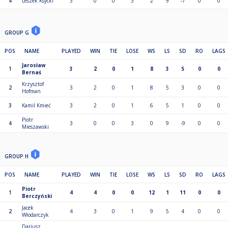
4
Leszek Ksycki
3
0
0
3
2
9
-7
0
0
GROUP G
POS
NAME
PLAYED
WIN
TIE
LOSE
WS
LS
SD
RO
LAGS
Jarosław
1
3
2
0
1
8
3
5
0
0
Bernaś
Krzysztof
2
3
2
0
1
8
5
3
0
0
Hofman
3
Kamil Kmieć
3
2
0
1
6
5
1
0
0
Piotr
4
3
0
0
3
0
9
-9
0
0
Mieszawski
GROUP H
POS
NAME
PLAYED
WIN
TIE
LOSE
WS
LS
SD
RO
LAGS
Piotr
1
4
4
0
0
12
1
11
0
0
Berczyński
Jacek
2
4
3
0
1
9
5
4
0
0
Włodarczyk
Dariusz