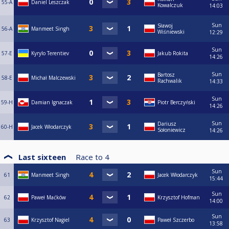
55-A
Daniel Leszczak
Kowalczuk
14:03
Sun
Sławoj
56-A
Manmeet Singh
Wiśniewski
12:29
Sun
57-E
Kyrylo Terentiev
Jakub Rokita
14:26
Sun
Bartosz
58-E
Michał Malczewski
Rachwalik
14:33
Sun
59-H
Damian Ignaczak
Piotr Berczyński
14:26
Sun
Dariusz
60-H
Jacek Włodarczyk
Sołoniewicz
14:26
Last sixteen
Race to
4
Sun
61
Manmeet Singh
Jacek Włodarczyk
15:44
Sun
62
Paweł Maćków
Krzysztof Hofman
14:00
Sun
63
Krzysztof Nagiel
Paweł Szczerbo
13:58