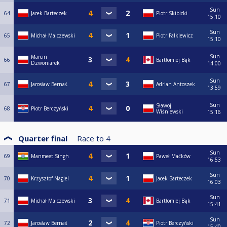
Sun
64
Jacek Barteczek
Piotr Skibicki
15:10
Sun
65
Michał Malczewski
Piotr Falkiewicz
15:10
Sun
Marcin
66
Bartłomiej Bąk
Dzwoniarek
14:00
Sun
67
Jarosław Bernaś
Adrian Antoszek
13:59
Sun
Sławoj
68
Piotr Berczyński
Wiśniewski
15:16
Quarter final
Race to
4
Sun
69
Manmeet Singh
Paweł Maćków
16:53
Sun
70
Krzysztof Nagiel
Jacek Barteczek
16:03
Sun
71
Michał Malczewski
Bartłomiej Bąk
15:41
Sun
72
Jarosław Bernaś
Piotr Berczyński
15:40