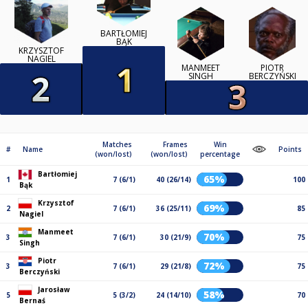
BARTŁOMIEJ
BĄK
KRZYSZTOF
NAGIEL
MANMEET
PIOTR
SINGH
BERCZYŃSKI
Matches
Frames
Win
#
Name
Points
(won/lost)
(won/lost)
percentage
Bartłomiej
65%
1
7 (6/1)
40 (26/14)
100
Bąk
Krzysztof
69%
2
7 (6/1)
36 (25/11)
85
Nagiel
Manmeet
70%
3
7 (6/1)
30 (21/9)
75
Singh
Piotr
72%
3
7 (6/1)
29 (21/8)
75
Berczyński
Jarosław
58%
5
5 (3/2)
24 (14/10)
70
Bernaś