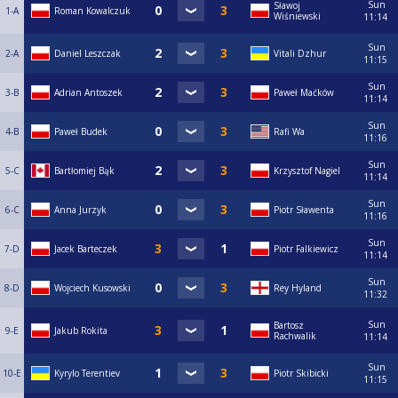
Sun
Sławoj
1-A
Roman Kowalczuk
Wiśniewski
11:14
Sun
2-A
Daniel Leszczak
Vitali Dzhur
11:15
Sun
3-B
Adrian Antoszek
Paweł Maćków
11:14
Sun
4-B
Paweł Budek
Rafi Wa
11:16
Sun
5-C
Bartłomiej Bąk
Krzysztof Nagiel
11:14
Sun
6-C
Anna Jurzyk
Piotr Sławenta
11:16
Sun
7-D
Jacek Barteczek
Piotr Falkiewicz
11:14
Sun
8-D
Wojciech Kusowski
Rey Hyland
11:32
Sun
Bartosz
9-E
Jakub Rokita
Rachwalik
11:14
Sun
10-E
Kyrylo Terentiev
Piotr Skibicki
11:15