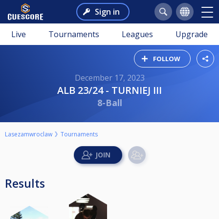
Sign in
Live
Tournaments
Leagues
Upgrade
FOLLOW
December 17, 2023
ALB 23/24 - TURNIEJ III
8-Ball
Lasezamwroclaw
Tournaments
Results