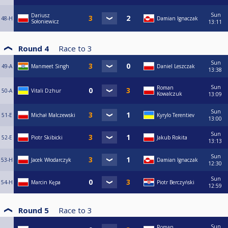
Sun
Dariusz
48-H
Damian Ignaczak
Sołoniewicz
13:11
Round 4
Race to
3
Sun
49-A
Manmeet Singh
Daniel Leszczak
13:38
Sun
Roman
50-A
Vitali Dzhur
Kowalczuk
13:09
Sun
51-E
Michał Malczewski
Kyrylo Terentiev
13:00
Sun
52-E
Piotr Skibicki
Jakub Rokita
13:13
Sun
53-H
Jacek Włodarczyk
Damian Ignaczak
12:30
Sun
54-H
Marcin Kępa
Piotr Berczyński
12:59
Round 5
Race to
3
Sun
Roman