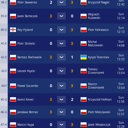
Sun
38-C
Piotr Sławenta
Krzysztof Nagiel
12:42
Sun
Wojciech
39-D
Jacek Barteczek
Kusowski
12:14
Sun
40-D
Rey Hyland
Piotr Falkiewicz
12:13
Sun
Michał
41-E
Piotr Skibicki
Malczewski
14:08
Sun
42-E
Bartosz Rachwalik
Kyrylo Terentiev
13:33
Sun
Tomasz
43-F
Leszek Ksycki
Dzwoniarek
13:04
Sun
Marcin
44-F
Paweł Szczerbo
Dzwoniarek
13:04
Sun
45-G
Kamil Kmieć
Krzysztof Hofman
12:56
Sun
46-G
Jarosław Bernaś
Piotr Mieszawski
12:57
Sun
47-H
Marcin Kępa
Jacek Włodarczyk
13:29