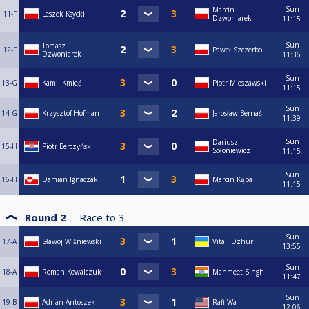
Sun
Marcin
11-F
Leszek Ksycki
Dzwoniarek
11:15
Sun
Tomasz
12-F
Paweł Szczerbo
Dzwoniarek
11:36
Sun
13-G
Kamil Kmieć
Piotr Mieszawski
11:15
Sun
14-G
Krzysztof Hofman
Jarosław Bernaś
11:39
Sun
Dariusz
15-H
Piotr Berczyński
Sołoniewicz
11:15
Sun
16-H
Damian Ignaczak
Marcin Kępa
11:15
Round 2
Race to
3
Sun
17-A
Sławoj Wiśniewski
Vitali Dzhur
13:55
Sun
18-A
Roman Kowalczuk
Manmeet Singh
11:47
Sun
19-B
Adrian Antoszek
Rafi Wa
12:06