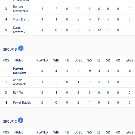
Roman
3
4
2
0
2
6
6
0
0
0
Kowalczuk
4
Vitali Dzhur
4
1
0
3
4
11
-7
0
0
Daniel
5
4
0
0
4
2
12
-10
0
0
Leszczak
GROUP B
POS
NAME
PLAYED
WIN
TIE
LOSE
WS
LS
SD
RO
LAGS
Paweł
1
3
3
0
0
9
4
5
0
0
Maćków
Adrian
2
3
2
0
1
8
5
3
0
0
Antoszek
3
Rafi Wa
3
1
0
2
6
6
0
0
0
4
Paweł Budek
3
0
0
3
1
9
-8
0
0
GROUP C
POS
NAME
PLAYED
WIN
TIE
LOSE
WS
LS
SD
RO
LAGS