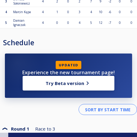
3
4
2
0
2
7
9
-2
0
0
Sołoniewicz
4
Marcin Kępa
4
1
0
3
4
10
-6
0
0
Damian
5
4
0
0
4
5
12
-7
0
0
Ignaczak
Schedule
UPDATED
Experience the new tournament page!
Try Beta version
Round 1
Race to
3