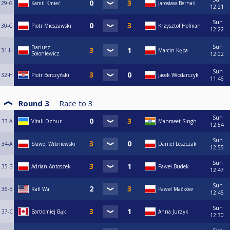
29-G
Kamil Kmieć
Jarosław Bernaś
12:21
Sun
30-G
Piotr Mieszawski
Krzysztof Hofman
12:22
Sun
Dariusz
31-H
Marcin Kępa
Sołoniewicz
12:02
Sun
32-H
Piotr Berczyński
Jacek Włodarczyk
11:46
Round 3
Race to
3
Sun
33-A
Vitali Dzhur
Manmeet Singh
12:54
Sun
34-A
Sławoj Wiśniewski
Daniel Leszczak
12:55
Sun
35-B
Adrian Antoszek
Paweł Budek
12:47
Sun
36-B
Rafi Wa
Paweł Maćków
12:45
Sun
37-C
Bartłomiej Bąk
Anna Jurzyk
12:30