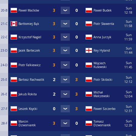
Sun
20-B
Paweł Maćków
Paweł Budek
12:18
Sun
21-C
Bartłomiej Bąk
Piotr Sławenta
11:58
Sun
22-C
Krzysztof Nagiel
Anna Jurzyk
11:59
Sun
23-D
Jacek Barteczek
Rey Hyland
11:44
Sun
Wojciech
24-D
Piotr Falkiewicz
Kusowski
11:45
Sun
25-E
Bartosz Rachwalik
Piotr Skibicki
12:12
Sun
Michał
26-E
Jakub Rokita
Malczewski
12:04
Sun
27-F
Leszek Ksycki
Paweł Szczerbo
12:31
Sun
Marcin
Tomasz
28-F
Dzwoniarek
Dzwoniarek
12:39
Sun