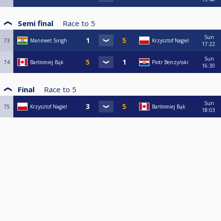
Semi final
Race to
5
Sun
73
Manmeet Singh
Krzysztof Nagiel
17:22
Sun
74
Bartłomiej Bąk
Piotr Berczyński
16:30
Final
Race to
5
Sun
75
Krzysztof Nagiel
Bartłomiej Bąk
18:03