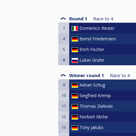
Round 1
Race to
4
1
Domenico Reuter
4
Bernd Friedemann
5
Erich Fischer
8
Lukas Gruhn
Winner round 1
Race to
4
9
Adrian Schug
10
Siegfried Kremp
11
Thomas Zielinski
12
Norbert Kliche
13
Tony Jakubs