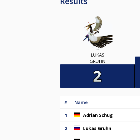
Results
LUKAS
GRUHN
#
Name
1
Adrian Schug
2
Lukas Gruhn