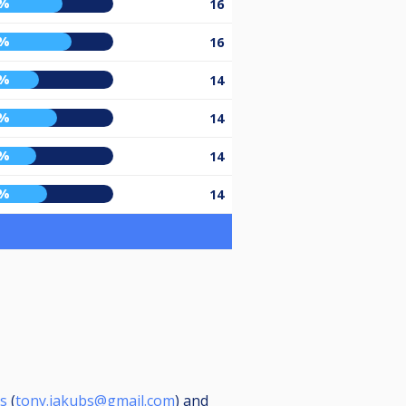
4%
16
0%
16
7%
14
0%
14
5%
14
3%
14
s
(
tony.jakubs@gmail.com
) and