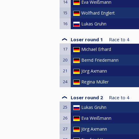
14
Eva Weißmann
15
Wolfhard Englert
16
Lukas Gruhn
Loser round 1
Race to
4
17
Michael Erhard
20
Bernd Friedemann
21
Jörg Axmann
24
Regina Müller
Loser round 2
Race to
4
25
Lukas Gruhn
26
Eva Weißmann
27
Jörg Axmann