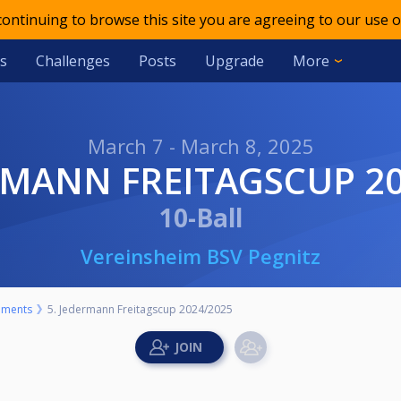
 continuing to browse this site you are agreeing to our use o
s
Challenges
Posts
Upgrade
More
March 7 - March 8, 2025
DERMANN FREITAGSCUP 2
10-Ball
Vereinsheim BSV Pegnitz
aments
5. Jedermann Freitagscup 2024/2025