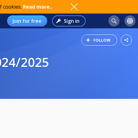
f cookies.
Read more..
Join for free
Sign in
FOLLOW
024/2025