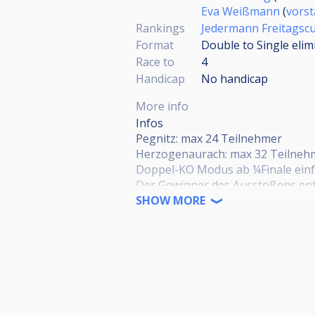
Eva Weißmann
(
vors
Rankings
Jedermann Freitagsc
Format
Double to Single elim
Race to
4
Handicap
No handicap
More info
Infos
Pegnitz: max 24 Teilnehmer
Herzogenaurach: max 32 Teilneh
Doppel-KO Modus ab ¼Finale ein
Der Gewinner des Ausstoßens entsc
Ausspielziel Race to 4
SHOW MORE
Wechselbreak
Cup Modus
Gespielt wird abwechselnd in Pegn
basierend auf den Cup-Punkten gef
Jedermann-Cup-Rangliste aufeina