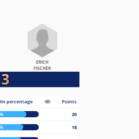
ERICH
FISCHER
in percentage
Points
4%
20
8%
18