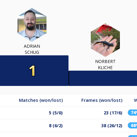
ADRIAN
SCHUG
NORBERT
KLICHE
Matches (won/lost)
Frames (won/lost)
W
7
5 (5/0)
23 (17/6)
6
8 (6/2)
38 (26/12)