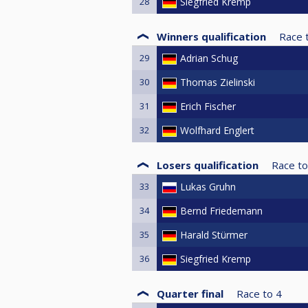
28
Siegfried Kremp
Winners qualification
Race 
29
Adrian Schug
30
Thomas Zielinski
31
Erich Fischer
32
Wolfhard Englert
Losers qualification
Race to
33
Lukas Gruhn
34
Bernd Friedemann
35
Harald Stürmer
36
Siegfried Kremp
Quarter final
Race to
4