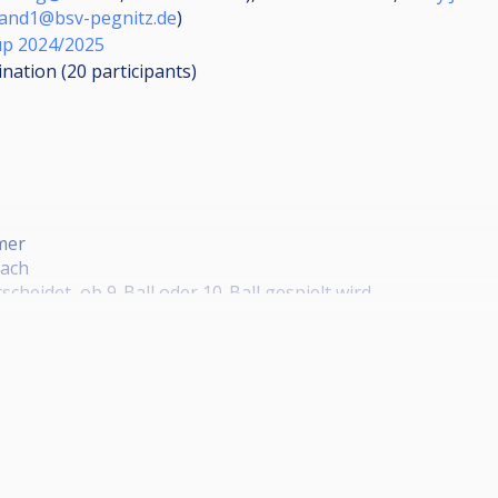
tand1@bsv-pegnitz.de
)
up 2024/2025
ination (20
participants
)
mer
fach
heidet, ob 9-Ball oder 10-Ball gespielt wird
itz und Herzogenaurach. Das Finalturnier findet beim BV Q-C
ührt. Im Jackpot-Finale treffen die jeweils besten 16 Spie
nder.