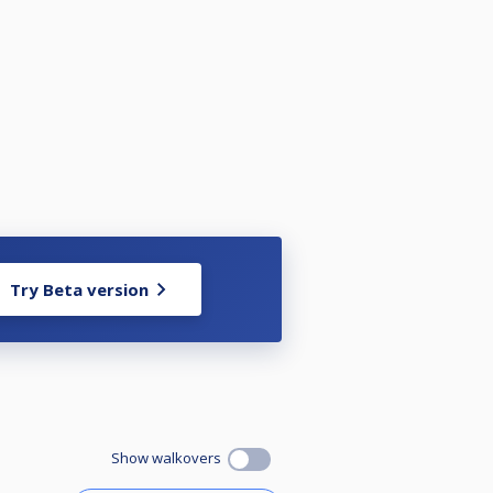
ang unter die Top16.
Try Beta version
Show walkovers