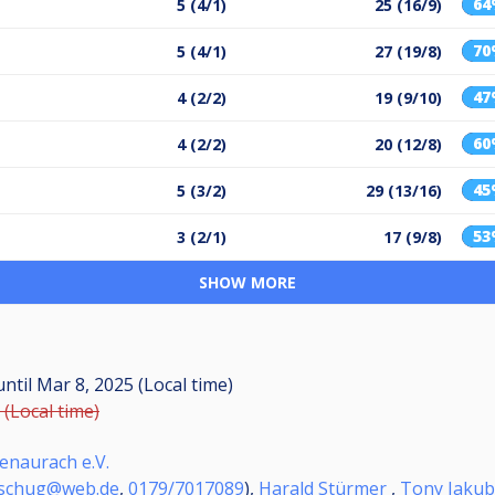
6
5 (4/1)
25 (16/9)
7
5 (4/1)
27 (19/8)
4
4 (2/2)
19 (9/10)
6
4 (2/2)
20 (12/8)
4
5 (3/2)
29 (13/16)
5
3 (2/1)
17 (9/8)
SHOW MORE
until
Mar 8, 2025 (Local time)
 (Local time)
enaurach e.V.
.schug@web.de
,
0179/7017089
),
Harald Stürmer
,
Tony Jakub