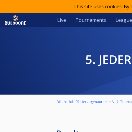
This site uses cookies! By
Live
Tournaments
League
5. JE
Billardclub 97 Herzogenaurach e.V.
Tourn