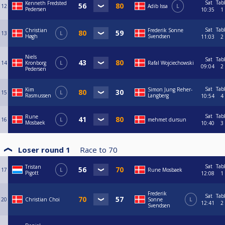
Sat
Tab
Kenneth Fredsted
12
Adib Issa
L
Pedersen
10:35
1
Sat
Tab
Christian
Frederik Sonne
13
L
Høgh
Svendsen
11:03
2
Niels
Sat
Tab
14
Kronborg
L
Rafal Wojciechowski
09:04
2
Pedersen
Sat
Tab
Kim
Simon Jung Reher-
15
L
Rasmussen
Langberg
10:54
4
Sat
Tab
Rune
16
L
mehmet dursun
Mosbaek
10:40
3
Loser round 1
Race to
70
Sat
Tab
Tristan
17
L
Rune Mosbaek
Pigott
12:08
1
Frederik
Sat
Tab
20
Christian Choi
Sonne
L
12:41
2
Svendsen