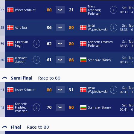
Niels
Sat
Tab
37
Jesper Schmidt
Kronborg
L
18:33
4
Pedersen
Sat
Tab
Rafal
38
Adib Issa
L
Wojciechowski
18:33
6
Sat
Tab
Christian
Kenneth Fredsted
39
L
Høgh
Pedersen
18:33
1
Sat
Tab
mehmet
40
L
Stanislav Stanev
dursun
18:33
2
Semi final
Race to
80
Sat
Tab
Rafal
41
Jesper Schmidt
L
Wojciechowski
20:41
1
Kenneth
Sat
Tab
42
Fredsted
L
Stanislav Stanev
20:41
6
Pedersen
Final
Race to
80