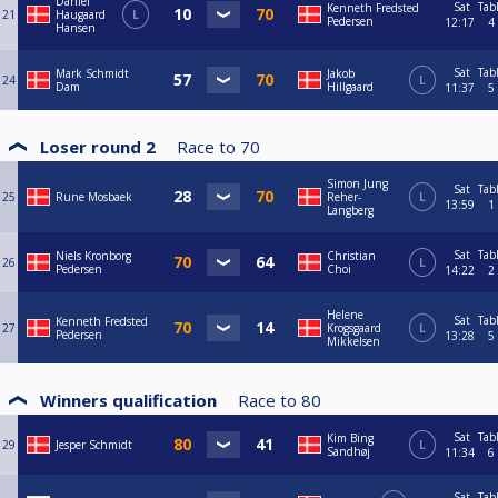
Daniel
Sat
Tab
Kenneth Fredsted
21
Haugaard
L
Pedersen
12:17
4
Hansen
Sat
Tab
Mark Schmidt
Jakob
24
L
Dam
Hillgaard
11:37
5
Loser round 2
Race to
70
Simon Jung
Sat
Tab
25
Rune Mosbaek
Reher-
L
13:59
1
Langberg
Sat
Tab
Niels Kronborg
Christian
26
L
Pedersen
Choi
14:22
2
Helene
Sat
Tab
Kenneth Fredsted
27
Krogsgaard
L
Pedersen
13:28
5
Mikkelsen
Winners qualification
Race to
80
Sat
Tab
Kim Bing
29
Jesper Schmidt
L
Sandhøj
11:34
6
Sat
Tab