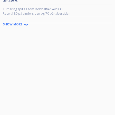
deltagere.
Turnering spilles som Dobbelt/enkelt K.O.
Race til 80 på vindersiden og 70 på tabersiden
Det kræver en aktiv licens i en dansk klub for at deltage.
SHOW MORE
Det er vigtig at man kun bruger én profil på Cuescore pga. MM ranglisten
Tilmelding sker ved at betale via NemTilmeld først og derefter at melde sig
på Cuescore.
Har man ikke betalt, bliver man fjernet fra Cuescore uden yderligere varsel!
Ved afmelding tilbagebetales gebyret kun inden tilmeldingsfristen er
udløbet.
Link til tilmelding:
https://ddbu.nemtilmeld.dk/616
Der er ikke fælles mødetid.
Mødetiden er 30 minutter før det angivne kamptidspunkt.
M-rækkespillere er defineret i turneringsreglementet som:
Alle spillere der har under 1675 i rating ved sæsonstart.
Dresscoden er dresscode B, hvilket er defineret i turneringsreglementet
som: