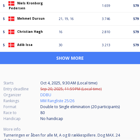
Niels Kronborg
5
1.659
579
Pedersen
Mehmet Dursun
5
21, 19, 16
3.746
579
Christian Høgh
5
16
2.810
579
Adib Issa
5
30
3.213
579
SHOW MORE
Starts
Oct 4, 2025, 9:30 AM (Local time)
Entry deadline
Sep 20, 2025, 11:59 PM (Local time)
Organizer
DDBU
Rankings
MM Rangliste 25/26
Format
Double to Single elimination (20
participants
)
Race to
80
Handicap
No handicap
More info
Turneringen er åben for alle M, A og B rækkespillere. Dog MAX. 24