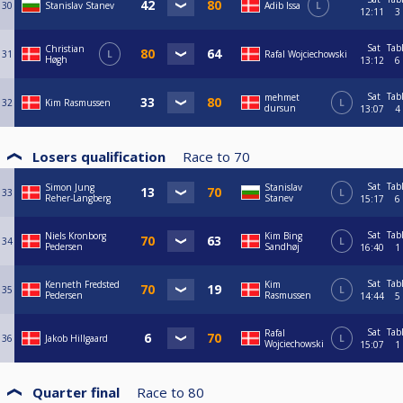
30
Stanislav Stanev
Adib Issa
L
12:11
3
Sat
Tab
Christian
31
L
Rafal Wojciechowski
Høgh
13:12
6
Sat
Tab
mehmet
32
Kim Rasmussen
L
dursun
13:07
4
Losers qualification
Race to
70
Sat
Tab
Simon Jung
Stanislav
33
L
Reher-Langberg
Stanev
15:17
6
Sat
Tab
Niels Kronborg
Kim Bing
34
L
Pedersen
Sandhøj
16:40
1
Sat
Tab
Kenneth Fredsted
Kim
35
L
Pedersen
Rasmussen
14:44
5
Sat
Tab
Rafal
36
Jakob Hillgaard
L
Wojciechowski
15:07
1
Quarter final
Race to
80