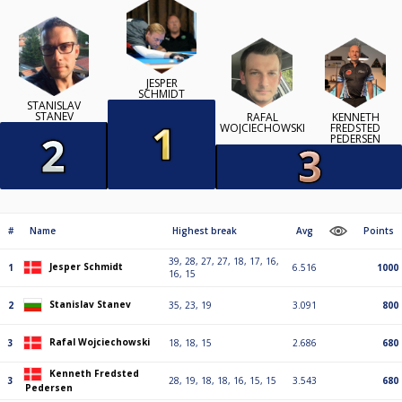
JESPER
SCHMIDT
STANISLAV
STANEV
RAFAL
KENNETH
WOJCIECHOWSKI
FREDSTED
PEDERSEN
#
Name
Highest break
Avg
Points
39, 28, 27, 27, 18, 17, 16,
Jesper Schmidt
1
6.516
1000
16, 15
Stanislav Stanev
2
35, 23, 19
3.091
800
Rafal Wojciechowski
3
18, 18, 15
2.686
680
Kenneth Fredsted
3
28, 19, 18, 18, 16, 15, 15
3.543
680
Pedersen