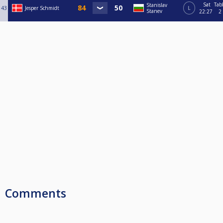
Sat
Tab
Stanislav
43
Jesper Schmidt
L
Stanev
22:27
2
Comments