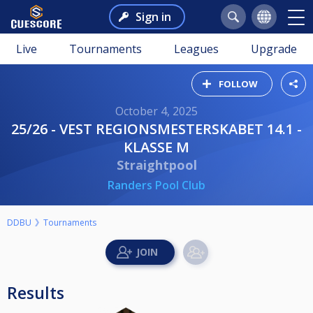
Sign in
Live
Tournaments
Leagues
Upgrade
FOLLOW
October 4, 2025
25/26 - VEST REGIONSMESTERSKABET 14.1 -
KLASSE M
Straightpool
Randers Pool Club
DDBU
Tournaments
Results