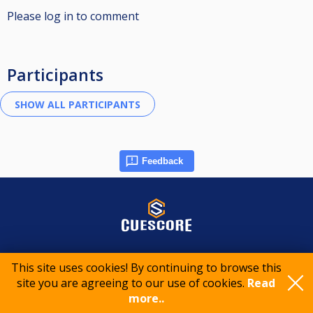
Please log in to comment
Participants
Feedback
© 2015-2026 CueScore International
This site uses cookies! By continuing to browse this
site you are agreeing to our use of cookies.
Read
Cookie policy
Privacy policy
Terms of service
more..