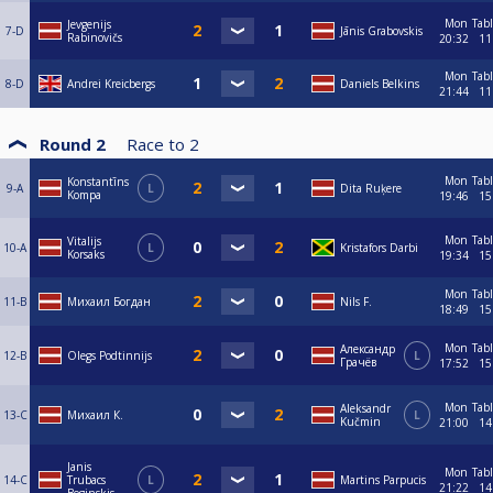
Mon
Tab
Jevgenijs
7-D
Jānis Grabovskis
Rabinovičs
20:32
11
Mon
Tab
8-D
Andrei Kreicbergs
Daniels Belkins
21:44
11
Round 2
Race to
2
Mon
Tab
Konstantīns
9-A
L
Dita Ruķere
Kompa
19:46
15
Mon
Tab
Vitalijs
10-A
L
Kristafors Darbi
Korsaks
19:34
15
Mon
Tab
11-B
Михаил Богдан
Nils F.
18:49
15
Mon
Tab
Александр
12-B
Olegs Podtinnijs
L
Грачёв
17:52
15
Mon
Tab
Aleksandr
13-C
Mихаил К.
L
Kučmin
21:00
14
Janis
Mon
Tab
14-C
Trubacs
L
Martins Parpucis
21:22
14