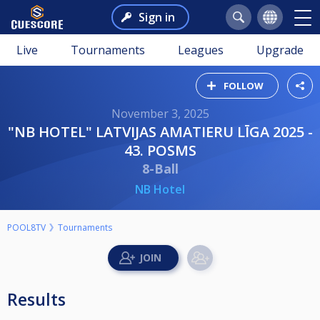
Sign in
Live
Tournaments
Leagues
Upgrade
FOLLOW
November 3, 2025
"NB HOTEL" LATVIJAS AMATIERU LĪGA 2025 -
43. POSMS
8-Ball
NB Hotel
POOL8TV
Tournaments
Results