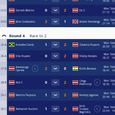
18:06
12
Mon
Tab
23-D
Daniels Belkins
Ed S
21:13
15
Mon
Tab
24-D
Jānis Grabovskis
Andrei Kreicbergs
21:14
11
Round 4
Race to
2
Mon
Tab
25-A
Kristafors Darbi
Ziedonis Ruķeris
20:59
12
Mon
Tab
26-A
Dita Ruķere
Vitalijs Korsaks
18:27
14
Mon
Tab
Александр
27-B
L
Kirills Borisovs
Грачёв
18:41
14
Mon
Tab
Olegs
28-B
Nils F.
L
Podtinnijs
18:35
15
Mon
Tab
29-C
Martins Parpucis
Andrejs Jegorovs
20:44
15
Janis
Mon
Tab
30-C
Aleksandr Kučmin
Trubacs
L
22:04
14
Boginskis