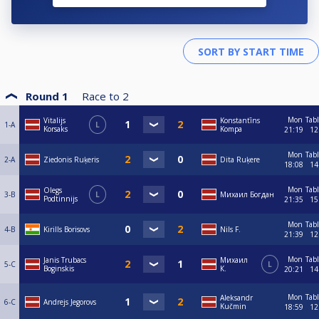
Round 1
Race to
2
Mon
Tab
Vitalijs
Konstantīns
1-A
L
Korsaks
Kompa
21:19
12
Mon
Tab
2-A
Ziedonis Ruķeris
Dita Ruķere
18:08
14
Mon
Tab
Olegs
3-B
L
Михаил Богдан
Podtinnijs
21:35
15
Mon
Tab
4-B
Kirills Borisovs
Nils F.
21:39
12
Mon
Tab
Janis Trubacs
Mихаил
5-C
L
Boginskis
К.
20:21
14
Mon
Tab
Aleksandr
6-C
Andrejs Jegorovs
Kučmin
18:59
12