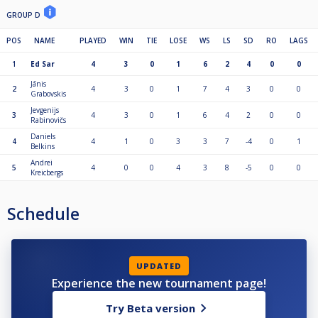
GROUP D
POS
NAME
PLAYED
WIN
TIE
LOSE
WS
LS
SD
RO
LAGS
1
Ed Sar
4
3
0
1
6
2
4
0
0
Jānis
2
4
3
0
1
7
4
3
0
0
Grabovskis
Jevgenijs
3
4
3
0
1
6
4
2
0
0
Rabinovičs
Daniels
4
4
1
0
3
3
7
-4
0
1
Belkins
Andrei
5
4
0
0
4
3
8
-5
0
0
Kreicbergs
Schedule
UPDATED
Experience the new tournament page!
Try Beta version