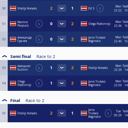
Mon
Tab
50
Vitalijs Korsaks
Ed S
L
22:22
15
Mon
Tab
Martins
51
L
Olegs Podtinnijs
Parpucis
23:36
15
Mon
Tab
Александр
Janis Trubacs
52
L
Грачёв
Boginskis
22:45
15
Semi final
Race to
2
Mon
Tab
Aleksandr
53
L
Vitalijs Korsaks
Kučmin
23:29
14
Mon
Tab
Olegs
Janis Trubacs
54
L
Podtinnijs
Boginskis
23:59
14
Final
Race to
2
Janis
Tue
Tab
55
Vitalijs Korsaks
Trubacs
L
00:29
14
Boginskis