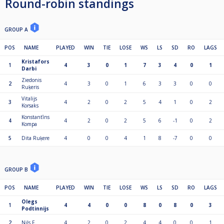
Round-robin standings
GROUP A
POS
NAME
PLAYED
WIN
TIE
LOSE
WS
LS
SD
RO
LAGS
Kristafors
1
4
3
0
1
7
3
4
0
1
Darbi
Ziedonis
2
4
3
0
1
6
3
3
0
0
Ruķeris
Vitalijs
3
4
2
0
2
5
4
1
0
2
Korsaks
Konstantīns
4
4
2
0
2
5
6
-1
0
2
Kompa
5
Dita Ruķere
4
0
0
4
1
8
-7
0
0
GROUP B
POS
NAME
PLAYED
WIN
TIE
LOSE
WS
LS
SD
RO
LAGS
Olegs
1
4
4
0
0
8
0
8
0
3
Podtinnijs
2
Nils F.
4
2
0
2
4
4
0
0
1