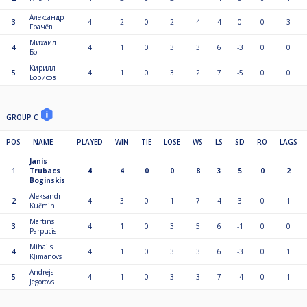
Александр
3
4
2
0
2
4
4
0
0
3
Грачёв
Михаил
4
4
1
0
3
3
6
-3
0
0
Бог
Кирилл
5
4
1
0
3
2
7
-5
0
0
Борисов
GROUP C
POS
NAME
PLAYED
WIN
TIE
LOSE
WS
LS
SD
RO
LAGS
Janis
1
Trubacs
4
4
0
0
8
3
5
0
2
Boginskis
Aleksandr
2
4
3
0
1
7
4
3
0
1
Kučmin
Martins
3
4
1
0
3
5
6
-1
0
0
Parpucis
Mihails
4
4
1
0
3
3
6
-3
0
1
Kļimanovs
Andrejs
5
4
1
0
3
3
7
-4
0
1
Jegorovs