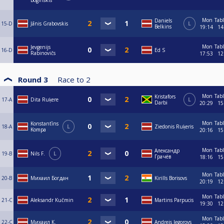
Boginskis
Mon
Tab
Daniels
15-D
Jānis Grabovskis
L
Belkins
19:14
14
Mon
Tab
Jevgenijs
16-D
Ed S
Rabinovičs
17:53
12
Round 3
Race to
2
Mon
Tab
Kristafors
17-A
Dita Ruķere
L
Darbi
20:29
15
Mon
Tab
Konstantīns
18-A
L
Ziedonis Ruķeris
Kompa
20:16
15
Mon
Tab
Александр
19-B
Nils F.
L
Грачёв
18:16
15
Mon
Tab
20-B
Михаил Богдан
Kirills Borisovs
20:19
12
Mon
Tab
21-C
Aleksandr Kučmin
Martins Parpucis
19:30
12
Mon
Tab
22-C
Mихаил К.
Andrejs Jegorovs