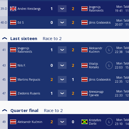
Mon
Tab
Jevgenijs
39-D
Andrei Kreicbergs
Rabinovičs
19:41
11
Mon
Tab
40-D
Ed S
Jānis Grabovskis
20:07
11
Last sixteen
Race to
2
Mon
Tab
Jevgenijs
Aleksandr
41
L
Rabinovičs
Kučmin
22:38
14
Mon
Tab
Vitalijs
43
Nils F.
L
Korsaks
22:03
15
Mon
Tab
45
Martins Parpucis
Jānis Grabovskis
22:35
12
Mon
Tab
Александр
47
Ziedonis Ruķeris
Грачёв
22:33
12
Quarter final
Race to
2
Mon
Tab
Kristafors
49
Aleksandr Kučmin
L
Darbi
23:10
14