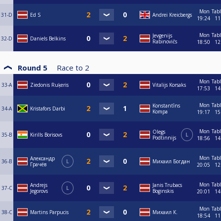
Mon
Tab
31-D
Ed S
Andrei Kreicbergs
19:24
11
Mon
Tab
Jevgenijs
32-D
Daniels Belkins
Rabinovičs
18:50
12
Round 5
Race to
2
Mon
Tab
33-A
Ziedonis Ruķeris
Vitalijs Korsaks
17:53
14
Mon
Tab
Konstantīns
34-A
Kristafors Darbi
Kompa
19:17
15
Mon
Tab
Olegs
35-B
Kirills Borisovs
L
Podtinnijs
18:56
14
Mon
Tab
Александр
36-B
L
Михаил Богдан
Грачёв
20:05
12
Mon
Tab
Andrejs
Janis Trubacs
37-C
L
Jegorovs
Boginskis
20:01
14
Mon
Tab
38-C
Martins Parpucis
Mихаил К.
18:54
11