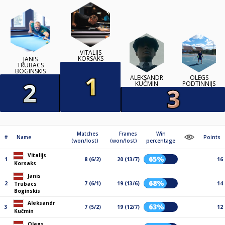
VITALIJS
KORSAKS
JANIS
TRUBACS
BOGINSKIS
ALEKSANDR
OLEGS
KUČMIN
PODTINNIJS
Matches
Frames
Win
#
Name
Points
(won/lost)
(won/lost)
percentage
Vitalijs
65%
1
8 (6/2)
20 (13/7)
16
Korsaks
Janis
68%
2
7 (6/1)
19 (13/6)
14
Trubacs
Boginskis
Aleksandr
63%
3
7 (5/2)
19 (12/7)
12
Kučmin
Olegs