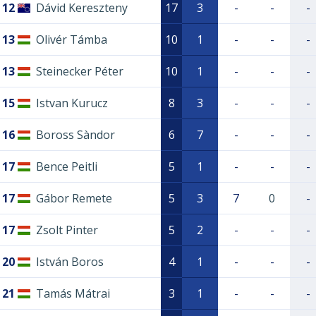
12
Dávid Kereszteny
17
3
-
-
-
13
Olivér Támba
10
1
-
-
-
13
Steinecker Péter
10
1
-
-
-
15
Istvan Kurucz
8
3
-
-
-
16
Boross Sàndor
6
7
-
-
-
17
Bence Peitli
5
1
-
-
-
17
Gábor Remete
5
3
7
0
-
17
Zsolt Pinter
5
2
-
-
-
20
István Boros
4
1
-
-
-
21
Tamás Mátrai
3
1
-
-
-