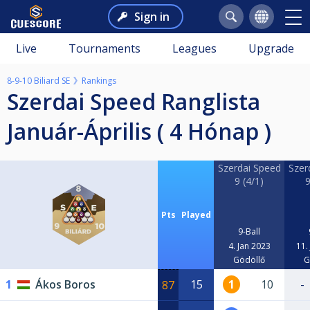
Sign in
Live
Tournaments
Leagues
Upgrade
8-9-10 Biliard SE
Rankings
Szerdai Speed Ranglista
Január-Április ( 4 Hónap )
Szerdai Speed
Szer
9 (4/1)
9
Pts
Played
9-Ball
4. Jan 2023
11.
Gödöllő
G
1
Ákos Boros
15
1
10
-
87