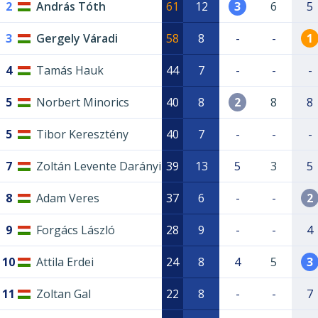
2
András Tóth
61
12
3
6
5
3
Gergely Váradi
58
8
-
-
1
4
Tamás Hauk
44
7
-
-
-
5
Norbert Minorics
40
8
2
8
8
5
Tibor Keresztény
40
7
-
-
-
7
Zoltán Levente Darányi
39
13
5
3
5
8
Adam Veres
37
6
-
-
2
9
Forgács László
28
9
-
-
4
10
Attila Erdei
24
8
4
5
3
11
Zoltan Gal
22
8
-
-
7