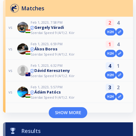
Matches
2
4
Feb 1, 2023, 7:58 PM
Gergely Váradi
vs
H2H
Szerdai Speed 9 (4/1) 2. Kör
1
4
Feb 1, 2023, 6:59 PM
Ákos Boros
vs
H2H
Szerdai Speed 9 (4/1) 2. Kör
4
1
Feb 1, 2023, 6:32 PM
Dávid Kereszteny
vs
H2H
Szerdai Speed 9 (4/1) 2. Kör
3
2
Feb 1, 2023, 5:57 PM
Ádám Patócs
vs
H2H
Szerdai Speed 9 (4/1) 2. Kör
SHOW MORE
Results