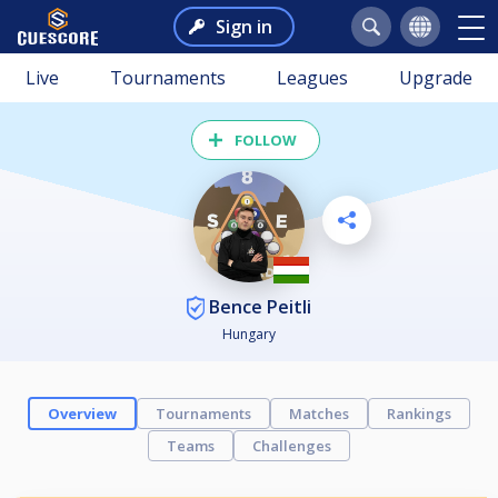
Sign in
Live
Tournaments
Leagues
Upgrade
FOLLOW
Bence Peitli
Hungary
Overview
Tournaments
Matches
Rankings
Teams
Challenges