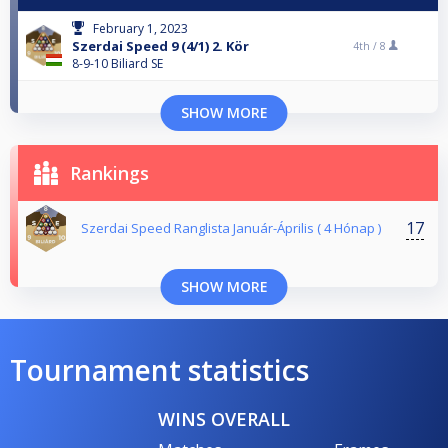
February 1, 2023
Szerdai Speed 9 (4/1) 2. Kör
4th /
8
8-9-10 Biliard SE
SHOW MORE
Rankings
17
Szerdai Speed Ranglista Január-Április ( 4 Hónap )
SHOW MORE
Tournament statistics
WINS OVERALL