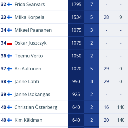
32
Frida Svarvars
1795
7
-
-
33
Miika Korpela
1534
5
28
9
34
Mikael Paananen
1075
3
-
-
34
Oskar Juszczyk
1075
2
-
-
36
Teemu Verto
1050
2
-
-
37
Ari Aaltonen
1020
5
29
0
38
Janne Lahti
950
4
29
0
39
Janne Isokangas
925
2
-
-
40
Christian Österberg
640
2
16
140
40
Kim Käldman
640
2
20
140