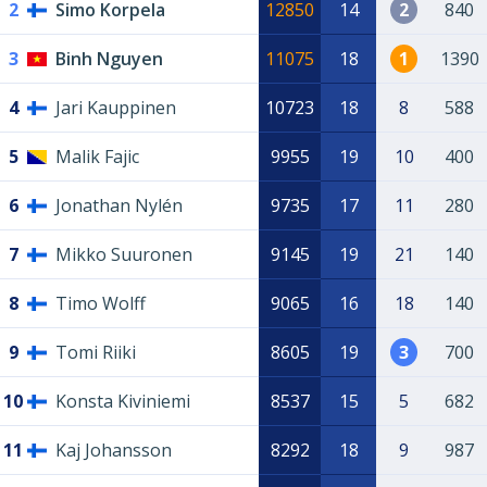
2
Simo Korpela
12850
14
2
840
3
Binh Nguyen
11075
18
1
1390
4
Jari Kauppinen
10723
18
8
588
5
Malik Fajic
9955
19
10
400
6
Jonathan Nylén
9735
17
11
280
7
Mikko Suuronen
9145
19
21
140
8
Timo Wolff
9065
16
18
140
9
Tomi Riiki
8605
19
3
700
10
Konsta Kiviniemi
8537
15
5
682
11
Kaj Johansson
8292
18
9
987