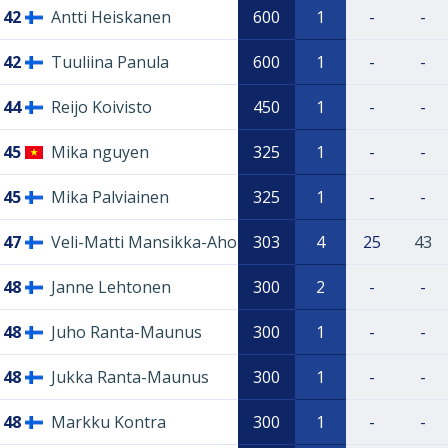
42
Antti Heiskanen
600
1
-
-
42
Tuuliina Panula
600
1
-
-
44
Reijo Koivisto
450
1
-
-
45
Mika nguyen
325
1
-
-
45
Mika Palviainen
325
1
-
-
47
Veli-Matti Mansikka-Aho
303
4
25
43
48
Janne Lehtonen
300
2
-
-
48
Juho Ranta-Maunus
300
1
-
-
48
Jukka Ranta-Maunus
300
1
-
-
48
Markku Kontra
300
1
-
-