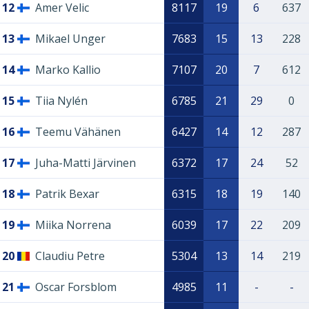
12
Amer Velic
8117
19
6
637
13
Mikael Unger
7683
15
13
228
14
Marko Kallio
7107
20
7
612
15
Tiia Nylén
6785
21
29
0
16
Teemu Vähänen
6427
14
12
287
17
Juha-Matti Järvinen
6372
17
24
52
18
Patrik Bexar
6315
18
19
140
19
Miika Norrena
6039
17
22
209
20
Claudiu Petre
5304
13
14
219
21
Oscar Forsblom
4985
11
-
-