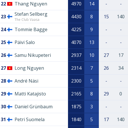
22
Thang Nguyen
4970
14
-
-
Stefan Sellberg
23
4430
8
15
140
The Club Vaasa
24
Tommie Bagge
4225
9
-
-
25
Päivi Salo
4070
13
-
-
26
Samu Nikupeteri
2937
10
27
17
27
Long Nguyen
2314
7
26
34
28
André Näsi
2300
5
-
-
29
Matti Katajisto
2165
8
29
0
30
Daniel Grünbaum
1875
3
-
-
31
Petri Suomela
1840
5
17
140