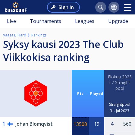
Sign in
Live
Tournaments
Leagues
Upgrade
Vaasa Billiard
Rankings
Syksy kausi 2023 The Club
Viikkokisa ranking
Elokuu 2023
L7 Straight
pool
Pts
Played
Straightpool
31. Jul 2023
1
Johan Blomqvist
19
4
560
13500