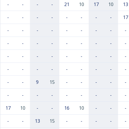
-
-
-
-
21
10
17
10
13
-
-
-
-
-
-
-
-
17
-
-
-
-
-
-
-
-
-
-
-
-
-
-
-
-
-
-
-
-
-
-
-
-
-
-
-
-
-
-
-
-
-
-
-
-
-
-
9
15
-
-
-
-
-
-
-
-
-
-
-
-
-
-
17
10
-
-
16
10
-
-
-
-
-
13
15
-
-
-
-
-