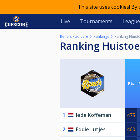
This site uses cookies! By
Live
Tournaments
League
Rene's Poolcafe
Rankings
Ranking Huist
Ranking Huisto
Pts
1
Iede Koffeman
475
2
Eddie Lutjes
460