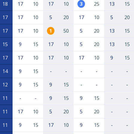
18
17
10
17
10
3
25
13
15
17
17
10
5
20
17
10
5
20
17
17
10
1
50
5
20
13
15
15
9
15
17
10
5
20
13
15
17
17
10
17
10
17
10
9
15
14
9
15
-
-
-
-
-
-
12
9
15
9
15
-
-
-
-
11
-
-
9
15
9
15
-
-
11
17
10
5
20
5
20
-
-
11
9
15
17
10
9
15
-
-