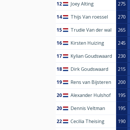
12
Joey Alting
275
14
Thijs Van roessel
270
15
Trudie Van der wal
265
16
Kirsten Huizing
245
17
Kylian Goudswaard
230
18
Dirk Goudswaard
215
19
Rens van Bijsteren
200
20
Alexander Hulshof
195
20
Dennis Veltman
195
22
Cecilia Theising
190