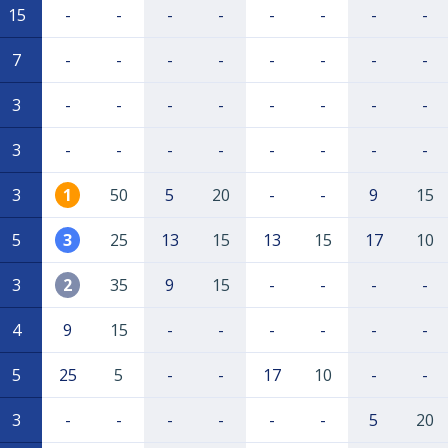
15
-
-
-
-
-
-
-
-
7
-
-
-
-
-
-
-
-
3
-
-
-
-
-
-
-
-
3
-
-
-
-
-
-
-
-
3
1
50
5
20
-
-
9
15
5
3
25
13
15
13
15
17
10
3
2
35
9
15
-
-
-
-
4
9
15
-
-
-
-
-
-
5
25
5
-
-
17
10
-
-
3
-
-
-
-
-
-
5
20