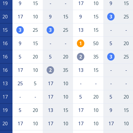
19
9
15
-
-
17
10
9
15
20
17
10
9
15
9
15
3
25
15
3
25
3
25
13
15
-
-
16
9
15
-
-
1
50
5
20
16
5
20
5
20
2
35
3
25
16
17
10
2
35
13
15
-
-
13
25
5
17
10
-
-
-
-
17
-
-
17
10
5
20
5
20
19
5
20
13
15
17
10
9
15
20
17
10
17
10
17
10
17
10