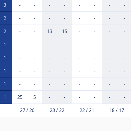
3
-
-
-
-
-
-
-
-
2
-
-
-
-
-
-
-
-
2
-
-
13
15
-
-
-
-
1
-
-
-
-
-
-
-
-
1
-
-
-
-
-
-
-
-
1
-
-
-
-
-
-
-
-
1
-
-
-
-
-
-
-
-
1
25
5
-
-
-
-
-
-
27 / 26
23 / 22
22 / 21
18 / 17