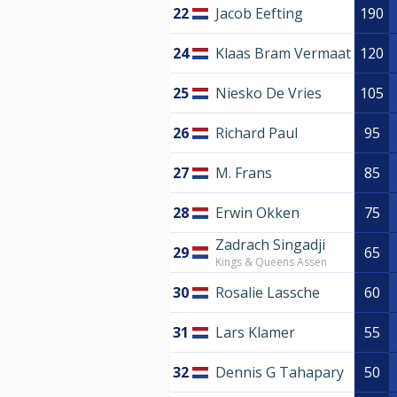
22
Jacob Eefting
190
24
Klaas Bram Vermaat
120
25
Niesko De Vries
105
26
Richard Paul
95
27
M. Frans
85
28
Erwin Okken
75
Zadrach Singadji
29
65
Kings & Queens Assen
30
Rosalie Lassche
60
31
Lars Klamer
55
32
Dennis G Tahapary
50