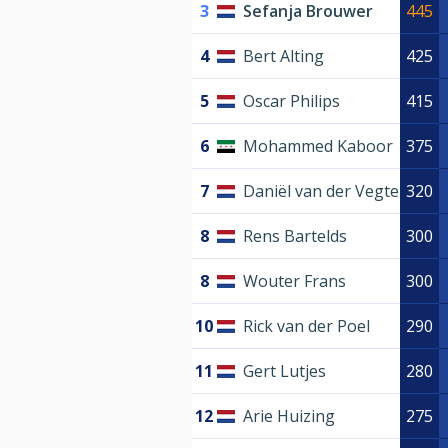
3
Sefanja Brouwer
445
4
Bert Alting
425
5
Oscar Philips
415
6
Mohammed Kaboor
375
7
Daniël van der Vegte
320
8
Rens Bartelds
300
8
Wouter Frans
300
10
Rick van der Poel
290
11
Gert Lutjes
280
12
Arie Huizing
275