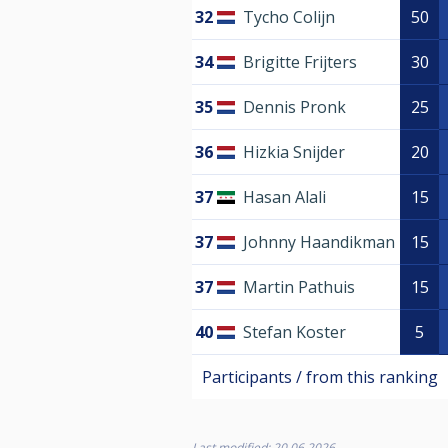
32
Tycho Colijn
50
34
Brigitte Frijters
30
35
Dennis Pronk
25
36
Hizkia Snijder
20
37
Hasan Alali
15
37
Johnny Haandikman
15
37
Martin Pathuis
15
40
Stefan Koster
5
Participants / from this ranking
Last modified: 20.06.2026