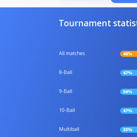
Tournament statis
All matches
48%
8-Ball
47%
9-Ball
50%
10-Ball
47%
Multiball
33%