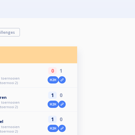
llenges
0
1
r toernooien
H2H
 toernooi 2)
1
0
eren
r toernooien
H2H
 toernooi 2)
1
0
el
r toernooien
H2H
 toernooi 2)