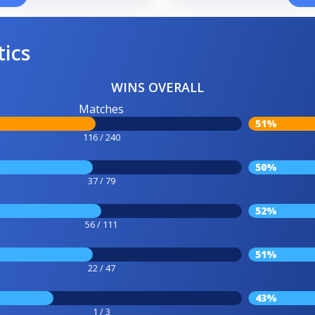
tics
WINS OVERALL
Matches
51%
116 / 240
50%
37 / 79
52%
56 / 111
51%
22 / 47
43%
1 / 3