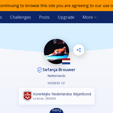
 continuing to browse this site you are agreeing to our use o
s
Challenges
Posts
Upgrade
More
Sefanja Brouwer
Netherlands
MEMBER OF
Koninklijke Nederlandse Biljartbond
License: 389436
Rating