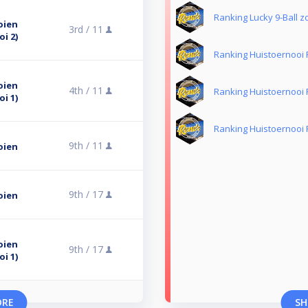
Ranking Lucky 9-Ball 
oien
3rd /
11
i 2)
Ranking Huistoernooi 
oien
4th /
11
Ranking Huistoernooi 
i 1)
Ranking Huistoernooi 
9th /
11
oien
9th /
17
oien
oien
9th /
17
i 1)
ORE
SH