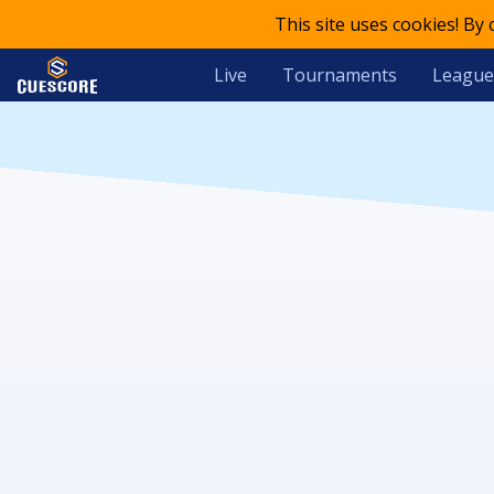
This site uses cookies! By
Live
Tournaments
League