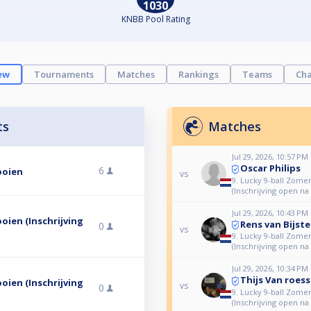
1030
KNBB Pool Rating
ew
Tournaments
Matches
Rankings
Teams
Cha
ts
Matches
Jul 29, 2026, 10:57 PM
Oscar Philips
6
ooien
vs
9. Lucky 9-ball Zome
(Inschrijving open na
Jul 29, 2026, 10:43 PM
oien (Inschrijving
Rens van Bijst
0
vs
9. Lucky 9-ball Zome
(Inschrijving open na
Jul 29, 2026, 10:34 PM
Thijs Van roess
oien (Inschrijving
vs
0
9. Lucky 9-ball Zome
(Inschrijving open na