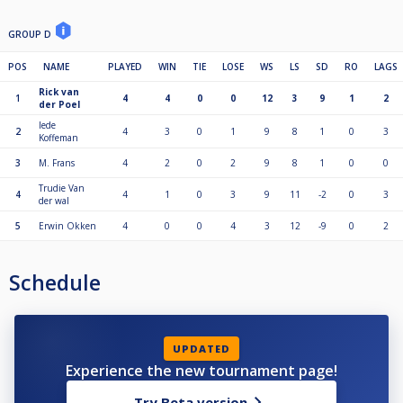
GROUP D
POS
NAME
PLAYED
WIN
TIE
LOSE
WS
LS
SD
RO
LAGS
Rick van
1
4
4
0
0
12
3
9
1
2
der Poel
Iede
2
4
3
0
1
9
8
1
0
3
Koffeman
3
M. Frans
4
2
0
2
9
8
1
0
0
Trudie Van
4
4
1
0
3
9
11
-2
0
3
der wal
5
Erwin Okken
4
0
0
4
3
12
-9
0
2
Schedule
UPDATED
Experience the new tournament page!
Try Beta version