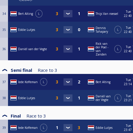
Tue
34
Bert Alting
L
Thijs Van roessel
22:40
Tue
Dennis
35
Eddie Lutjes
L
Tahapary
22:40
Rick van
Tue
der Poel -
36
Daniël van der Vegte
L
van
22:40
Zanden
Semi final
Race to
3
Tue
37
Iede Koffeman
L
Bert Alting
23:14
Tue
Daniël van
38
Eddie Lutjes
L
der Vegte
23:21
Final
Race to
3
Tue
39
Iede Koffeman
L
Eddie Lutjes
23:47