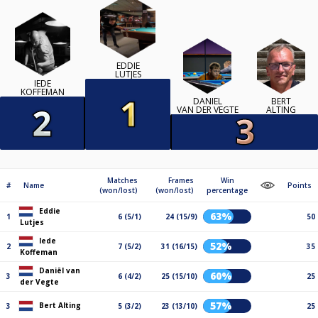
EDDIE
LUTJES
IEDE
KOFFEMAN
DANIËL
BERT
VAN DER VEGTE
ALTING
Matches
Frames
Win
#
Name
Points
(won/lost)
(won/lost)
percentage
Eddie
63%
1
6 (5/1)
24 (15/9)
50
Lutjes
Iede
52%
2
7 (5/2)
31 (16/15)
35
Koffeman
Daniël van
60%
3
6 (4/2)
25 (15/10)
25
der Vegte
57%
Bert Alting
3
5 (3/2)
23 (13/10)
25