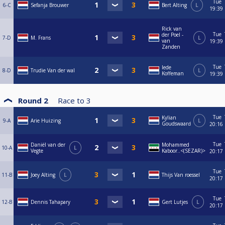
Tue
6-C
Sefanja Brouwer
Bert Alting
L
19:39
Rick van
Tue
der Poel -
7-D
M. Frans
L
van
19:39
Zanden
Tue
Iede
8-D
Trudie Van der wal
L
Koffeman
19:39
Round 2
Race to
3
Tue
Kylian
9-A
Arie Huizing
L
Goudswaаrԁ
20:16
Tue
Daniël van der
Mohammed
10-A
L
Vegte
Kaboor..<(SEZAR)>
20:17
Tue
11-B
Joey Alting
L
Thijs Van roessel
20:17
Tue
12-B
Dennis Tahapary
Gert Lutjes
L
20:17