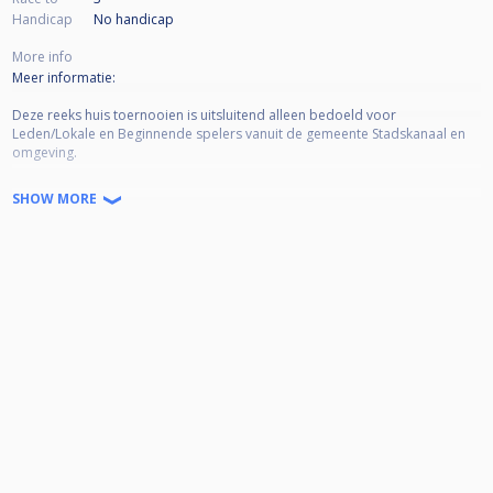
Handicap
No handicap
More info
Meer informatie:
Deze reeks huis toernooien is uitsluitend alleen bedoeld voor
Leden/Lokale en Beginnende spelers vanuit de gemeente Stadskanaal en
omgeving.
inschrijving:
SHOW MORE
Je kunt je inschrijven bij 1 van de organisatoren (stuur ze een appje)
Maximaal 24 deelnemers op een avond
Race naar de 3 (poule fase en finale rondes)
Bij 20 deelnemers of meer dubbel KO tot laatste 8 EKO
Bij 24 deelnemers dubbel KO tot de laatste 16 EKO
Inschrijfgeld: €10,-
€6,- is prijzengeld op de avond zelf.
€2,- is reservering voor Masters eindtoernooi*
€2,- bijdrage voor clubkas.
Handicapregels voor spelers (op basis van competitie-ervaring):
Status Competitieniveau gespeeld in 2023/2024/2025
A+ 1e divisie en/of hoger
A 2e divisie en/of 1e klasse of hoger
B 3e divisie en/of 1e klasse