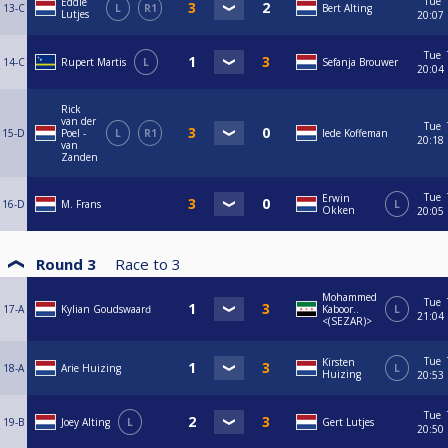
Tue
Eddie
13-C
L
R1
Bert Alting
Lutjes
20:07
Tue
14-C
Rupert Martis
L
Sefanja Brouwer
20:04
Rick
van der
Tue
15-D
Poel -
L
R1
Iede Koffeman
20:18
van
Zanden
Tue
Erwin
16-D
M. Frans
L
Okken
20:05
Round 3
Race to
3
Mohammed
Tue
17-A
Kylian Goudswaаrԁ
Kaboor..
L
21:04
<(SEZAR)>
Tue
Kirsten
18-A
Arie Huizing
L
Huizing
20:53
Tue
19-B
Joey Alting
L
Gert Lutjes
20:50