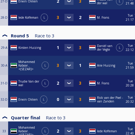
27-D
Erwin Okken
L
der wal
21:48
Tue
28-D
Iede Koffeman
L
M. Frans
21:17
Round 5
Race to
3
Tue
Daniël van
29-A
Kirsten Huizing
L
der Vegte
22:12
Mohammed
Tue
30-A
Kaboor..
L
Arie Huizing
21:59
<(SEZAR)>
Tue
Trudie Van der
31-D
L
M. Frans
wal
20:28
Tue
Rick van der Poel -
32-D
Erwin Okken
L
van Zanden
20:32
Quarter final
Race to
3
Mohammed
Tue
33
Kaboor..
L
Iede Koffeman
22:40
<(SEZAR)>