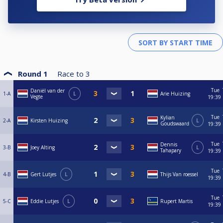
Round 1
Race to
3
Tue
Daniël van der
1-A
L
Arie Huizing
Vegte
19:39
Tue
Kylian
2-A
Kirsten Huizing
L
Goudswaаrԁ
19:39
Tue
Dennis
3-B
Joey Alting
L
Tahapary
19:39
Tue
4-B
Gert Lutjes
L
Thijs Van roessel
19:39
Tue
5-C
Eddie Lutjes
L
Rupert Martis
19:39