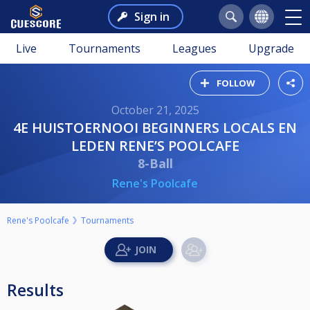
Sign in
Live
Tournaments
Leagues
Upgrade
FOLLOW
October 21, 2025
4E HUISTOERNOOI BEGINNERS LOCALS EN
LEDEN RENE’S POOLCAFE
8-Ball
Rene's Poolcafe
Rene's Poolcafe
Tournaments
Results