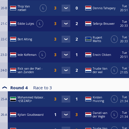
Tue
Thijs Van
20-B
L
Dennis Tahapary
roessel
20:51
Tue
21-C
Eddie Lutjes
L
Sefanja Brouwer
20:33
Tue
Rupert
22-C
Bert Alting
L
Martis
20:33
Tue
23-D
Iede Koffeman
L
Erwin Okken
20:51
Tue
Rick van der Poel -
Trudie Van
24-D
L
van Zanden
der wal
21:05
Round 4
Race to
3
Tue
Mohammed Kaboor..
Kirsten
25-A
L
<(SEZAR)>
Huizing
21:34
Tue
Daniël van
26-A
Kylian Goudswaаrԁ
L
der Vegte
21:34
Tue
Trudie Van