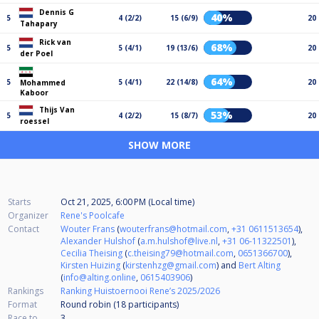
Dennis G
40%
5
4 (2/2)
15 (6/9)
20
Tahapary
Rick van
68%
5
5 (4/1)
19 (13/6)
20
der Poel
64%
5
5 (4/1)
22 (14/8)
20
Mohammed
Kaboor
Thijs Van
53%
5
4 (2/2)
15 (8/7)
20
roessel
SHOW MORE
Starts
Oct 21, 2025, 6:00 PM (Local time)
Organizer
Rene's Poolcafe
Contact
Wouter Frans
(
wouterfrans@hotmail.com
,
+31 0611513654
),
Alexander Hulshof
(
a.m.hulshof@live.nl
,
+31 06-11322501
),
Cecilia Theising
(
c.theising79@hotmail.com
,
0651366700
),
Kirsten Huizing
(
kirstenhzg@gmail.com
) and
Bert Alting
(
info@alting.online
,
0615403906
)
Rankings
Ranking Huistoernooi Rene’s 2025/2026
Format
Round robin (18
participants
)
Race to
3