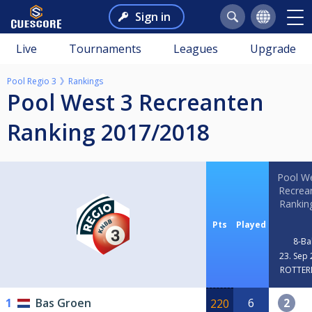
Sign in
Live
Tournaments
Leagues
Upgrade
Pool Regio 3
Rankings
Pool West 3 Recreanten
Ranking 2017/2018
Pool We
Recrea
Rankin
Pts
Played
8-Bal
23. Sep
ROTTE
1
Bas Groen
6
2
220