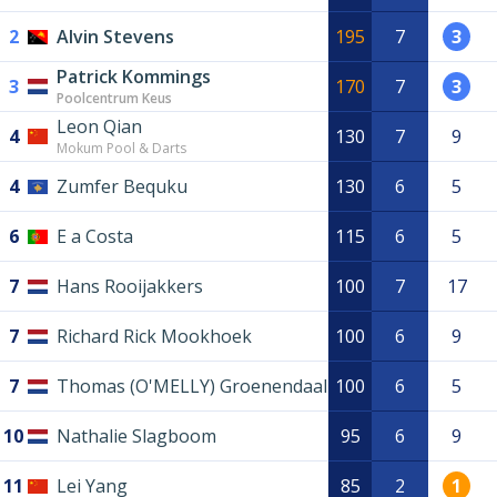
2
Alvin Stevens
195
7
3
Patrick Kommings
3
170
7
3
Poolcentrum Keus
Leon Qian
4
130
7
9
Mokum Pool & Darts
4
Zumfer Bequku
130
6
5
6
E a Costa
115
6
5
7
Hans Rooijakkers
100
7
17
7
Richard Rick Mookhoek
100
6
9
7
Thomas (O'MELLY) Groenendaal
100
6
5
10
Nathalie Slagboom
95
6
9
11
Lei Yang
85
2
1