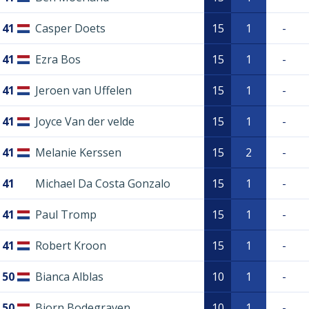
41
Casper Doets
15
1
-
41
Ezra Bos
15
1
-
41
Jeroen van Uffelen
15
1
-
41
Joyce Van der velde
15
1
-
41
Melanie Kerssen
15
2
-
41
Michael Da Costa Gonzalo
15
1
-
41
Paul Tromp
15
1
-
41
Robert Kroon
15
1
-
50
Bianca Alblas
10
1
-
50
Bjorn Bodegraven
10
1
-