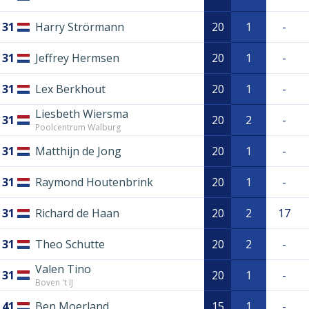
31
Harry Strörmann
20
1
-
31
Jeffrey Hermsen
20
1
-
31
Lex Berkhout
20
1
-
Liesbeth Wiersma
31
20
2
-
Poolcentrum Walburg
31
Matthijn de Jong
20
1
-
31
Raymond Houtenbrink
20
1
-
31
Richard de Haan
20
2
17
31
Theo Schutte
20
2
-
Valen Tino
31
20
1
-
Boven 't IJ
41
Ben Moerland
15
1
-