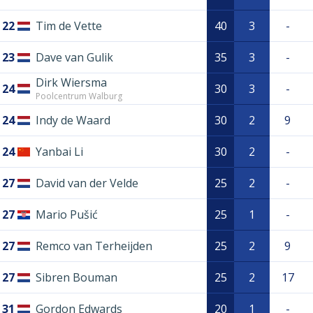
22
Tim de Vette
40
3
-
23
Dave van Gulik
35
3
-
Dirk Wiersma
24
30
3
-
Poolcentrum Walburg
24
Indy de Waard
30
2
9
24
Yanbai Li
30
2
-
27
David van der Velde
25
2
-
27
Mario Pušić
25
1
-
27
Remco van Terheijden
25
2
9
27
Sibren Bouman
25
2
17
31
Gordon Edwards
20
1
-