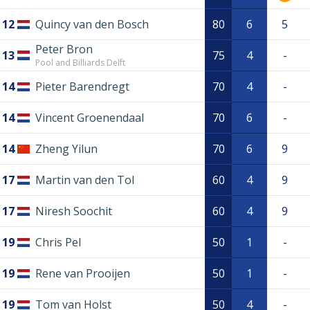
12
Quincy van den Bosch
80
6
5
Peter Bron
13
75
4
-
Pool and Billiards Delft
14
Pieter Barendregt
70
4
-
14
Vincent Groenendaal
70
6
-
14
Zheng Yilun
70
6
9
17
Martin van den Tol
60
4
9
17
Niresh Soochit
60
4
9
19
Chris Pel
50
1
-
19
Rene van Prooijen
50
1
-
19
Tom van Holst
50
4
-