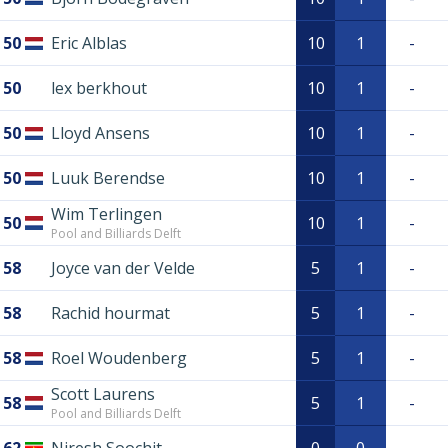
50
Eric Alblas
10
1
-
50
lex berkhout
10
1
-
50
Lloyd Ansens
10
1
-
50
Luuk Berendse
10
1
-
Wim Terlingen
50
10
1
-
Pool and Billiards Delft
58
Joyce van der Velde
5
1
-
58
Rachid hourmat
5
1
-
58
Roel Woudenberg
5
1
-
Scott Laurens
58
5
1
-
Pool and Billiards Delft