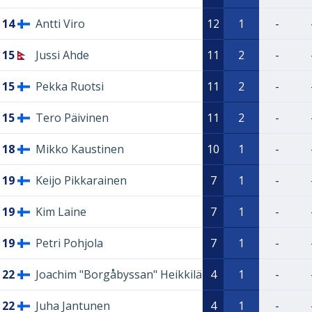
14
Antti Viro
12
1
-
15
Jussi Ahde
11
2
-
15
Pekka Ruotsi
11
2
-
15
Tero Päivinen
11
2
-
18
Mikko Kaustinen
10
1
-
19
Keijo Pikkarainen
7
1
-
19
Kim Laine
7
1
-
19
Petri Pohjola
7
1
-
22
Joachim "Borgåbyssan" Heikkilä
4
1
-
22
Juha Jantunen
4
1
-