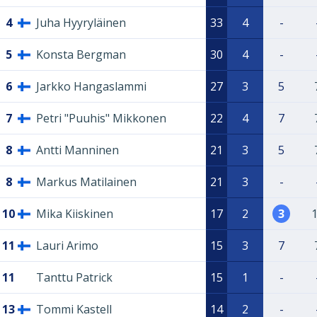
4
Juha Hyyryläinen
33
4
-
5
Konsta Bergman
30
4
-
6
Jarkko Hangaslammi
27
3
5
7
Petri "Puuhis" Mikkonen
22
4
7
8
Antti Manninen
21
3
5
8
Markus Matilainen
21
3
-
10
Mika Kiiskinen
17
2
3
11
Lauri Arimo
15
3
7
11
Tanttu Patrick
15
1
-
13
Tommi Kastell
14
2
-