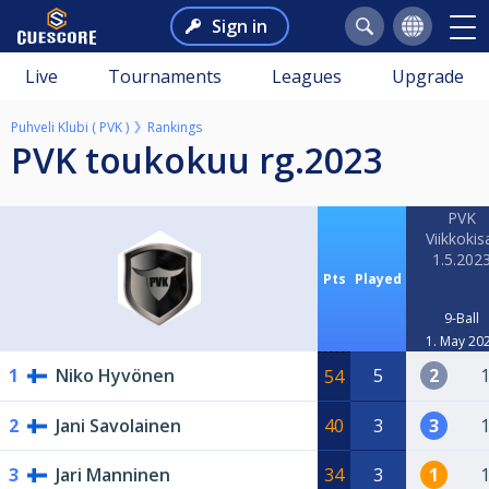
Sign in
Live
Tournaments
Leagues
Upgrade
Puhveli Klubi ( PVK )
Rankings
PVK toukokuu rg.2023
PVK
Viikkokis
1.5.202
Pts
Played
9-Ball
1. May 20
1
Niko Hyvönen
5
2
54
2
Jani Savolainen
40
3
3
3
Jari Manninen
34
3
1