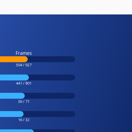
Frames
504 / 927
441 / 801
36 / 71
16 / 32