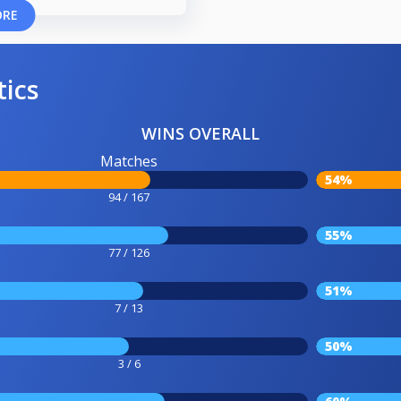
ORE
tics
WINS OVERALL
Matches
54%
94 / 167
55%
77 / 126
51%
7 / 13
50%
3 / 6