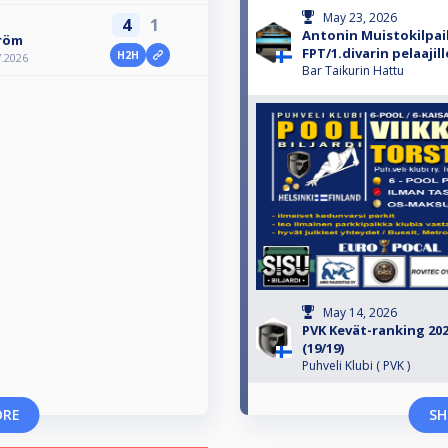
May 23, 2026
4
1
Antonin Muistokilpail
tröm
FPT/1.divarin pelaajill
H2H
7.2026
Bar Taikurin Hattu
May 14, 2026
PVK Kevät-ranking 2026
(19/19)
Puhveli Klubi ( PVK )
ORE
SH