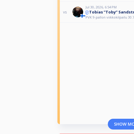
Jul 30, 2026, 6:54 PM
Tobias ”Toby” Sands
vs
PVK 9-pallon viikkokilpailu 30.
SHOW M