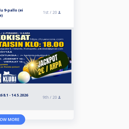
u 9-pallo (ei
1st /
20
e)
 8.1 - 14.5.2026
9th /
20
OW MORE