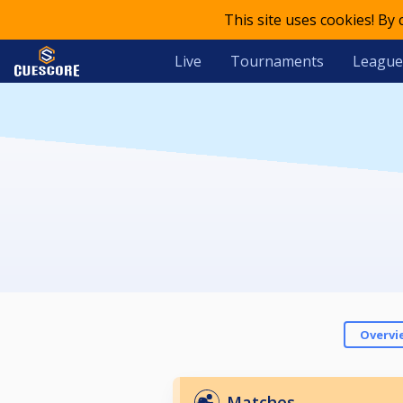
This site uses cookies! By
Live
Tournaments
League
Overvi
Matches