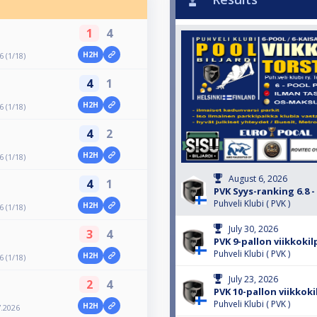
1
4
H2H
6 (1/18)
4
1
H2H
6 (1/18)
4
2
H2H
6 (1/18)
August 6, 2026
4
1
PVK Syys-ranking 6.8 - 
Puhveli Klubi ( PVK )
H2H
6 (1/18)
July 30, 2026
3
4
PVK 9-pallon viikkokil
Puhveli Klubi ( PVK )
H2H
6 (1/18)
July 23, 2026
2
4
PVK 10-pallon viikkoki
Puhveli Klubi ( PVK )
H2H
7.2026