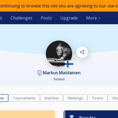
 continuing to browse this site you are agreeing to our use o
s
Challenges
Posts
Upgrade
More
Markus Matilainen
Finland
ew
Tournaments
Matches
Rankings
Teams
Cha
Results