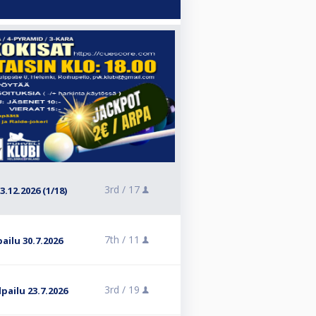
3rd /
17
3.12.2026 (1/18)
7th /
11
pailu 30.7.2026
3rd /
19
lpailu 23.7.2026