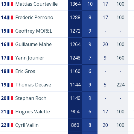
13
Mattias Courteville
1364
10
17
100
14
Frederic Perrono
1288
8
17
100
15
Geoffrey MOREL
1272
9
-
-
16
Guillaume Mahe
1264
9
20
100
17
Yann Jounier
1248
7
9
160
18
Eric Gros
1160
6
-
-
19
Thomas Decave
1144
9
5
224
20
Stephan Roch
1140
9
-
-
21
Hugues Valette
904
6
17
100
22
Cyril Vallin
860
8
20
100