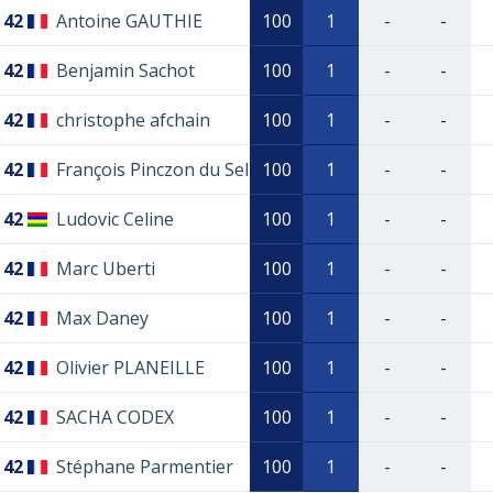
42
Antoine GAUTHIE
100
1
-
-
42
Benjamin Sachot
100
1
-
-
42
christophe afchain
100
1
-
-
42
François Pinczon du Sel
100
1
-
-
42
Ludovic Celine
100
1
-
-
42
Marc Uberti
100
1
-
-
42
Max Daney
100
1
-
-
42
Olivier PLANEILLE
100
1
-
-
42
SACHA CODEX
100
1
-
-
42
Stéphane Parmentier
100
1
-
-