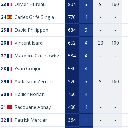
23
Olivier Hureau
804
5
9
160
24
Carles Grifé Singla
776
4
-
-
25
David Philippon
684
5
-
-
26
Vincent Isard
652
4
20
100
27
Maxence Czechowicz
584
4
-
-
28
Yvan Goujon
580
4
-
-
29
Abdelkrim Zerrari
520
5
9
160
30
Hallier Florian
460
4
-
-
31
Radouane Abnay
400
4
-
-
32
Patrick Mercier
364
1
-
-