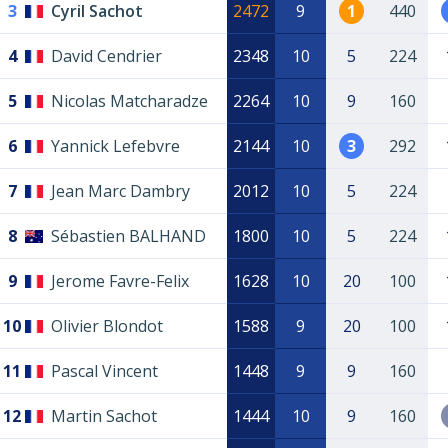
3
Cyril Sachot
2472
9
1
440
4
David Cendrier
2348
10
5
224
5
Nicolas Matcharadze
2264
10
9
160
6
Yannick Lefebvre
2144
10
3
292
7
Jean Marc Dambry
2012
10
5
224
8
Sébastien BALHAND
1800
10
5
224
9
Jerome Favre-Felix
1628
10
20
100
10
Olivier Blondot
1588
9
20
100
11
Pascal Vincent
1448
9
9
160
12
Martin Sachot
1444
10
9
160