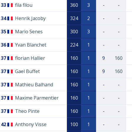
33
fila filou
360
3
-
-
34
Henrik Jacoby
324
2
-
-
35
Mario Senes
300
3
-
-
36
Yvan Blanchet
224
1
-
-
37
florian Hallier
160
1
9
160
37
Gael Buffet
160
1
9
160
37
Mathieu Balhand
160
1
-
-
37
Maxime Parmentier
160
1
-
-
37
Theo Pinte
160
1
-
-
42
Anthony Visse
100
1
-
-