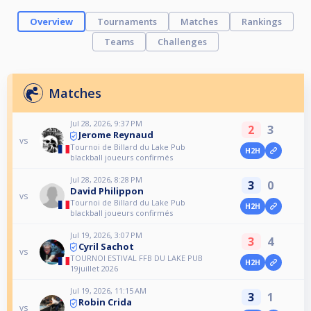
Overview
Tournaments
Matches
Rankings
Teams
Challenges
Matches
Jul 28, 2026, 9:37 PM
2
3
Jerome Reynaud
vs
Tournoi de Billard du Lake Pub
H2H
blackball joueurs confirmés
Jul 28, 2026, 8:28 PM
3
0
David Philippon
vs
Tournoi de Billard du Lake Pub
H2H
blackball joueurs confirmés
Jul 19, 2026, 3:07 PM
3
4
Cyril Sachot
vs
TOURNOI ESTIVAL FFB DU LAKE PUB
H2H
19juillet 2026
Jul 19, 2026, 11:15 AM
3
1
Robin Crida
vs