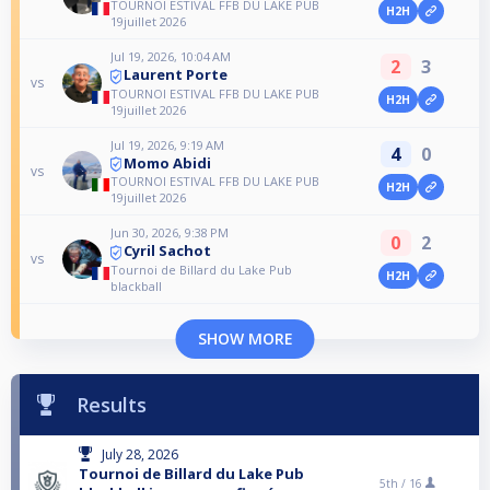
TOURNOI ESTIVAL FFB DU LAKE PUB
H2H
19juillet 2026
Jul 19, 2026, 10:04 AM
2
3
Laurent Porte
vs
TOURNOI ESTIVAL FFB DU LAKE PUB
H2H
19juillet 2026
Jul 19, 2026, 9:19 AM
4
0
Momo Abidi
vs
TOURNOI ESTIVAL FFB DU LAKE PUB
H2H
19juillet 2026
Jun 30, 2026, 9:38 PM
0
2
Cyril Sachot
vs
Tournoi de Billard du Lake Pub
H2H
blackball
SHOW MORE
Results
July 28, 2026
Tournoi de Billard du Lake Pub
5th /
16