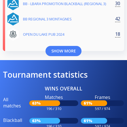
30
BB - LBARA PROMOTION BLACKBALL (REGIONAL 3)
42
BB REGIONAL 3 MONTAGNES
18
OPEN DU LAKE PUB 2024
SHOW MORE
Tournament statistics
WINS OVERALL
Matches
Frames
All
63%
61%
matches
196 / 310
597 / 974
Blackball
63%
61%
196 / 310
597 / 974