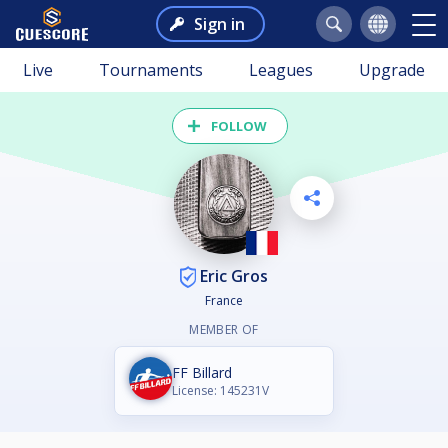
Sign in
Live
Tournaments
Leagues
Upgrade
FOLLOW
Eric Gros
France
MEMBER OF
FF Billard
License: 145231V