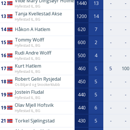
Vilde Mary Dingsøyr Holme
12
1440
13
-
-
Hyllestad IL, BG
Tanja Kvellestad Akse
13
1200
14
-
-
Hyllestad IL, BG
14
Håkon A Hatlem
620
7
-
-
Tommy Wolff
15
600
2
-
-
Hyllestad IL, BG
Rudi Andre Wolff
16
500
4
-
-
Hyllestad IL, BG
Kurt Hatlem
17
460
5
5
100
Hyllestad IL, BG
Robert Gelin Rysjedal
18
450
5
-
-
Os Biljard og Snookerklubb
Jostein Fludal
19
440
5
-
-
Hyllestad IL, BG
Olav Mjell Hofsvik
19
440
6
-
-
Hyllestad IL, BG
21
Torkel Sjølingstad
430
5
-
-