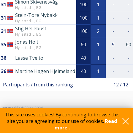
Simon Skivenesvåg
31
100
1
-
-
Hyllestad IL, BG
Stein-Tore Nybakk
31
100
1
-
-
Hyllestad IL, BG
Stig Hellebust
31
100
2
-
-
Hyllestad IL, BG
Jonas Holt
35
60
1
9
60
Hyllestad IL, BG
36
Lasse Tveito
40
1
-
-
36
Martine Hagen Hjelmeland
40
1
-
-
Participants / from this ranking
12 / 12
Last modified: 28.11.2024
This site uses cookies! By continuing to browse this
site you are agreeing to our use of cookies.
Read
more..
Feedback