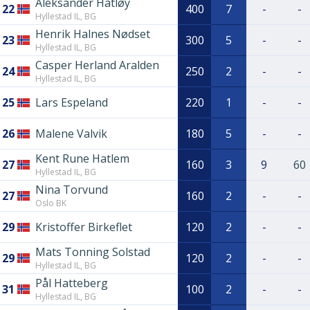
Aleksander Hatløy
22
400
7
-
-
Hyllestad IL, BG
Henrik Halnes Nødset
23
300
5
-
-
Hyllestad IL, BG
Casper Herland Aralden
24
250
2
-
-
Hyllestad IL, BG
25
Lars Espeland
220
1
-
-
26
Malene Valvik
180
5
-
-
Kent Rune Hatlem
27
160
3
9
60
Hyllestad IL, BG
Nina Torvund
27
160
2
-
-
Oslo BK
29
Kristoffer Birkeflet
120
2
-
-
Mats Tonning Solstad
29
120
2
-
-
Hyllestad IL, BG
Pål Hatteberg
31
100
2
-
-
Hyllestad IL, BG