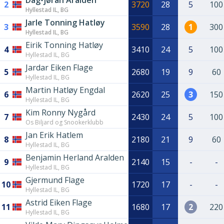
Dag-jøran Aralden
2
3720
28
5
100
Hyllestad IL, BG
Jarle Tonning Hatløy
3
3590
28
1
300
Hyllestad IL, BG
Eirik Tonning Hatløy
4
3410
24
5
100
Hyllestad IL, BG
Jardar Eiken Flage
5
2680
19
9
60
Hyllestad IL, BG
Martin Hatløy Engdal
6
2620
25
3
150
Hyllestad IL, BG
Kim Ronny Nygård
7
2430
24
5
100
Os Biljard og Snookerklubb
Jan Erik Hatlem
8
2180
21
9
60
Hyllestad IL, BG
Benjamin Herland Aralden
9
2140
15
-
-
Hyllestad IL, BG
Gjermund Flage
10
1720
17
-
-
Hyllestad IL, BG
Astrid Eiken Flage
11
1680
17
2
220
Hyllestad IL, BG