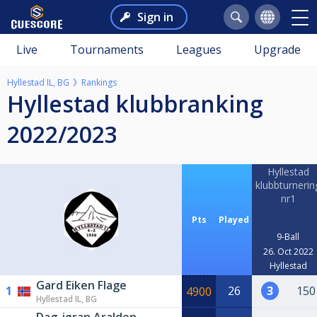
Sign in
Live
Tournaments
Leagues
Upgrade
Hyllestad IL, BG
Rankings
Hyllestad klubbranking
2022/2023
Hyllestad
klubbturnerin
nr1
Pts
Played
9-Ball
26. Oct 2022
Hyllestad
Gard Eiken Flage
1
26
3
150
4900
Hyllestad IL, BG