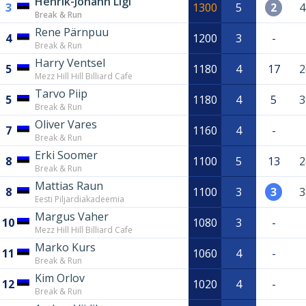
Henrik-Johann Ligi
3
1300
5
2
4
Break & Run
Rene Pärnpuu
4
1200
3
-
Break & Run
Harry Ventsel
5
1180
4
17
2
Mezz Hill Hill Billiard Cafe
Tarvo Piip
5
1180
4
5
3
Break & Run
Oliver Vares
7
1160
4
-
Break & Run
Erki Soomer
8
1100
5
13
2
Break & Run
Mattias Raun
8
1100
3
3
3
Eesti Piljardiakadeemia
Margus Vaher
10
1080
3
-
Mezz Hill Hill Billiard Cafe
Marko Kurs
11
1060
4
-
Break & Run
Kim Orlov
12
1020
4
-
Break & Run