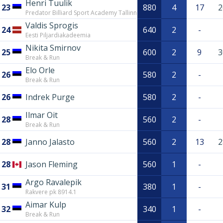
Henri Tuulik
23
880
4
17
2
Predator Billiard Sport Academy Tallinn
Valdis Sprogis
24
640
2
-
Eesti Piljardiakadeemia
Nikita Smirnov
25
600
2
9
3
Break & Run
Elo Orle
26
580
2
-
Break & Run
26
Indrek Purge
580
2
-
Ilmar Oit
28
560
2
-
Break & Run
28
Janno Jalasto
560
2
13
2
28
Jason Fleming
560
1
-
Argo Ravalepik
31
380
1
-
Rakvere pk 8914.1
Aimar Kulp
32
340
1
-
Break & Run