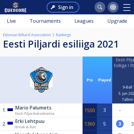
Sign in
Live
Tournaments
Leagues
Upgrade
Estonian Billiard Association
Rankings
Eesti Piljardi esiliiga 2021
Eesti Pilj
Esiliiga I 
Pts
Played
9-Ball
5. Jun 20
Tallinn
Mario Palumets
1
3
-
1500
Eesti Piljardiakadeemia
Erki Lehtpuu
2
1360
5
3
3
Break & Run