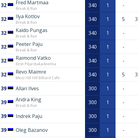
Fred Martmaa
32
340
1
-
Break & Run
Ilya Kotlov
32
340
1
5
3
Break & Run
Kaido Pungas
32
340
1
-
Break & Run
Peeter Paju
32
340
1
-
Break & Run
Raimond Vatko
32
340
1
-
Eesti Piljardiakadeemia
Revo Maimre
32
340
1
5
3
Mezz Hill Hill Billiard Cafe
39
Allan Ilves
300
1
-
Andra King
39
300
1
-
Break & Run
39
Indrek Paju
300
1
-
39
Oleg Bazanov
300
1
-