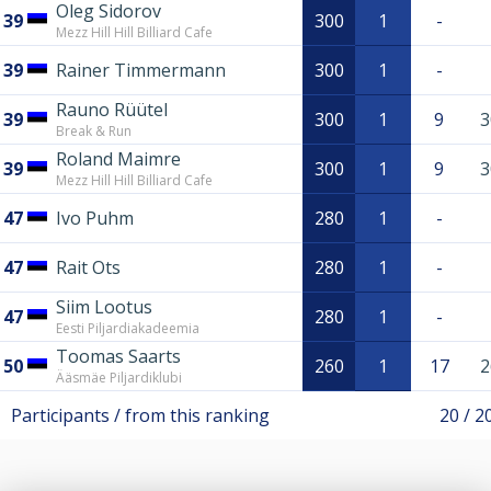
Oleg Sidorov
39
300
1
-
Mezz Hill Hill Billiard Cafe
39
Rainer Timmermann
300
1
-
Rauno Rüütel
39
300
1
9
3
Break & Run
Roland Maimre
39
300
1
9
3
Mezz Hill Hill Billiard Cafe
47
Ivo Puhm
280
1
-
47
Rait Ots
280
1
-
Siim Lootus
47
280
1
-
Eesti Piljardiakadeemia
Toomas Saarts
50
260
1
17
2
Ääsmäe Piljardiklubi
Participants / from this ranking
20 / 2