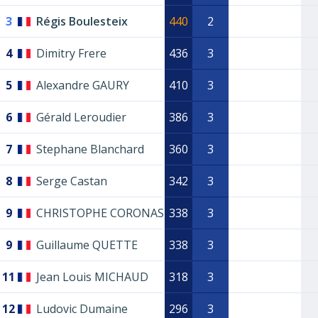
3
Régis Boulesteix
440
2
4
Dimitry Frere
436
3
5
Alexandre GAURY
410
3
6
Gérald Leroudier
386
3
7
Stephane Blanchard
360
3
8
Serge Castan
342
3
9
CHRISTOPHE CORONAS
338
3
9
Guillaume QUETTE
338
3
11
Jean Louis MICHAUD
318
3
12
Ludovic Dumaine
296
3