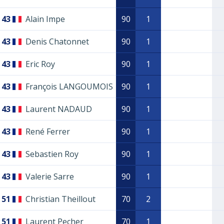
43
Alain Impe
90
1
43
Denis Chatonnet
90
1
43
Eric Roy
90
1
43
François LANGOUMOIS
90
1
43
Laurent NADAUD
90
1
43
René Ferrer
90
1
43
Sebastien Roy
90
1
43
Valerie Sarre
90
1
51
Christian Theillout
70
2
51
Laurent Pecher
70
1