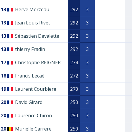
13
Hervé Merzeau
292
3
13
Jean Louis Rivet
292
3
13
Sébastien Devalette
292
3
13
thierry Fradin
292
3
17
Christophe REIGNER
274
3
18
Francis Lecaé
272
3
19
Laurent Courbiere
270
3
20
David Girard
250
3
20
Laurence Chiron
250
3
20
Murielle Carrere
250
3