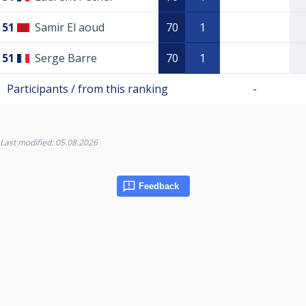
51
Samir El aoud
70
1
51
Serge Barre
70
1
Participants / from this ranking
-
Last modified: 05.08.2026
Feedback