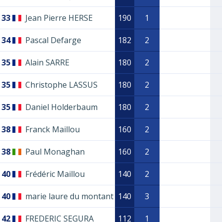
33
Jean Pierre HERSE
190
1
34
Pascal Defarge
182
2
35
Alain SARRE
180
2
35
Christophe LASSUS
180
2
35
Daniel Holderbaum
180
2
38
Franck Maillou
160
2
38
Paul Monaghan
160
2
40
Frédéric Maillou
140
2
40
marie laure du montant
140
3
42
FREDERIC SEGURA
112
1