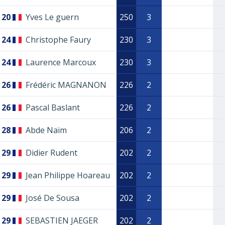
20
Yves Le guern
250
3
24
Christophe Faury
230
3
24
Laurence Marcoux
230
3
26
Frédéric MAGNANON
226
2
26
Pascal Baslant
226
2
28
Abde Naïm
206
2
29
Didier Rudent
202
2
29
Jean Philippe Hoareau
202
2
29
José De Sousa
202
2
29
SEBASTIEN JAEGER
202
2