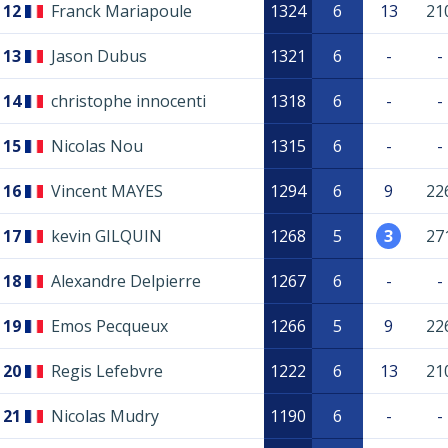
12
Franck Mariapoule
1324
6
13
21
13
Jason Dubus
1321
6
-
-
14
christophe innocenti
1318
6
-
-
15
Nicolas Nou
1315
6
-
-
16
Vincent MAYES
1294
6
9
22
17
kevin GILQUIN
1268
5
3
27
18
Alexandre Delpierre
1267
6
-
-
19
Emos Pecqueux
1266
5
9
22
20
Regis Lefebvre
1222
6
13
21
21
Nicolas Mudry
1190
6
-
-