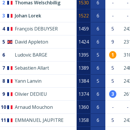
2
Thomas Welschbillig
1530
6
-
-
3
Johan Lorek
1522
6
-
-
4
François DEBUYSER
1459
6
5
24
5
David Appleton
1424
6
9
23
6
Ludovic BARGE
1395
5
1
31
7
Sebastien Allart
1389
6
5
24
8
Yann Lanvin
1384
5
5
24
9
Olivier DEDIEU
1374
6
3
26
10
Arnaud Mouchon
1360
6
-
-
11
EMMANUEL JAUPITRE
1358
6
5
24