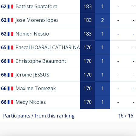
62
Battiste Spatafora
183
1
-
-
62
Jose Moreno lopez
183
2
-
-
62
Nomen Nescio
183
1
-
-
65
Pascal HOARAU CATHARINA
176
1
-
-
66
Christophe Beaumont
170
1
-
-
66
Jérôme JESSUS
170
1
-
-
66
Maxime Tomezak
170
1
-
-
66
Medy Nicolas
170
1
-
-
Participants / from this ranking
16 / 16