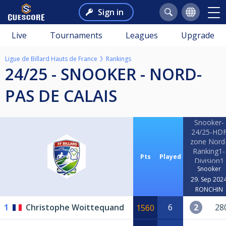
Sign in
Live
Tournaments
Leagues
Upgrade
Ligue de Billard Hauts de France
Rankings
24/25 - SNOOKER - NORD-
PAS DE CALAIS
Snooker-
24/25-HD
zone Nord
Ranking1-
Pts
Played
Division1
Snooker
29. Sep 202
RONCHIN
1
Christophe Woittequand
6
2
28
1560