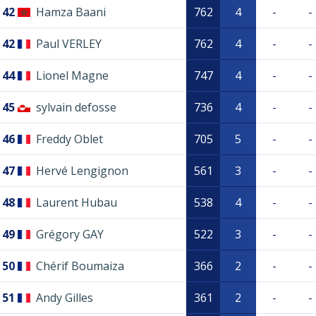
42
Hamza Baani
762
4
-
-
42
Paul VERLEY
762
4
-
-
44
Lionel Magne
747
4
-
-
45
sylvain defosse
736
4
-
-
46
Freddy Oblet
705
5
-
-
47
Hervé Lengignon
561
3
-
-
48
Laurent Hubau
538
4
-
-
49
Grégory GAY
522
3
-
-
50
Chérif Boumaiza
366
2
-
-
51
Andy Gilles
361
2
-
-