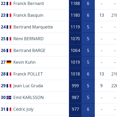
22
Franck Bernard
1188
6
-
-
23
Franck Basquin
1180
6
13
21
24
Bertrand Marquette
1119
5
-
-
25
Rémi BERNARD
1070
5
-
-
26
Bertrand BARGE
1064
5
-
-
27
Kevin Kuhn
1019
5
-
-
28
Franck POLLET
1018
6
13
21
29
Jean Luc Gruda
999
5
9
22
30
Emil KARLSSON
987
5
-
-
31
Cédric Joly
977
6
-
-