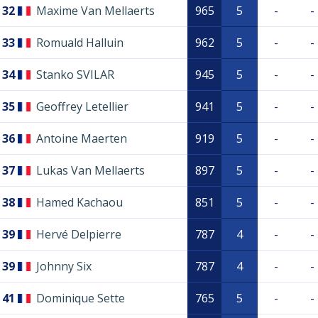
32
Maxime Van Mellaerts
965
5
-
-
33
Romuald Halluin
962
5
-
-
34
Stanko SVILAR
945
5
-
-
35
Geoffrey Letellier
941
5
-
-
36
Antoine Maerten
919
5
-
-
37
Lukas Van Mellaerts
897
5
-
-
38
Hamed Kachaou
851
5
-
-
39
Hervé Delpierre
787
4
-
-
39
Johnny Six
787
4
-
-
41
Dominique Sette
765
5
-
-