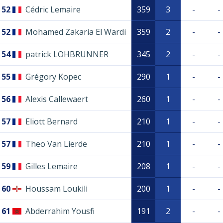
52
Cédric Lemaire
359
3
-
-
52
Mohamed Zakaria El Wardi
359
2
-
-
54
patrick LOHBRUNNER
345
2
-
-
55
Grégory Kopec
290
1
-
-
56
Alexis Callewaert
260
1
-
-
57
Eliott Bernard
210
1
-
-
57
Theo Van Lierde
210
1
-
-
59
Gilles Lemaire
208
1
-
-
60
Houssam Loukili
200
1
-
-
61
Abderrahim Yousfi
191
2
-
-