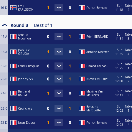
Sun
Table
Emil
16-D
Franck Bernard
KARLSSON
11:18
2
Round 3
Best of
1
Sun
Table
Arnaud
17-A
Rémi BERNARD
Mouchon
11:34
3
Sun
Table
Jean Luc
18-A
Antoine Maerten
GRUDA
11:35
4
Sun
Table
19-B
Franck Basquin
Hamed Kachaou
11:25
1
Sun
Table
20-B
Johnny Six
Nicolas MUDRY
12:00
2
Sun
Table
Bertrand
Maxime Van
21-C
BARGE
Mellaerts
12:13
3
Sun
Table
Bertrand
22-C
Cédric Joly
Marquette
12:02
1
Sun
Table
23-D
Jason Dubus
Franck Bernard
12:03
4