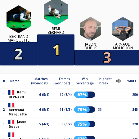
RÉMI
BERNARD
BERTRAND
MARQUETTE
JASON
ARNAUD
DUBUS
MOUCHON
Matches
Frames
Win
Highest
#
Name
Points
(won/lost)
(won/lost)
percentage
break
Rémi
67%
1
6 (5/1)
12 (8/4)
250
BERNARD
73%
2
6 (5/1)
11 (8/3)
33
245
Bertrand
Marquette
Jason
75%
3
5 (4/1)
8 (6/2)
228
Dubus
63%