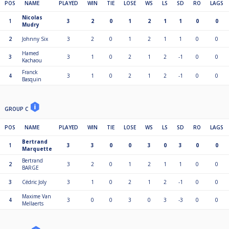
POS
NAME
PLAYED
WIN
TIE
LOSE
WS
LS
SD
RO
LAGS
Nicolas
1
3
2
0
1
2
1
1
0
0
Mudry
2
Johnny Six
3
2
0
1
2
1
1
0
0
Hamed
3
3
1
0
2
1
2
-1
0
0
Kachaou
Franck
4
3
1
0
2
1
2
-1
0
0
Basquin
GROUP C
POS
NAME
PLAYED
WIN
TIE
LOSE
WS
LS
SD
RO
LAGS
Bertrand
1
3
3
0
0
3
0
3
0
0
Marquette
Bertrand
2
3
2
0
1
2
1
1
0
0
BARGE
3
Cédric Joly
3
1
0
2
1
2
-1
0
0
Maxime Van
4
3
0
0
3
0
3
-3
0
0
Mellaerts