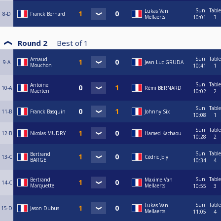
Sun
Table
Lukas Van
8-D
Franck Bernard
Mellaerts
10:01
3
Round 2
Best of
1
Sun
Table
Arnaud
9-A
Jean Luc GRUDA
Mouchon
10:41
1
Sun
Table
Antoine
10-A
Rémi BERNARD
Maerten
10:02
2
Sun
Table
11-B
Franck Basquin
Johnny Six
10:08
1
Sun
Table
12-B
Nicolas MUDRY
Hamed Kachaou
10:28
2
Sun
Table
Bertrand
13-C
Cédric Joly
BARGE
10:34
4
Sun
Table
Bertrand
Maxime Van
14-C
Marquette
Mellaerts
10:55
3
Sun
Table
Lukas Van
15-D
Jason Dubus
Mellaerts
11:05
4