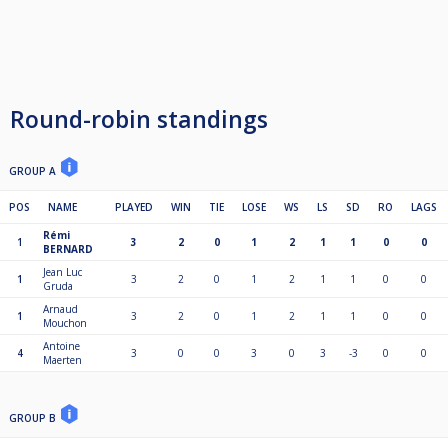
Round-robin standings
GROUP A
POS
NAME
PLAYED
WIN
TIE
LOSE
WS
LS
SD
RO
LAGS
Rémi
1
3
2
0
1
2
1
1
0
0
BERNARD
Jean Luc
1
3
2
0
1
2
1
1
0
0
Gruda
Arnaud
1
3
2
0
1
2
1
1
0
0
Mouchon
Antoine
4
3
0
0
3
0
3
-3
0
0
Maerten
GROUP B