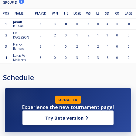
GROUP D
POS
NAME
PLAYED
WIN
TIE
LOSE
WS
LS
SD
RO
LAGS
Jason
1
3
3
0
0
3
0
3
0
0
Dubus
Emil
2
3
2
0
1
2
1
1
0
0
KARLSSON
Franck
3
3
1
0
2
1
2
-1
0
0
Bernard
Lukas Van
4
3
0
0
3
0
3
-3
0
0
Mellaerts
Schedule
UPDATED
Experience the new tournament page!
Try Beta version