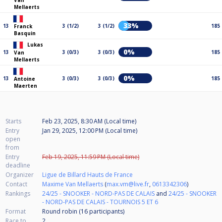
Van
Mellaerts
33%
13
3 (1/2)
3 (1/2)
185
Franck
Basquin
Lukas
0%
13
3 (0/3)
3 (0/3)
185
Van
Mellaerts
0%
13
3 (0/3)
3 (0/3)
185
Antoine
Maerten
Starts
Feb 23, 2025, 8:30 AM (Local time)
Entry
Jan 29, 2025, 12:00 PM (Local time)
open
from
Entry
Feb 19, 2025, 11:59 PM (Local time)
deadline
Organizer
Ligue de Billard Hauts de France
Contact
Maxime Van Mellaerts
(
max.vm@live.fr
,
0613342306
)
Rankings
24/25 - SNOOKER - NORD-PAS DE CALAIS
and
24/25 - SNOOKER
- NORD-PAS DE CALAIS - TOURNOIS 5 ET 6
Format
Round robin (16
participants
)
Race to
2