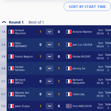
Round 1
Best of
1
Sun
Table
Arnaud
1-A
Antoine Maerten
Mouchon
09:04
4
Sun
Table
Rémi
2-A
Jean Luc GRUDA
BERNARD
09:04
1
Sun
Table
3-B
Franck Basquin
Nicolas MUDRY
09:04
2
Sun
Table
Hamed
4-B
Johnny Six
Kachaou
09:04
3
Sun
Table
Bertrand
Bertrand
5-C
BARGE
Marquette
09:30
3
Sun
Table
Maxime Van
6-C
Cédric Joly
Mellaerts
09:30
1
Sun
Table
7-D
Jason Dubus
Emil KARLSSON
10:01
4