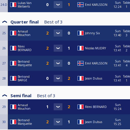
Sun
Table
Lukas Van
24-D
Emil KARLSSON
Mellaerts
12:24
1
Quarter final
Best of
3
Sun
Table
Arnaud
25
Johnny Six
Mouchon
13:40
3
Sun
Table
Rémi
26
Nicolas MUDRY
BERNARD
13:41
2
Sun
Table
Bertrand
27
Emil KARLSSON
Marquette
13:41
4
Sun
Table
Bertrand
28
Jason Dubus
BARGE
13:41
1
Semi final
Best of
3
Sun
Arnaud
29
Rémi BERNARD
Mouchon
15:24
Sun
Bertrand
30
Jason Dubus
Marquette
15:25