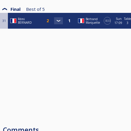
Final
Best of
5
Sun
Table
Rémi
Bertrand
31
R33
BERNARD
Marquette
17:09
3
Comments