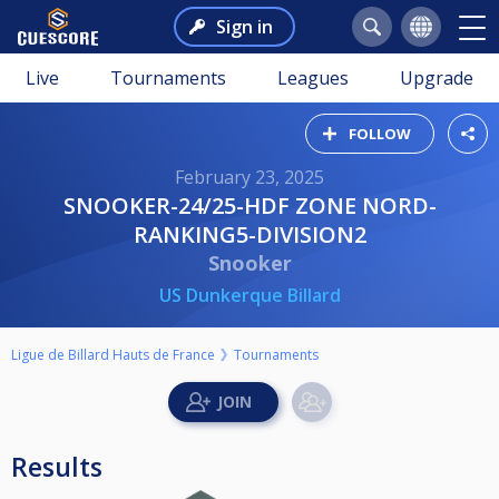
Sign in
Live
Tournaments
Leagues
Upgrade
FOLLOW
February 23, 2025
SNOOKER-24/25-HDF ZONE NORD-
RANKING5-DIVISION2
Snooker
US Dunkerque Billard
Ligue de Billard Hauts de France
Tournaments
Results