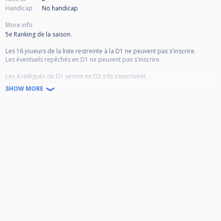
Handicap
No handicap
More info
5e Ranking de la saison.
Les 16 joueurs de la liste restreinte à la D1 ne peuvent pas s'inscrire.
Les éventuels repêchés en D1 ne peuvent pas s'inscrire.
Les 4 relégués de D1 seront en D2 s'ils s'inscrivent.
Il s'agit de :
SHOW MORE
13- MOUCHON Arnaud
14- INNOCENTI Christophe
15- MAYES Vincent
16- LEFEBVRE Régis
La répartition D2/D3 se fera selon le classement de la saison en cours.
D2 à Dunkerque
D3 à Ronchin
S'il y a plus de 32 inscrits, une D4 pourrait être organisée à Arras.
Tenue réglementaire fédérale de rigueur, polo, pantalon de couleur unie
et chaussures fermées.
Être titulaire de sa licence FFB.