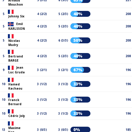
3
5 (3/2)
8 (5/3)
221
Arnaud
Mouchon
40%
5
4 (2/2)
5 (2/3)
208
Johnny Six
Emil
40%
5
4 (2/2)
5 (2/3)
208
KARLSSON
50%
5
4 (2/2)
6 (3/3)
208
Nicolas
Mudry
40%
5
4 (2/2)
5 (2/3)
208
Bertrand
BARGE
Jean
67%
9
3 (2/1)
3 (2/1)
196
Luc Gruda
33%
10
3 (1/2)
3 (1/2)
196
Hamed
Kachaou
33%
10
3 (1/2)
3 (1/2)
196
Franck
Bernard
33%
10
3 (1/2)
3 (1/2)
196
Cédric Joly
Maxime
0%
13
3 (0/3)
3 (0/3)
185