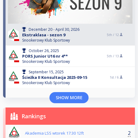
December 20 - April 30, 2026
Ekstraklasa - sezon 9
5th /
12
Snookerowy Klub Sportowy
October 26, 2025
PORS Junior U16 nr 4**
5th /
13
Snookerowy Klub Sportowy
September 15, 2025
Ścieżka II Konsultacja 2025-09-15
1st /
6
Snookerowy Klub Sportowy
SHOW MORE
Rankings
2
Akademia LSS wtorek 17:30 12ft