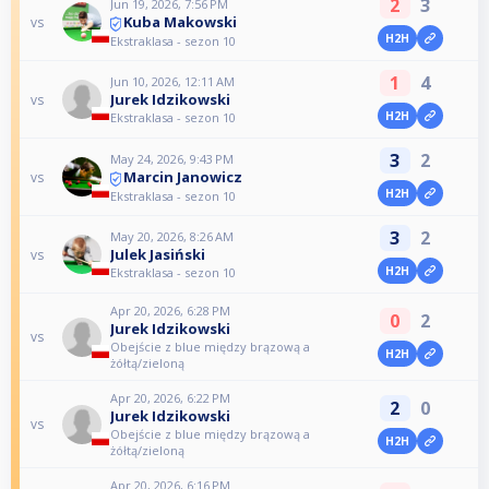
2
3
Jun 19, 2026, 7:56 PM
Kuba Makowski
vs
H2H
Ekstraklasa - sezon 10
1
4
Jun 10, 2026, 12:11 AM
Jurek Idzikowski
vs
H2H
Ekstraklasa - sezon 10
3
2
May 24, 2026, 9:43 PM
Marcin Janowicz
vs
H2H
Ekstraklasa - sezon 10
3
2
May 20, 2026, 8:26 AM
Julek Jasiński
vs
H2H
Ekstraklasa - sezon 10
Apr 20, 2026, 6:28 PM
0
2
Jurek Idzikowski
vs
Obejście z blue między brązową a
H2H
żółtą/zieloną
Apr 20, 2026, 6:22 PM
2
0
Jurek Idzikowski
vs
Obejście z blue między brązową a
H2H
żółtą/zieloną
Apr 20, 2026, 6:16 PM