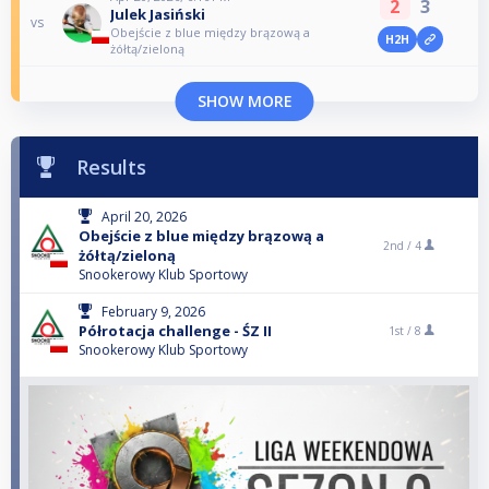
2
3
Julek Jasiński
vs
Obejście z blue między brązową a
H2H
żółtą/zieloną
SHOW MORE
Results
April 20, 2026
Obejście z blue między brązową a
2nd /
4
żółtą/zieloną
Snookerowy Klub Sportowy
February 9, 2026
Półrotacja challenge - ŚZ II
1st /
8
Snookerowy Klub Sportowy