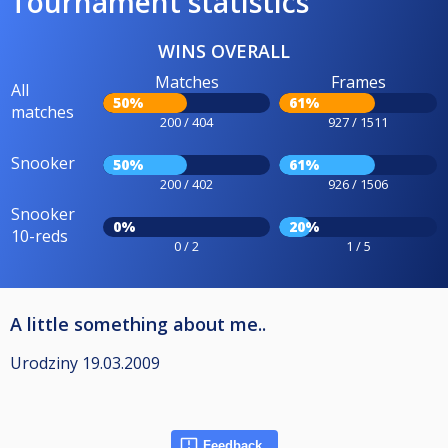
Tournament statistics
WINS OVERALL
Matches
Frames
All
50%
61%
matches
200 / 404
927 / 1511
Snooker
50%
61%
200 / 402
926 / 1506
Snooker
0%
20%
10-reds
0 / 2
1 / 5
A little something about me..
Urodziny 19.03.2009
Feedback