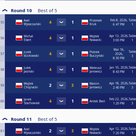
Round 10
Best of
5
Feb 8, 2026,
Table
Axel
Przemek
55
Wysoczański
Kruk
6:47 PM
1
Apr 12, 2026,
Table
Michał
Wojtek
56
Ebert
Nowacki
3:00 PM
1
Mar 16,
Table
Jurek
Piotrek
57
2026,
Idzikowski
Buczyński
3
8:30 PM
Jan 10, 2026,
Table
Julek
Mateusz
58
Jasiński
Janowicz
8:43 PM
1
Apr 18, 2026,
Table
Wojtek
Marcin
59
Chojnacki
Janowicz
2:40 PM
3
Feb 22, 2026,
Table
Janek
60
Antek Bień
Stachowiak
1:20 PM
3
Round 11
Best of
5
Apr 12, 2026,
Table
Axel
Wojtek
61
Wysoczański
Nowacki
7:20 PM
1