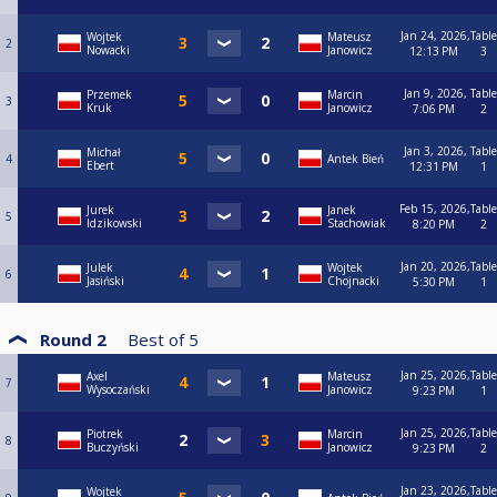
Jan 24, 2026,
Table
Wojtek
Mateusz
2
Nowacki
Janowicz
12:13 PM
3
Jan 9, 2026,
Table
Przemek
Marcin
3
Kruk
Janowicz
7:06 PM
2
Jan 3, 2026,
Table
Michał
4
Antek Bień
Ebert
12:31 PM
1
Feb 15, 2026,
Table
Jurek
Janek
5
Idzikowski
Stachowiak
8:20 PM
2
Jan 20, 2026,
Table
Julek
Wojtek
6
Jasiński
Chojnacki
5:30 PM
1
Round 2
Best of
5
Jan 25, 2026,
Table
Axel
Mateusz
7
Wysoczański
Janowicz
9:23 PM
1
Jan 25, 2026,
Table
Piotrek
Marcin
8
Buczyński
Janowicz
9:23 PM
2
Jan 23, 2026,
Table
Wojtek