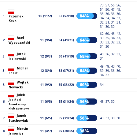
73, 57, 56, 56,
51, 50, 47, 45,
38, 36, 36, 36,
84%
1
13 (11/2)
62 (52/10)
Przemek
34, 34, 34, 33,
Kruk
32, 31, 31, 31,
31, 30, 30
62, 60, 43, 42,
Axel
39, 35, 34, 33,
64%
2
13 (9/4)
64 (41/23)
33, 32, 32, 32,
Wysoczański
31, 30
Jurek
40, 36, 32, 32,
68%
3
12 (9/3)
60 (41/19)
31
Idzikowski
49, 48, 43, 40,
Michał
64%
3
12 (8/4)
58 (37/21)
39, 39, 36, 36,
Ebert
34, 32
Wojtek
60%
5
11 (9/2)
55 (33/22)
34
Nowacki
Julek
Jasiński
56%
6
11 (6/5)
55 (31/24)
48, 37, 30
Snookerowy
Klub Sportowy
Janek
56%
7
11 (6/5)
55 (31/24)
49, 33, 30, 30
Stachowiak
Marcin
36%
8
11 (4/7)
55 (20/35)
Janowicz