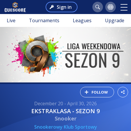
Sign in
Live
Tournaments
Leagues
Upgrade
FOLLOW
December 20 - April 30, 2026
EKSTRAKLASA - SEZON 9
Snooker
Snookerowy Klub Sportowy