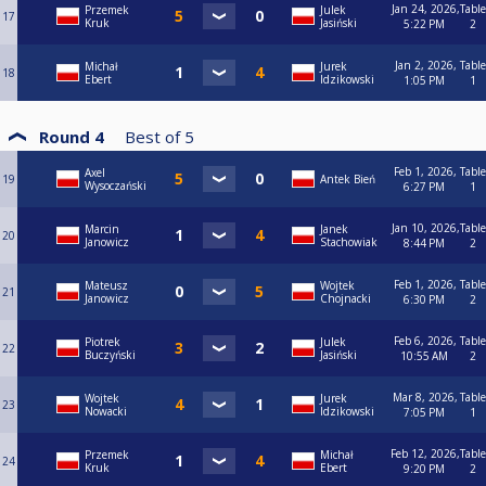
Jan 24, 2026,
Table
Przemek
Julek
17
Kruk
Jasiński
5:22 PM
2
Jan 2, 2026,
Table
Michał
Jurek
18
Ebert
Idzikowski
1:05 PM
1
Round 4
Best of
5
Feb 1, 2026,
Table
Axel
19
Antek Bień
Wysoczański
6:27 PM
1
Jan 10, 2026,
Table
Marcin
Janek
20
Janowicz
Stachowiak
8:44 PM
2
Feb 1, 2026,
Table
Mateusz
Wojtek
21
Janowicz
Chojnacki
6:30 PM
2
Feb 6, 2026,
Table
Piotrek
Julek
22
Buczyński
Jasiński
10:55 AM
2
Mar 8, 2026,
Table
Wojtek
Jurek
23
Nowacki
Idzikowski
7:05 PM
1
Feb 12, 2026,
Table
Przemek
Michał
24
Kruk
Ebert
9:20 PM
2