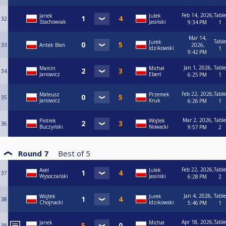
Feb 14, 2026,
Table
Janek
Julek
32
Stachowiak
Jasiński
9:34 PM
1
Mar 14,
Table
Jurek
33
Antek Bień
2026,
Idzikowski
1
9:42 PM
Jan 1, 2026,
Table
Marcin
Michał
34
Janowicz
Ebert
6:25 PM
1
Feb 22, 2026,
Table
Mateusz
Przemek
35
Janowicz
Kruk
6:26 PM
1
Mar 2, 2026,
Table
Piotrek
Wojtek
36
Buczyński
Nowacki
9:57 PM
2
Round 7
Best of
5
Feb 22, 2026,
Table
Axel
Julek
37
Wysoczański
Jasiński
6:28 PM
2
Jan 4, 2026,
Table
Wojtek
Jurek
38
Chojnacki
Idzikowski
5:46 PM
1
Apr 18, 2026,
Table
Janek
Michał
39