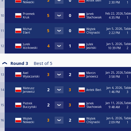
9
Antek Bień
Nowacki
2:30 PM
1
Feb 22, 2026,
Table
Przemek
Janek
10
Kruk
Stachowiak
4:35 PM
1
Jan 5, 2026,
Table
Michał
Wojtek
11
Ebert
Chojnacki
2:22 PM
1
Jan 5, 2026,
Table
Jurek
Julek
12
Idzikowski
Jasiński
10:39 PM
2
Round 3
Best of
5
Jan 25, 2026,
Table
Axel
Marcin
13
Wysoczański
Janowicz
3:58 PM
1
Jan 4, 2026,
Table
Mateusz
14
Antek Bień
Janowicz
1:46 PM
3
Jan 11, 2026,
Table
Piotrek
Janek
15
Buczyński
Stachowiak
9:48 AM
2
Jan 6, 2026,
Table
Wojtek
Wojtek
16
Nowacki
Chojnacki
2:09 PM
1