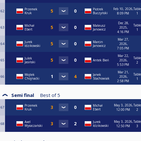
Feb 10, 2026,
Table
Przemek
Piotrek
62
Kruk
Buczyński
8:09 PM
1
Dec 28,
Table
Michał
Mateusz
63
2025,
Ebert
Janowicz
1
4:16 PM
Mar 27,
Jurek
Marcin
64
2026,
Idzikowski
Janowicz
7:05 PM
Mar 22,
Table
Julek
65
Antek Bień
2026,
Jasiński
2
5:53 PM
Mar 21,
Table
Wojtek
Janek
66
2026,
Chojnacki
Stachowiak
1
2:58 PM
Semi final
Best of
5
May 3, 2026,
Table
Przemek
Michał
67
Kruk
Ebert
12:00 PM
2
May 3, 2026,
Table
Axel
Jurek
68
Wysoczański
Idzikowski
12:50 PM
3