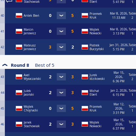
Stachowiak
Ebert
5:41 PM
1
Mar 8, 2026,
Table
Przemek
40
Antek Bień
Kruk
11:33 AM
2
Mar 8, 2026,
Table
Marcin
Wojtek
41
Janowicz
Nowacki
3:13 PM
1
Jan 31, 2026,
Table
Mateusz
Piotrek
42
Janowicz
Buczyński
5:15 PM
2
Round 8
Best of
5
Mar 15,
Table
Axel
Jurek
43
2026,
Wysoczański
Idzikowski
2
6:36 PM
Jan 2, 2026,
Table
Julek
Michał
44
Jasiński
Ebert
6:15 PM
1
Mar 12,
Table
Wojtek
Przemek
45
2026,
Chojnacki
Kruk
1
3:31 PM
Mar 15,
Table
Janek
Wojtek
46
2026,
Stachowiak
Nowacki
1
6:37 PM