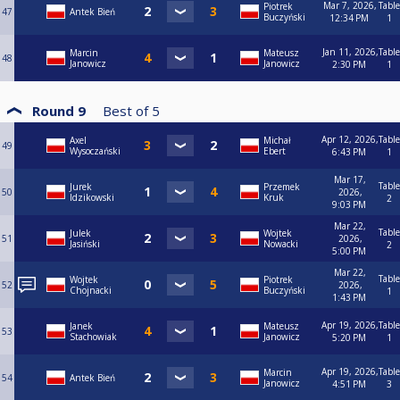
Mar 7, 2026,
Table
Piotrek
47
Antek Bień
Buczyński
12:34 PM
1
Jan 11, 2026,
Table
Marcin
Mateusz
48
Janowicz
Janowicz
2:30 PM
1
Round 9
Best of
5
Apr 12, 2026,
Table
Axel
Michał
49
Wysoczański
Ebert
6:43 PM
1
Mar 17,
Table
Jurek
Przemek
50
2026,
Idzikowski
Kruk
2
9:03 PM
Mar 22,
Table
Julek
Wojtek
51
2026,
Jasiński
Nowacki
2
5:00 PM
Mar 22,
Table
Wojtek
Piotrek
52
2026,
Chojnacki
Buczyński
1
1:43 PM
Apr 19, 2026,
Table
Janek
Mateusz
53
Stachowiak
Janowicz
5:20 PM
1
Apr 19, 2026,
Table
Marcin
54
Antek Bień
Janowicz
4:51 PM
3