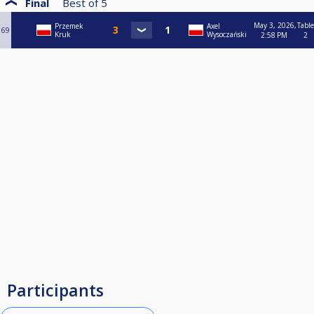
Final
Best of
5
May 3, 2026,
Table
Przemek
Axel
69
Kruk
Wysoczański
2:58 PM
2
Participants