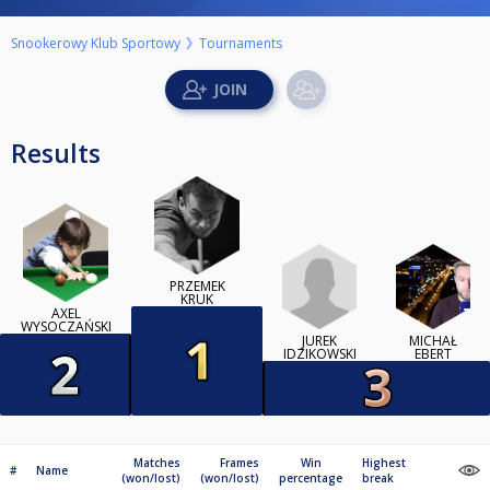
Snookerowy Klub Sportowy
Tournaments
Results
PRZEMEK
KRUK
AXEL
WYSOCZAŃSKI
JUREK
MICHAŁ
IDZIKOWSKI
EBERT
Matches
Frames
Win
Highest
#
Name
(won/lost)
(won/lost)
percentage
break