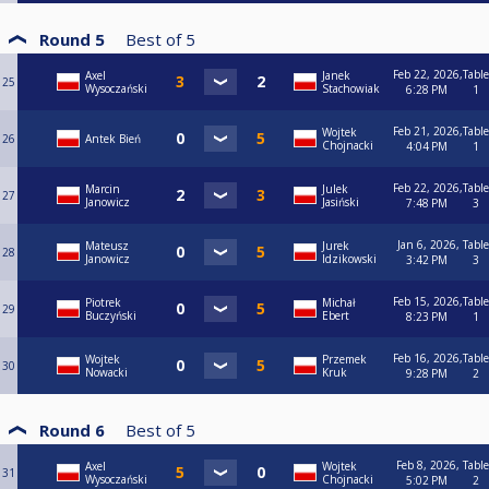
Round 5
Best of
5
Feb 22, 2026,
Table
Axel
Janek
25
Wysoczański
Stachowiak
6:28 PM
1
Feb 21, 2026,
Table
Wojtek
26
Antek Bień
Chojnacki
4:04 PM
1
Feb 22, 2026,
Table
Marcin
Julek
27
Janowicz
Jasiński
7:48 PM
3
Jan 6, 2026,
Table
Mateusz
Jurek
28
Janowicz
Idzikowski
3:42 PM
3
Feb 15, 2026,
Table
Piotrek
Michał
29
Buczyński
Ebert
8:23 PM
1
Feb 16, 2026,
Table
Wojtek
Przemek
30
Nowacki
Kruk
9:28 PM
2
Round 6
Best of
5
Feb 8, 2026,
Table
Axel
Wojtek
31
Wysoczański
Chojnacki
5:02 PM
2