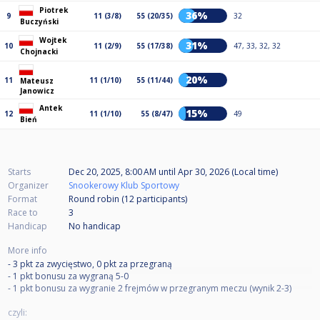
Piotrek
36%
9
11 (3/8)
55 (20/35)
32
Buczyński
Wojtek
31%
10
11 (2/9)
55 (17/38)
47, 33, 32, 32
Chojnacki
20%
11
11 (1/10)
55 (11/44)
Mateusz
Janowicz
Antek
15%
12
11 (1/10)
55 (8/47)
49
Bień
Starts
Dec 20, 2025, 8:00 AM
until
Apr 30, 2026 (Local time)
Organizer
Snookerowy Klub Sportowy
Format
Round robin (12
participants
)
Race to
3
Handicap
No handicap
More info
- 3 pkt za zwycięstwo, 0 pkt za przegraną
- 1 pkt bonusu za wygraną 5-0
- 1 pkt bonusu za wygranie 2 frejmów w przegranym meczu (wynik 2-3)
czyli: