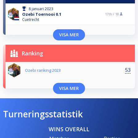
8 januari 2023
Ozebi Toernooi 0.1
17th /
18
Cuetrecht
VISA MER
Ranking
53
Ozebi ranking 2023
VISA MER
Turneringsstatistik
WINS OVERALL