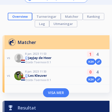
Overview
Turneringar
Matcher
Ranking
Lag
Utmaningar
Matcher
1
4
8 jan. 2023 11:53
JayJay de Heer
vs
H2H
Ozebi Toernooi 0.1
0
4
8 jan. 2023 11:50
Les Kleuver
vs
H2H
Ozebi Toernooi 0.1
VISA MER
Resultat