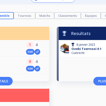
semble
Tournois
Matchs
Classements
Équipes
Resultats
1
4
8 janvier 2023
Ozebi Toernooi 0.1
H2H
Cuetrecht
0
4
H2H
TAILS
PLUS