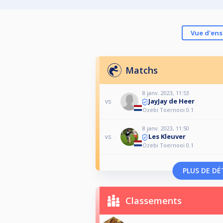
Vue d'en
Matchs
8 janv. 2023, 11:53
JayJay de Heer
vs
Ozebi Toernooi 0.1
8 janv. 2023, 11:50
Les Kleuver
vs
Ozebi Toernooi 0.1
PLUS DE DÉ
Classements