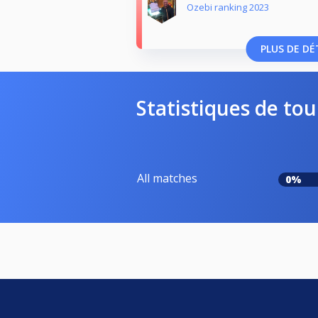
Ozebi ranking 2023
PLUS DE DÉ
Statistiques de tou
All matches
0%