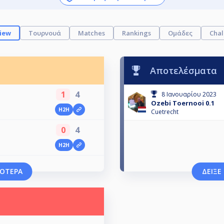
iew
Τουρνουά
Matches
Rankings
Ομάδες
Chal
Αποτελέσματα
1
4
8 Ιανουαρίου 2023
Ozebi Toernooi 0.1
H2H
Cuetrecht
0
4
H2H
ΣΌΤΕΡΑ
ΔΕΊΞΕ