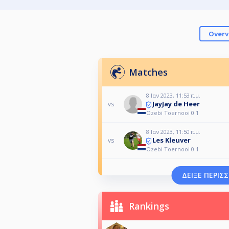
Overv
Matches
8 Ιαν 2023, 11:53 π.μ.
JayJay de Heer
vs
Ozebi Toernooi 0.1
8 Ιαν 2023, 11:50 π.μ.
Les Kleuver
vs
Ozebi Toernooi 0.1
ΔΕΊΞΕ ΠΕΡΙΣ
Rankings