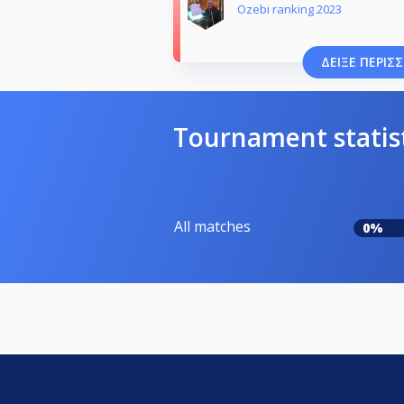
Ozebi ranking 2023
ΔΕΊΞΕ ΠΕΡΙΣ
Tournament statis
All matches
0%