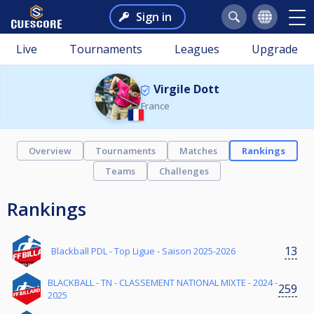
Sign in
Live
Tournaments
Leagues
Upgrade
Virgile Dott
France
Overview
Tournaments
Matches
Rankings
Teams
Challenges
Rankings
13
Blackball PDL - Top Ligue - Saison 2025-2026
BLACKBALL - TN - CLASSEMENT NATIONAL MIXTE - 2024 -
259
2025