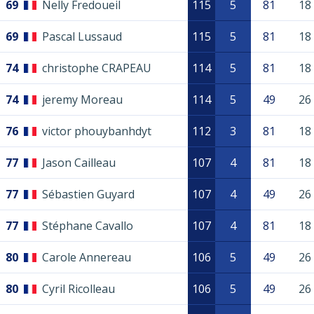
69
Nelly Fredoueil
115
5
81
18
69
Pascal Lussaud
115
5
81
18
74
christophe CRAPEAU
114
5
81
18
74
jeremy Moreau
114
5
49
26
76
victor phouybanhdyt
112
3
81
18
77
Jason Cailleau
107
4
81
18
77
Sébastien Guyard
107
4
49
26
77
Stéphane Cavallo
107
4
81
18
80
Carole Annereau
106
5
49
26
80
Cyril Ricolleau
106
5
49
26