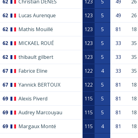
62
Christian DENES
123
5
49
26
62
Lucas Aurenque
123
5
49
26
62
Mathis Mouillé
123
5
81
18
62
MICKAEL ROUÉ
123
5
33
35
62
thibault gilbert
123
5
33
35
67
Fabrice Eline
122
4
33
35
67
Yannick BERTOUX
122
5
81
18
69
Alexis Piverd
115
5
81
18
69
Audrey Marcouyau
115
5
81
18
69
Margaux Monté
115
4
81
18