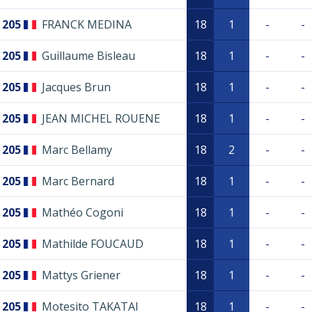
205
FRANCK MEDINA
18
1
-
-
205
Guillaume Bisleau
18
1
-
-
205
Jacques Brun
18
1
-
-
205
JEAN MICHEL ROUENE
18
1
-
-
205
Marc Bellamy
18
2
-
-
205
Marc Bernard
18
1
-
-
205
Mathéo Cogoni
18
1
-
-
205
Mathilde FOUCAUD
18
1
-
-
205
Mattys Griener
18
1
-
-
205
Motesito TAKATAI
18
1
-
-