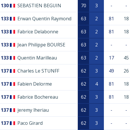
130
SEBASTIEN BEGUIN
70
3
-
-
133
Erwan Quentin Raymond
63
2
81
18
133
Fabrice Delabonne
63
2
81
18
133
Jean Philippe BOURSE
63
2
-
-
133
Quentin Marilleau
63
2
17
45
137
Charles Le STUNFF
62
3
49
26
137
Fabien Delorme
62
4
81
18
137
Fabrice Bochereau
62
3
81
18
137
jeremy lheriau
62
3
-
-
137
Paco Girard
62
3
-
-