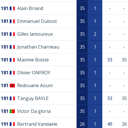
181
Alain Briand
35
1
-
-
181
Emmanuel Dubost
35
1
-
-
181
Gilles lamoureux
35
2
-
-
181
Jonathan Charneau
35
1
-
-
181
Maxime Boiste
35
1
33
35
181
Olivier ONFROY
35
1
-
-
181
Redouane Aouni
35
1
-
-
181
Tanguy BAYLE
35
1
33
35
181
Victor Da gloria
35
1
-
-
191
Bertrand Vandaele
26
1
49
26