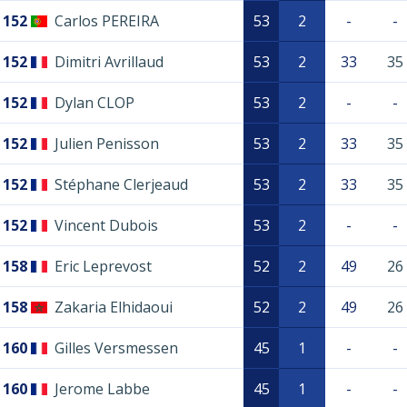
152
Carlos PEREIRA
53
2
-
-
152
Dimitri Avrillaud
53
2
33
35
152
Dylan CLOP
53
2
-
-
152
Julien Penisson
53
2
33
35
152
Stéphane Clerjeaud
53
2
33
35
152
Vincent Dubois
53
2
-
-
158
Eric Leprevost
52
2
49
26
158
Zakaria Elhidaoui
52
2
49
26
160
Gilles Versmessen
45
1
-
-
160
Jerome Labbe
45
1
-
-