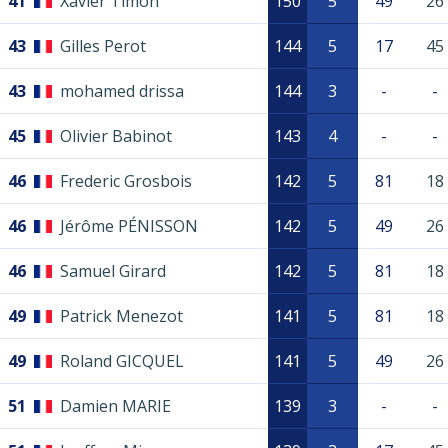
41
Xavier Timon
150
5
49
26
43
Gilles Perot
144
5
17
45
43
mohamed drissa
144
3
-
-
45
Olivier Babinot
143
4
-
-
46
Frederic Grosbois
142
5
81
18
46
Jérôme PÉNISSON
142
5
49
26
46
Samuel Girard
142
5
81
18
49
Patrick Menezot
141
5
81
18
49
Roland GICQUEL
141
5
49
26
51
Damien MARIE
139
3
-
-