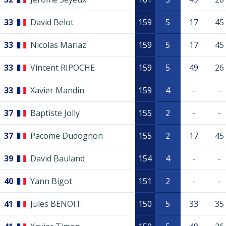
33
David Belot
159
5
17
45
33
Nicolas Mariaz
159
5
17
45
33
Vincent RIPOCHE
159
5
49
26
33
Xavier Mandin
159
4
-
-
37
Baptiste Jolly
155
2
-
-
37
Pacome Dudognon
155
2
17
45
39
David Bauland
154
4
-
-
40
Yann Bigot
151
2
-
-
41
Jules BENOIT
150
5
33
35