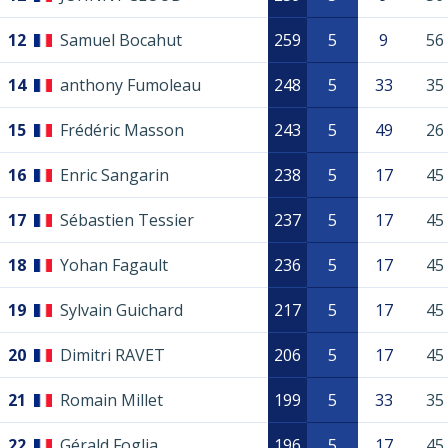
12
Samuel Bocahut
259
5
9
56
14
anthony Fumoleau
248
5
33
35
15
Frédéric Masson
243
5
49
26
16
Enric Sangarin
238
5
17
45
17
Sébastien Tessier
237
5
17
45
18
Yohan Fagault
236
5
17
45
19
Sylvain Guichard
217
5
17
45
20
Dimitri RAVET
206
5
17
45
21
Romain Millet
199
5
33
35
22
Gérald Foglia
196
5
17
45