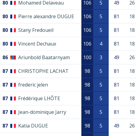
80
Mohamed Delaveau
106
5
49
26
80
Pierre alexandre DUGUE
106
5
81
18
80
Stany Fredoueil
106
5
81
18
80
Vincent Dechaux
106
4
81
18
86
Ariunbold Baatarnyam
100
3
49
26
87
CHRISTOPHE LACHAT
98
5
81
18
87
frederic jelen
98
5
81
18
87
Frédérique LHÔTE
98
5
81
18
87
Jean-dominique Jarry
98
5
81
18
87
Katia DUGUE
98
5
49
26