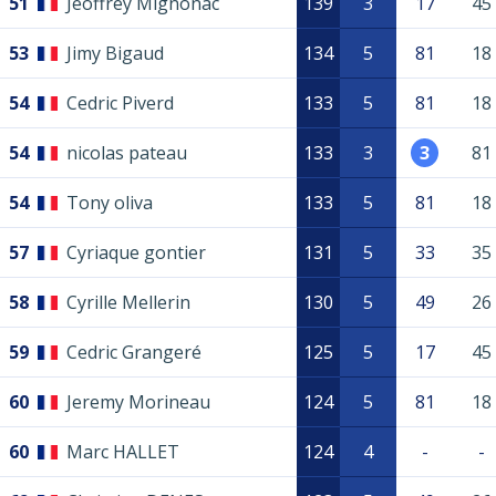
51
Jeoffrey Mignonac
139
3
17
45
53
Jimy Bigaud
134
5
81
18
54
Cedric Piverd
133
5
81
18
54
nicolas pateau
133
3
3
81
54
Tony oliva
133
5
81
18
57
Cyriaque gontier
131
5
33
35
58
Cyrille Mellerin
130
5
49
26
59
Cedric Grangeré
125
5
17
45
60
Jeremy Morineau
124
5
81
18
60
Marc HALLET
124
4
-
-