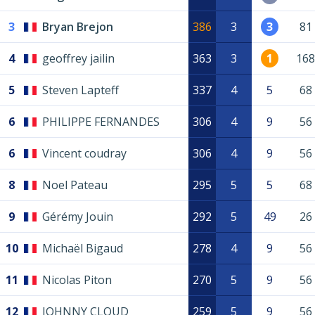
3
Bryan Brejon
386
3
3
81
4
geoffrey jailin
363
3
1
168
5
Steven Lapteff
337
4
5
68
6
PHILIPPE FERNANDES
306
4
9
56
6
Vincent coudray
306
4
9
56
8
Noel Pateau
295
5
5
68
9
Gérémy Jouin
292
5
49
26
10
Michaël Bigaud
278
4
9
56
11
Nicolas Piton
270
5
9
56
12
JOHNNY CLOUD
259
5
9
56