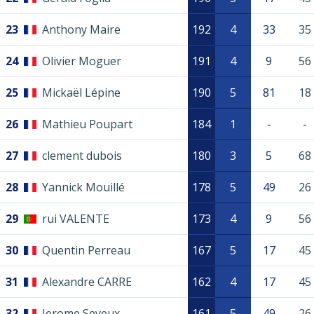
23
Anthony Maire
192
4
33
35
24
Olivier Moguer
191
4
9
56
25
Mickaël Lépine
190
5
81
18
26
Mathieu Poupart
184
1
-
-
27
clement dubois
180
3
5
68
28
Yannick Mouillé
178
5
49
26
29
rui VALENTE
173
4
9
56
30
Quentin Perreau
167
5
17
45
31
Alexandre CARRE
162
4
17
45
32
Jerome Seyeux
161
5
49
26