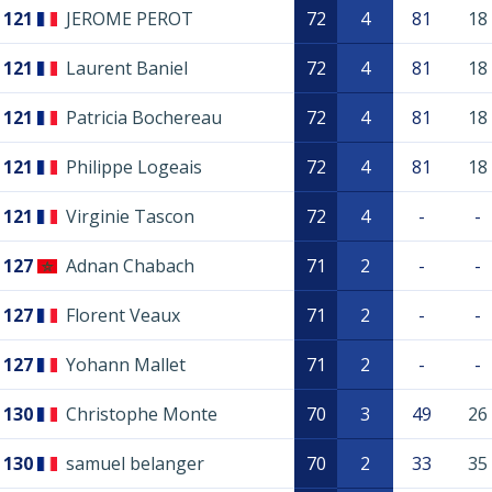
121
JEROME PEROT
72
4
81
18
121
Laurent Baniel
72
4
81
18
121
Patricia Bochereau
72
4
81
18
121
Philippe Logeais
72
4
81
18
121
Virginie Tascon
72
4
-
-
127
Adnan Chabach
71
2
-
-
127
Florent Veaux
71
2
-
-
127
Yohann Mallet
71
2
-
-
130
Christophe Monte
70
3
49
26
130
samuel belanger
70
2
33
35