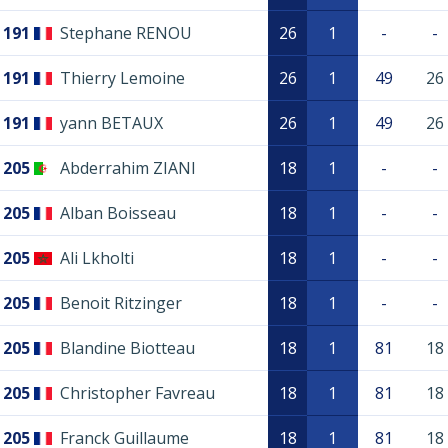
191
Stephane RENOU
26
1
-
-
191
Thierry Lemoine
26
1
49
26
191
yann BETAUX
26
1
49
26
205
Abderrahim ZIANI
18
1
-
-
205
Alban Boisseau
18
1
-
-
205
Ali Lkholti
18
1
-
-
205
Benoit Ritzinger
18
1
-
-
205
Blandine Biotteau
18
1
81
18
205
Christopher Favreau
18
1
81
18
205
Franck Guillaume
18
1
81
18