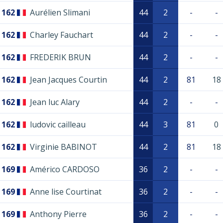
162
Aurélien Slimani
44
2
-
-
162
Charley Fauchart
44
2
-
-
162
FREDERIK BRUN
44
2
-
-
162
Jean Jacques Courtin
44
2
81
18
162
Jean luc Alary
44
2
-
-
162
ludovic cailleau
44
3
81
0
162
Virginie BABINOT
44
2
81
18
169
Américo CARDOSO
36
2
-
-
169
Anne lise Courtinat
36
2
-
-
169
Anthony Pierre
36
2
-
-