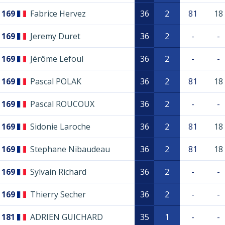
169
Fabrice Hervez
36
2
81
18
169
Jeremy Duret
36
2
-
-
169
Jérôme Lefoul
36
2
-
-
169
Pascal POLAK
36
2
81
18
169
Pascal ROUCOUX
36
2
-
-
169
Sidonie Laroche
36
2
81
18
169
Stephane Nibaudeau
36
2
81
18
169
Sylvain Richard
36
2
-
-
169
Thierry Secher
36
2
-
-
181
ADRIEN GUICHARD
35
1
-
-