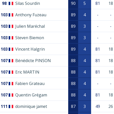
98
Silas Sourdin
90
5
81
18
103
Anthony Fuzeau
89
4
-
-
103
Julien Maréchal
89
3
-
-
103
Steven Biemon
89
3
-
-
103
Vincent Halgrin
89
4
81
18
107
Bénédicte PINSON
88
4
81
18
107
Eric MARTIN
88
4
81
18
107
Fabien Grateau
88
4
-
-
107
Quentin Grégam
88
4
81
18
111
dominique jamet
87
3
49
26