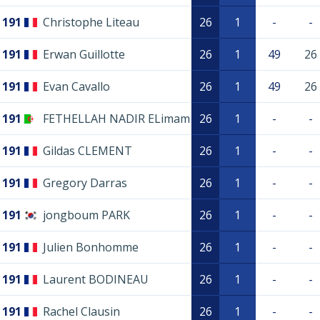
191
Christophe Liteau
26
1
-
-
191
Erwan Guillotte
26
1
49
26
191
Evan Cavallo
26
1
49
26
191
FETHELLAH NADIR ELimam
26
1
-
-
191
Gildas CLEMENT
26
1
-
-
191
Gregory Darras
26
1
-
-
191
jongboum PARK
26
1
-
-
191
Julien Bonhomme
26
1
-
-
191
Laurent BODINEAU
26
1
-
-
191
Rachel Clausin
26
1
-
-