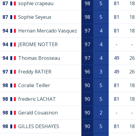
87
sophie crapeau
98
5
81
18
87
Sophie Seyeux
98
5
81
18
94
Hernan Mercado Vasquez
97
4
81
18
94
JEROME NOTTER
97
4
-
-
94
Thomas Brosseau
97
4
49
26
97
Freddy RATIER
96
3
49
26
98
Coralie Teiller
90
5
81
18
98
frederic LACHAT
90
5
81
18
98
Gerald Couasnon
90
2
-
-
98
GILLES DESHAYES
90
5
81
18