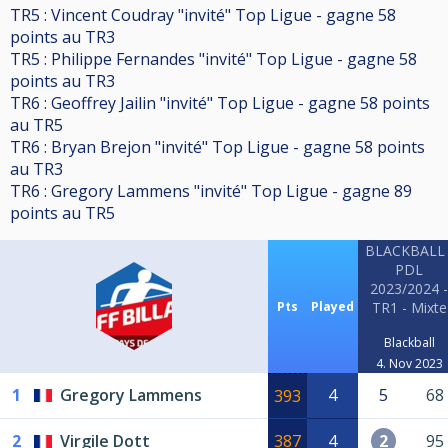
TR5 : Vincent Coudray "invité" Top Ligue - gagne 58
points au TR3
TR5 : Philippe Fernandes "invité" Top Ligue - gagne 58
points au TR3
TR6 : Geoffrey Jailin "invité" Top Ligue - gagne 58 points
au TR5
TR6 : Bryan Brejon "invité" Top Ligue - gagne 58 points
au TR3
TR6 : Gregory Lammens "invité" Top Ligue - gagne 89
points au TR5
BLACKBALL 
PDL
2023/2024 -
Pts
Played
TR1 - Mixte
Blackball
4. Nov 2023
1
Gregory Lammens
4
5
68
393
2
Virgile Dott
387
4
2
95