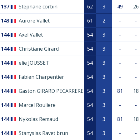
137
Stephane corbin
62
3
49
26
143
Aurore Vallet
61
2
-
-
144
Axel Vallet
54
3
-
-
144
Christiane Girard
54
3
-
-
144
elie JOUSSET
54
3
-
-
144
Fabien Charpentier
54
3
-
-
144
Gaston GIRARD PECARRERE
54
3
81
18
144
Marcel Rouliere
54
3
-
-
144
Nykolas Remaud
54
3
81
18
144
Stanyslas Ravet brun
54
3
-
-