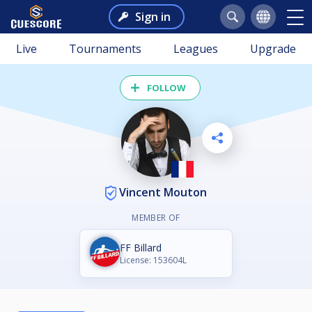
Sign in
Live
Tournaments
Leagues
Upgrade
FOLLOW
Vincent Mouton
MEMBER OF
FF Billard
License: 153604L