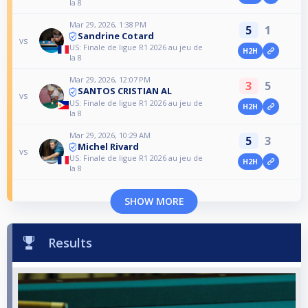
la 8
Mar 29, 2026, 1:38 PM
5
1
Sandrine Cotard
vs
US: Finale de ligue R1 2026 au jeu de
H2H
la 8
Mar 29, 2026, 12:07 PM
3
5
SANTOS CRISTIAN AL
vs
US: Finale de ligue R1 2026 au jeu de
H2H
la 8
Mar 29, 2026, 10:29 AM
5
3
Michel Rivard
vs
US: Finale de ligue R1 2026 au jeu de
H2H
la 8
SHOW MORE
Results