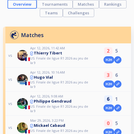
Overview
Tournaments
Matches
Rankings
Teams
Challenges
Matches
Apr 12, 2026, 11:42 AM
2
5
Thierry Tibert
vs
US: Finale de ligue R1 2026 au jeu de
H2H
la 9
Apr 12, 2026, 10:16 AM
3
6
Hugo Vial
vs
US: Finale de ligue R1 2026 au jeu de
H2H
la 9
Apr 12, 2026, 9:08 AM
6
1
Philippe Gendraud
vs
US: Finale de ligue R1 2026 au jeu de
H2H
la 9
Mar 29, 2026, 3:22 PM
0
5
Mickael Cabaud
vs
US: Finale de ligue R1 2026 au jeu de
H2H