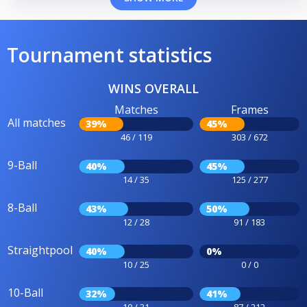
Tournament statistics
WINS OVERALL
Matches
Frames
All matches
39%
45%
46 / 119
303 / 672
9-Ball
40%
45%
14 / 35
125 / 277
8-Ball
43%
50%
12 / 28
91 / 183
Straightpool
40%
0%
10 / 25
0 / 0
10-Ball
32%
41%